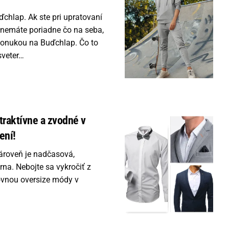
uďchlap. Ak ste pri upratovaní
eň nemáte poriadne čo na seba,
 ponukou na Buďchlap. Čo to
sveter…
raktívne a zvodné v
ení!
zároveň je nadčasová,
na. Nebojte sa vykročiť z
ľovnou oversize módy v