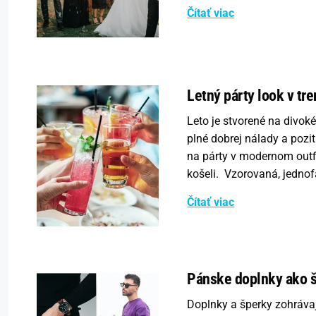
Čítať viac
Letný párty look v tr
Leto je stvorené na divoké
plné dobrej nálady a pozit
na párty v modernom outfi
košeli. Vzorovaná, jednof
Čítať viac
Pánske doplnky ako šp
Doplnky a šperky zohráva