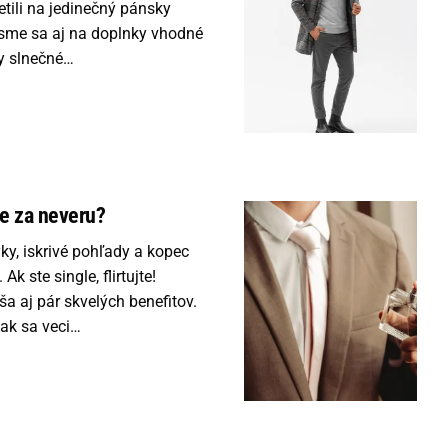
etili na jedinečný pánsky
 sme sa aj na doplnky vhodné
dy slnečné…
ie za neveru?
yky, iskrivé pohľady a kopec
k ste single, flirtujte!
ša aj pár skvelých benefitov.
tak sa veci…