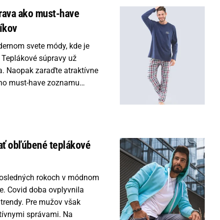
rava ako must-have
íkov
odernom svete módy, kde je
 Teplákové súpravy už
ka. Naopak zaraďte atraktívne
šho must-have zoznamu…
rať obľúbené teplákové
 posledných rokoch v módnom
e. Covid doba ovplyvnila
 trendy. Pre mužov však
tívnymi správami. Na