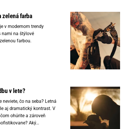
 zelená farba
uje v modernom trendy
s nami na štýlové
 zelenou farbou.
dbu v lete?
e neviete, čo na seba? Letná
ale aj dramatický kontrast. V
 čom ohúrite a zároveň
sofistikovane? Aký…