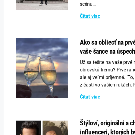
scénu…
Čítať viac
Ako sa obliecť na prvé
vaše šance na úspec
Už sa tešíte na vaše prvé
obrovskú trému? Prvé ran
ale aj veľmi príjemné. To,
z časti vo vašich rukách. 
Čítať viac
Štýloví, originálni a 
influenceri, ktorých b