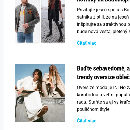
Privítajte jeseň spolu s B
šatníka zistili, že na jes
inšpirujte sa atraktívnou
bude nová vesta, pletený 
Čítať viac
Buďte sebavedomé, at
trendy oversize obleč
Oversize móda je IN! No 
komfortná a veľmi populár
radu. Staňte sa aj vy krá
pouličnom štýle!
Čítať viac