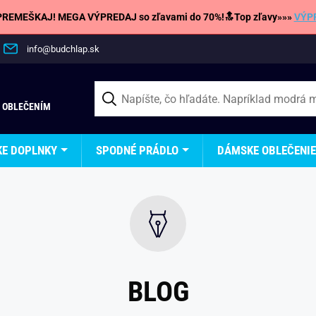
REMEŠKAJ! MEGA VÝPREDAJ so zľavami do 70%!🔝Top zľavy»»»
VÝP
info@budchlap.sk
 OBLEČENÍM
KE DOPLNKY
SPODNÉ PRÁDLO
DÁMSKE OBLEČENIE
BLOG