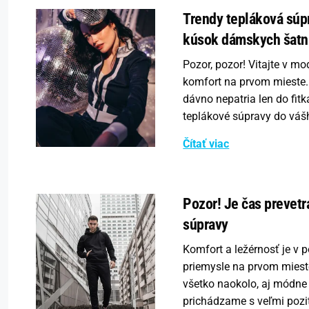
Trendy tepláková súp
kúsok dámskych šatn
Pozor, pozor! Vitajte v m
komfort na prvom mieste.
dávno nepatria len do fit
teplákové súpravy do vá
Čítať viac
Pozor! Je čas prevet
súpravy
Komfort a ležérnosť je v
priemysle na prvom miest
všetko naokolo, aj módne
prichádzame s veľmi pozi