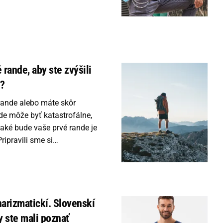
 rande, aby ste zvýšili
h?
 rande alebo máte skôr
de môže byť katastrofálne,
 aké bude vaše prvé rande je
Pripravili sme si…
charizmatickí. Slovenskí
y ste mali poznať