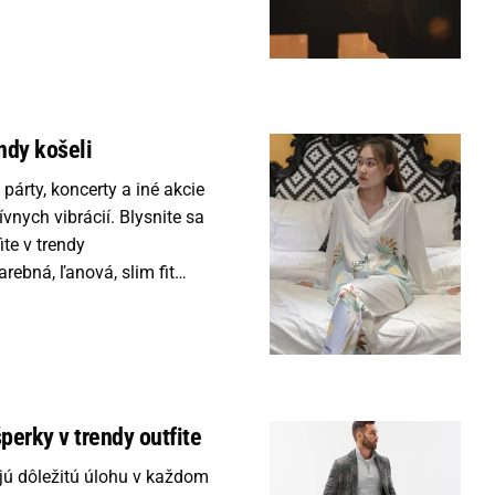
endy košeli
 párty, koncerty a iné akcie
ívnych vibrácií. Blysnite sa
te v trendy
arebná, ľanová, slim fit…
erky v trendy outfite
jú dôležitú úlohu v každom