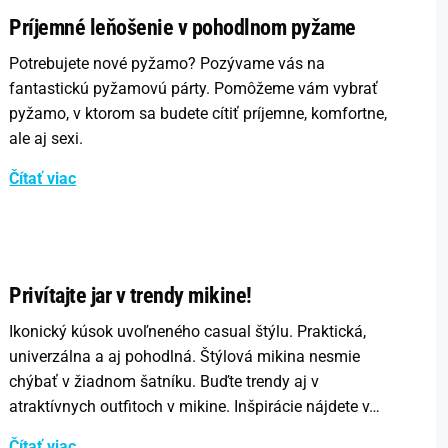
Príjemné leňošenie v pohodlnom pyžame
Potrebujete nové pyžamo? Pozývame vás na
fantastickú pyžamovú párty. Pomôžeme vám vybrať
pyžamo, v ktorom sa budete cítiť príjemne, komfortne,
ale aj sexi.
Čítať viac
Privítajte jar v trendy mikine!
Ikonický kúsok uvoľneného casual štýlu. Praktická,
univerzálna a aj pohodlná. Štýlová mikina nesmie
chýbať v žiadnom šatníku. Buďte trendy aj v
atraktívnych outfitoch v mikine. Inšpirácie nájdete v…
Čítať viac