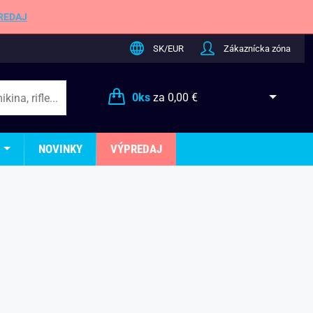
REDAJ
SK/EUR
Zákaznícka zóna
0
ks
za
0,00 €
NOVINKY
VÝPREDAJ