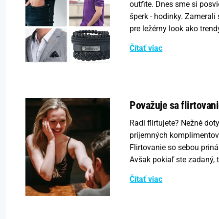
outfite. Dnes sme si posvi
šperk - hodinky. Zamerali
pre ležérny look ako tren
Čítať viac
Považuje sa flirtovan
Radi flirtujete? Nežné dot
príjemných komplimentov. A
Flirtovanie so sebou priná
Avšak pokiaľ ste zadaný, 
Čítať viac