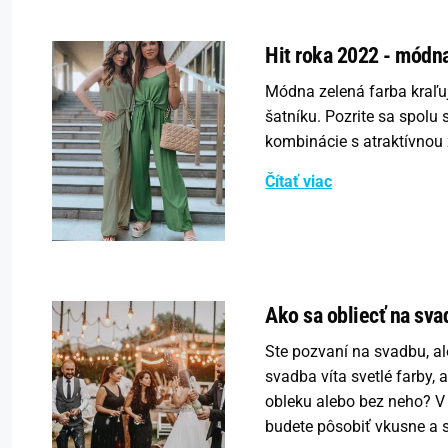
Hit roka 2022 - módna
Módna zelená farba kraľ
šatníku. Pozrite sa spolu 
kombinácie s atraktívnou
Čítať viac
Ako sa obliecť na sva
Ste pozvaní na svadbu, al
svadba víta svetlé farby, 
obleku alebo bez neho? V
budete pôsobiť vkusne a 