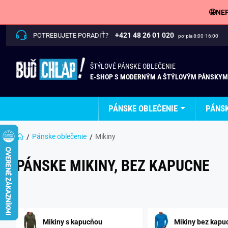
🤩NEP
+421 48 26 01 020
POTREBUJETE PORADIŤ?
po-pia 8:00-16:00
ŠTÝLOVÉ PÁNSKE OBLEČENIE
E-SHOP S MODERNÝM A ŠTÝLOVÝM PÁNSKYM
PÁNSKE OBLEČENIE
PÁNS
Pánske oblečenie
Mikiny
PÁNSKE MIKINY, BEZ KAPUCNE
Mikiny s kapucňou
Mikiny bez kapu