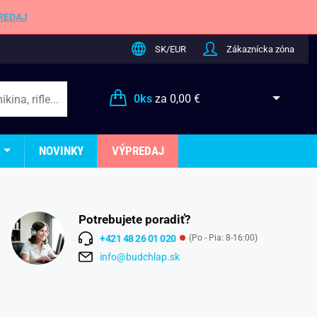
REDAJ
SK/EUR
Zákaznícka zóna
0
ks
za
0,00 €
NOVINKY
VÝPREDAJ
Potrebujete poradiť?
+421 48 26 01 020
(Po - Pia: 8-16:00)
info@budchlap.sk