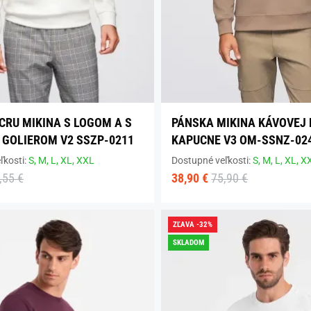
CRU MIKINA S LOGOM A S
PÁNSKA MIKINA KÁVOVEJ 
GOLIEROM V2 SSZP-0211
KAPUCNE V3 OM-SSNZ-02
ľkosti:
S,
M,
L,
XL,
XXL
Dostupné veľkosti:
S,
M,
L,
XL,
X
,55 €
38,90 €
75,90 €
ZĽAVA -32%
SKLADOM