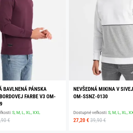
Á BAVLNENÁ PÁNSKA
NEVŠEDNÁ MIKINA V SIVEJ
 BORDOVEJ FARBE V3 OM-
OM-SSNZ-0130
9
ľkosti:
S,
M,
L,
XL,
XXL
Dostupné veľkosti:
S,
M,
L,
XL,
X
,90 €
27,20 €
39,90 €