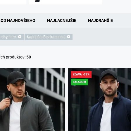
OD NAJNOVŠIEHO
NAJLACNEJŠIE
NAJDRAHŠIE
tky filtre
Kapucňa: Bez kapucne
ých produktov:
50
ZĽAVA -33%
SKLADOM