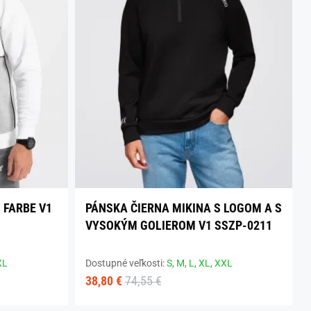
 FARBE V1
PÁNSKA ČIERNA MIKINA S LOGOM A S
VYSOKÝM GOLIEROM V1 SSZP-0211
XL
Dostupné veľkosti:
S,
M,
L,
XL,
XXL
38,80 €
74,55 €