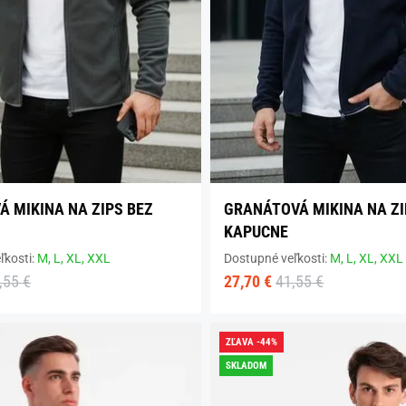
Á MIKINA NA ZIPS BEZ
GRANÁTOVÁ MIKINA NA ZI
KAPUCNE
ľkosti:
M,
L,
XL,
XXL
Dostupné veľkosti:
M,
L,
XL,
XXL
,55 €
27,70 €
41,55 €
ZĽAVA -44%
SKLADOM