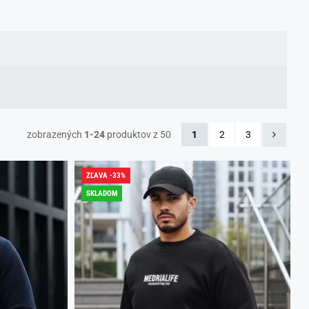
zobrazených
1-24
produktov z 50
1
2
3
ZĽAVA -33%
SKLADOM