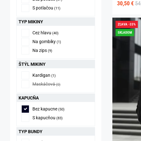
30,50 €
54
S potlačou
(11)
TYP MIKINY
ZĽAVA -33%
Cez hlavu
SKLADOM
(40)
Na gombíky
(1)
Na zips
(9)
ŠTÝL MIKINY
Kardigan
(1)
Maskáčová
(0)
KAPUCŇA
Bez kapucne
(50)
S kapucňou
(83)
TYP BUNDY