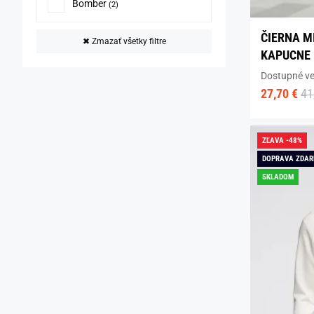
Bomber
(2)
ČIERNA M
✖
Zmazať všetky filtre
KAPUCNE
Dostupné ve
27,70 €
41
ZĽAVA -48%
DOPRAVA ZDA
SKLADOM