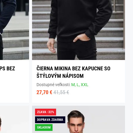
PS BEZ
ČIERNA MIKINA BEZ KAPUCNE SO
ŠTÝLOVÝM NÁPISOM
Dostupné veľkosti:
M,
L,
XXL
27,70 €
41,55 €
ZĽAVA -32%
DOPRAVA ZDARMA
SKLADOM