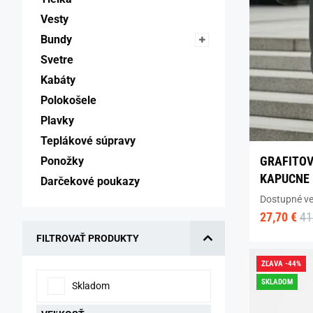
Vesty 
Bundy 
Svetre 
Kabáty 
Polokošele 
Plavky 
Teplákové súpravy 
GRAFITOV
Ponožky 
KAPUCNE
Darčekové poukazy 
Dostupné ve
27,70 €
41
FILTROVAŤ PRODUKTY
ZĽAVA -44%
SKLADOM
Skladom