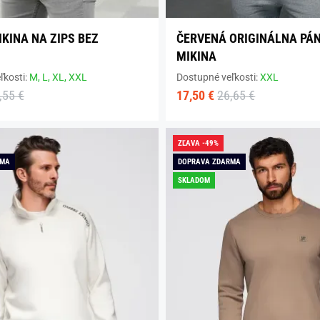
IKINA NA ZIPS BEZ
ČERVENÁ ORIGINÁLNA PÁ
MIKINA
ľkosti:
M,
L,
XL,
XXL
Dostupné veľkosti:
XXL
,55 €
17,50 €
26,65 €
ZĽAVA -49%
RMA
DOPRAVA ZDARMA
SKLADOM