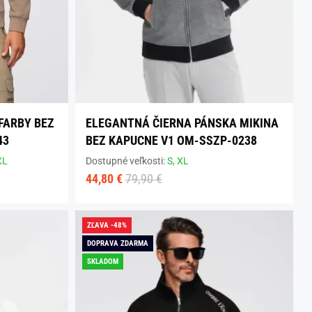
FARBY BEZ
ELEGANTNÁ ČIERNA PÁNSKA MIKINA
43
BEZ KAPUCNE V1 OM-SSZP-0238
XL
Dostupné veľkosti:
S,
XL
44,80 €
79,90 €
ZĽAVA -48%
DOPRAVA ZDARMA
SKLADOM