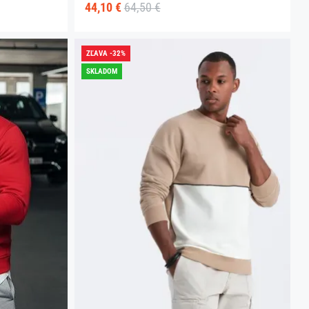
44,10 €
64,50 €
ZĽAVA -32%
SKLADOM