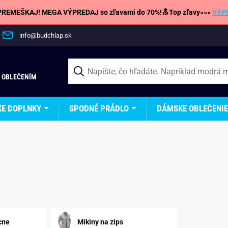
REMEŠKAJ! MEGA VÝPREDAJ so zľavami do 70%!🔝Top zľavy»»»
VÝP
info@budchlap.sk
 OBLEČENÍM
KE DOPLNKY
SPODNÉ PRÁDLO
DÁMSKE OBLEČENIE
cne
Mikiny na zips