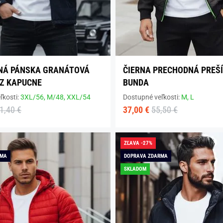
NÁ PÁNSKA GRANÁTOVÁ
ČIERNA PRECHODNÁ PREŠ
Z KAPUCNE
BUNDA
ľkosti:
3XL/56,
M/48,
XXL/54
Dostupné veľkosti:
M,
L
1,40 €
37,00 €
55,50 €
ZĽAVA -27%
RMA
DOPRAVA ZDARMA
SKLADOM