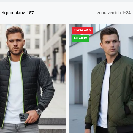
ých produktov:
157
zobrazených
1-24
p
ZĽAVA -45%
SKLADOM