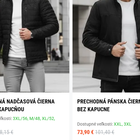
NÁ NADČASOVÁ ČIERNA
PRECHODNÁ PÁNSKA ČIER
 KAPUCŇOU
BEZ KAPUCNE
ľkosti:
3XL/56,
M/48,
XL/52,
Dostupné veľkosti:
XXL,
3XL
8,15 €
73,90 €
101,40 €