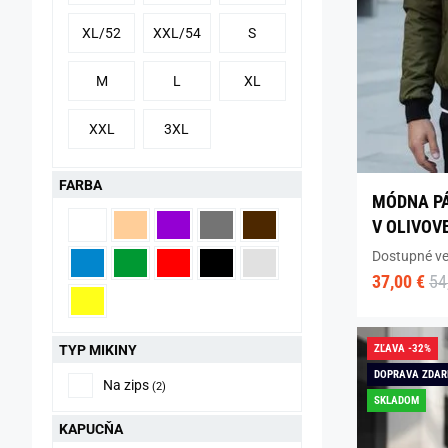
XL/52
XXL/54
S
M
L
XL
XXL
3XL
FARBA
MÓDNA P
V OLIVOV
Dostupné ve
37,00 €
54
TYP MIKINY
ZĽAVA -32%
DOPRAVA ZDA
Na zips
(2)
SKLADOM
KAPUCŇA