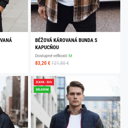
ÍVANÁ
BÉŽOVÁ KÁROVANÁ BUNDA S
KAPUCŇOU
Dostupné veľkosti:
M
83,20 €
121,80 €
ZĽAVA -36%
SKLADOM