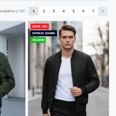
roduktov z 157
1
2
3
4
5
6
7
ZĽAVA -32%
DOPRAVA ZDARMA
SKLADOM