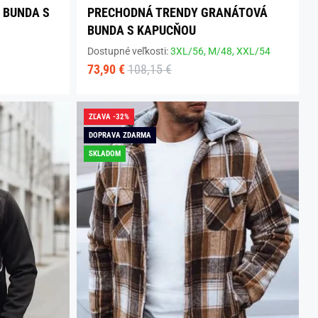
 BUNDA S
PRECHODNÁ TRENDY GRANÁTOVÁ
BUNDA S KAPUCŇOU
Dostupné veľkosti:
3XL/56,
M/48,
XXL/54
73,90 €
108,15 €
ZĽAVA -32%
DOPRAVA ZDARMA
SKLADOM