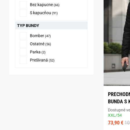
Bez kapucne
(66)
S kapucňou
(91)
TYP BUNDY
Bomber
(47)
Ostatné
(56)
Parka
(2)
Prešívaná
(52)
PRECHOD
BUNDA S
Dostupné ve
XXL/54
73,90 €
10