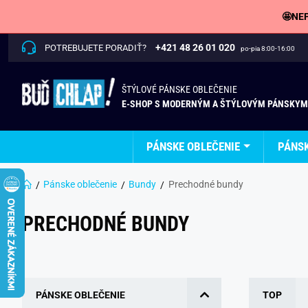
🤩NEP
+421 48 26 01 020
POTREBUJETE PORADIŤ?
po-pia 8:00-16:00
ŠTÝLOVÉ PÁNSKE OBLEČENIE
E-SHOP S MODERNÝM A ŠTÝLOVÝM PÁNSKYM
PÁNSKE OBLEČENIE
PÁNS
Pánske oblečenie
Bundy
Prechodné bundy
PRECHODNÉ BUNDY
PÁNSKE OBLEČENIE
TOP