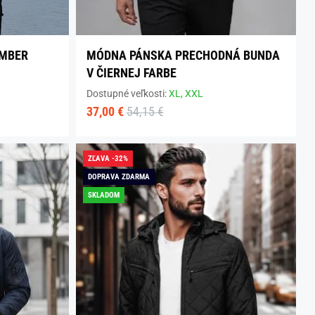
OMBER
MÓDNA PÁNSKA PRECHODNÁ BUNDA
V ČIERNEJ FARBE
Dostupné veľkosti:
XL,
XXL
37,00 €
54,15 €
ZĽAVA -32%
DOPRAVA ZDARMA
SKLADOM