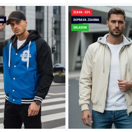
ZĽAVA -32%
RMA
DOPRAVA ZDARMA
SKLADOM