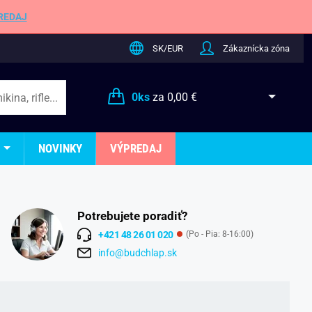
REDAJ
SK/EUR
Zákaznícka zóna
0
ks
za
0,00 €
NOVINKY
VÝPREDAJ
Potrebujete poradiť?
+421 48 26 01 020
(Po - Pia: 8-16:00)
info@budchlap.sk