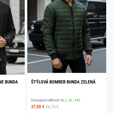
NE BUNDA
ŠTÝLOVÁ BOMBER BUNDA ZELENÁ
Dostupné veľkosti:
M,
L,
XL,
XXL
37,00 €
56,79 €