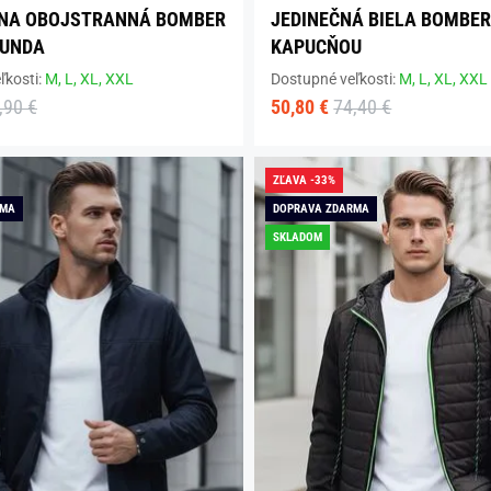
LNA OBOJSTRANNÁ BOMBER
JEDINEČNÁ BIELA BOMBER
BUNDA
KAPUCŇOU
ľkosti:
M,
L,
XL,
XXL
Dostupné veľkosti:
M,
L,
XL,
XXL
,90 €
50,80 €
74,40 €
ZĽAVA -33%
RMA
DOPRAVA ZDARMA
SKLADOM