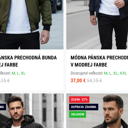
ÁNSKA PRECHODNÁ BUNDA
MÓDNA PÁNSKA PRECHOD
EJ FARBE
V MODREJ FARBE
ľkosti:
M,
L,
XL
Dostupné veľkosti:
M,
L,
XL,
XXL
,15 €
37,00 €
54,15 €
ZĽAVA -27%
RMA
DOPRAVA ZDARMA
SKLADOM