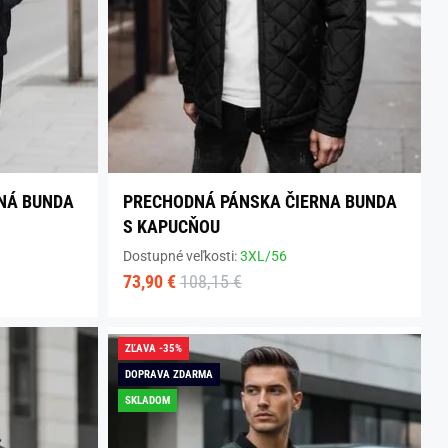
NÁ BUNDA
PRECHODNÁ PÁNSKA ČIERNA BUNDA
S KAPUCŇOU
Dostupné veľkosti:
3XL/56
73,90 €
108,15 €
ZĽAVA -35%
DOPRAVA ZDARMA
SKLADOM