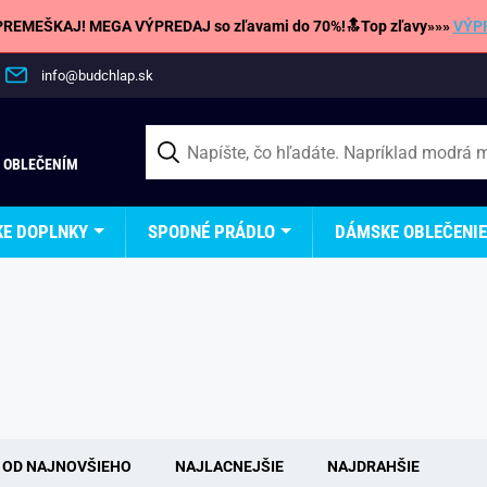
REMEŠKAJ! MEGA VÝPREDAJ so zľavami do 70%!🔝Top zľavy»»»
VÝP
info@budchlap.sk
 OBLEČENÍM
KE DOPLNKY
SPODNÉ PRÁDLO
DÁMSKE OBLEČENIE
OD NAJNOVŠIEHO
NAJLACNEJŠIE
NAJDRAHŠIE