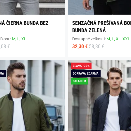
Á ČIERNA BUNDA BEZ
SENZAČNÁ PREŠÍVANÁ B
BUNDA ZELENÁ
ľkosti:
M,
L,
XL
Dostupné veľkosti:
M,
L,
XL,
XXL
,08 €
32,30 €
58,30 €
ZĽAVA -32%
RMA
DOPRAVA ZDARMA
SKLADOM