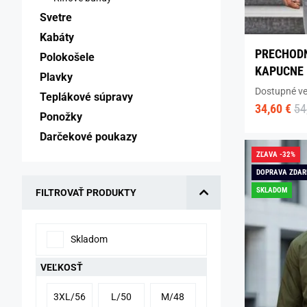
Svetre 
Kabáty 
PRECHODN
Polokošele 
KAPUCNE
Plavky 
Dostupné ve
Teplákové súpravy 
34,60 €
54
Ponožky 
Darčekové poukazy 
ZĽAVA -32%
DOPRAVA ZDA
SKLADOM
FILTROVAŤ PRODUKTY
Skladom
VEĽKOSŤ
3XL/56
L/50
M/48