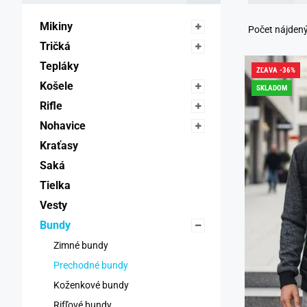
Mikiny 
Počet nájden
Tričká 
Tepláky 
ZĽAVA -36%
Košele 
SKLADOM
Rifle 
Nohavice 
Kraťasy 
Saká 
Tielka 
Vesty 
Bundy 
Zimné bundy 
Prechodné bundy 
Koženkové bundy 
Rifľové bundy 