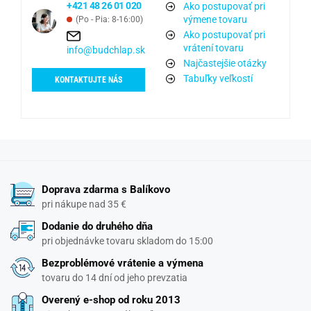
+421 48 26 01 020
Ako postupovať pri
výmene tovaru
(Po - Pia: 8-16:00)
Ako postupovať pri
vrátení tovaru
info@budchlap.sk
Najčastejšie otázky
Tabuľky veľkostí
KONTAKTUJTE NÁS
Doprava zdarma s Balíkovo
pri nákupe nad 35 €
Dodanie do druhého dňa
pri objednávke tovaru skladom do 15:00
Bezproblémové vrátenie a výmena
tovaru do 14 dní od jeho prevzatia
Overený e-shop od roku 2013