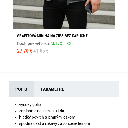
GRAFITOVÁ MIKINA NA ZIPS BEZ KAPUCNE
AN
Dostupné veľkosti:
M,
L,
XL,
XXL
Dos
27,70 €
41,55 €
17
POPIS
PARAMETRE
vysoký golier
zapínanie na zips - ku krku
hladký povrch s jemným leskom
spodná časť a rukávy zakončené lemom