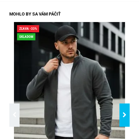
MOHLO BY SA VÁM PÁČIŤ
ZĽAVA -33%
ZĽA
SKLADOM
SK