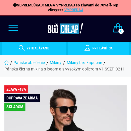
🤩NEPREMEŠKAJ! MEGA VÝPREDAJ so zľavami do 70%!🔝Top
zľavy»»»
VÝPREDAJ
0
VYHĽADÁVANIE
PRIHLÁSIŤ SA
Pánske oblečenie
Mikiny
Mikiny bez kapucne
Pánska čierna mikina s logom a s vysokým golierom V1 SSZP-0211
ZĽAVA -48%
DOPRAVA ZDARMA
SKLADOM