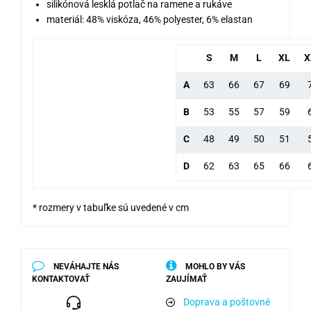
silikónová lesklá potlač na ramene a rukáve
materiál: 48% viskóza, 46% polyester, 6% elastan
S
M
L
XL
X
A
63
66
67
69
B
53
55
57
59
C
48
49
50
51
D
62
63
65
66
* rozmery v tabuľke sú uvedené v cm
NEVÁHAJTE NÁS
MOHLO BY VÁS
KONTAKTOVAŤ
ZAUJÍMAŤ
Doprava a poštovné