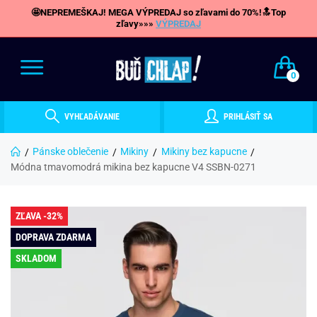
🤩NEPREMEŠKAJ! MEGA VÝPREDAJ so zľavami do 70%!🔝Top
zľavy»»»
VÝPREDAJ
0
VYHĽADÁVANIE
PRIHLÁSIŤ SA
Pánske oblečenie
Mikiny
Mikiny bez kapucne
Módna tmavomodrá mikina bez kapucne V4 SSBN-0271
ZĽAVA -32%
DOPRAVA ZDARMA
SKLADOM