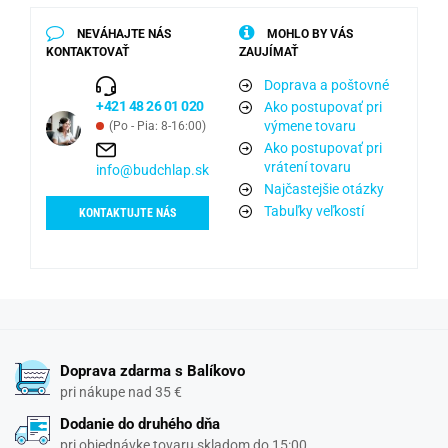
NEVÁHAJTE NÁS
MOHLO BY VÁS
KONTAKTOVAŤ
ZAUJÍMAŤ
Doprava a poštovné
+421 48 26 01 020
Ako postupovať pri
výmene tovaru
(Po - Pia: 8-16:00)
Ako postupovať pri
vrátení tovaru
info@budchlap.sk
Najčastejšie otázky
Tabuľky veľkostí
KONTAKTUJTE NÁS
Doprava zdarma s Balíkovo
pri nákupe nad 35 €
Dodanie do druhého dňa
pri objednávke tovaru skladom do 15:00