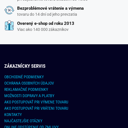
Bezproblémové vrátenie a výmena
tovaru do 14 dní od jeho prevzatia
Overený e-shop od roku 2013
Viac ako 140 000 zákazníkov
ZÁKAZNÍCKY SERVIS
OBCHODNÉ PODMIENKY
OCHRANA OSOBNÝCH ÚDAJOV
REKLAMAČNÉ PODMIENKY
MOŽNOSTI DOPRAVY A PLATBY
AKO POSTUPOVAŤ PRI VÝMENE TOVARU
AKO POSTUPOVAŤ PRI VRÁTENI TOVARU
KONTAKTY
NAJČASTEJŠIE OTÁZKY
ONLINE ODSTÚPENIE OD ZMLUVY