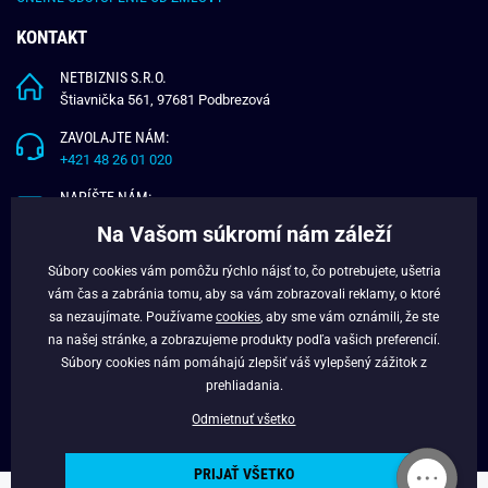
KONTAKT
NETBIZNIS S.R.O.
Štiavnička 561, 97681 Podbrezová
ZAVOLAJTE NÁM:
+421 48 26 01 020
NAPÍŠTE NÁM:
info@budchlap.sk
Na Vašom súkromí nám záleží
UŽITOČNÉ INFORMÁCIE
Súbory cookies vám pomôžu rýchlo nájsť to, čo potrebujete, ušetria
vám čas a zabránia tomu, aby sa vám zobrazovali reklamy, o ktoré
O NÁS
sa nezaujímate. Používame
cookies
, aby sme vám oznámili, že ste
VERNOSTNÝ PROGRAM
na našej stránke, a zobrazujeme produkty podľa vašich preferencií.
BLOG
Súbory cookies nám pomáhajú zlepšiť váš vylepšený zážitok z
FACEBOOK
prehliadania.
Odmietnuť všetko
PRIJAŤ VŠETKO