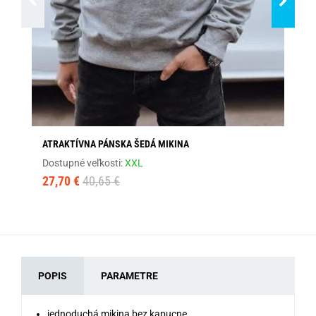
ATRAKTÍVNA PÁNSKA ŠEDÁ MIKINA
ČI
Dostupné veľkosti:
XXL
Dos
27,70 €
40,65 €
17
POPIS
PARAMETRE
jednoduchá mikina bez kapucne