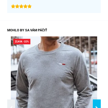
MOHLO BY SA VÁM PÁČIŤ
ZĽAVA -32%
ZĽA
SK