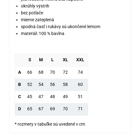
okrúhly výstrih
bez potlače
mierne zateplená
spodná časť i rukávy sú ukončené lemom
materiál: 100 % bavlna
S
M
L
XL
XXL
A
66
68
70
72
74
B
52
54
56
58
60
C
45
47
48
49
51
D
65
67
69
70
71
* rozmery v tabuľke sú uvedené v cm