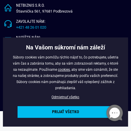
NETBIZNIS S.R.O.
Štiavnička 561, 97681 Podbrezová
ZAVOLAJTE NÁM:
+421 48 26 01 020
NAPÍŠTE NÁM:
info@budchlap.sk
Na Vašom súkromí nám záleží
UŽITOČNÉ INFORMÁCIE
Súbory cookies vám pomôžu rýchlo nájsť to, čo potrebujete, ušetria
vám čas a zabránia tomu, aby sa vám zobrazovali reklamy, o ktoré
O NÁS
sa nezaujímate. Používame
cookies
, aby sme vám oznámili, že ste
VERNOSTNÝ PROGRAM
na našej stránke, a zobrazujeme produkty podľa vašich preferencií.
BLOG
Súbory cookies nám pomáhajú zlepšiť váš vylepšený zážitok z
FACEBOOK
prehliadania.
Odmietnuť všetko
PRIJAŤ VŠETKO
Copyright © 2025 - Budchlap.sk Všetky práva vyhradené. webdesign ©
litvanyi.sk