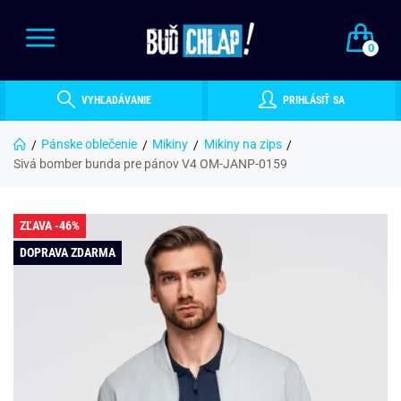
0
VYHĽADÁVANIE
PRIHLÁSIŤ SA
Pánske oblečenie
Mikiny
Mikiny na zips
Sivá bomber bunda pre pánov V4 OM-JANP-0159
ZĽAVA -46%
DOPRAVA ZDARMA