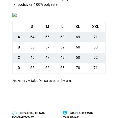
podšívka: 100% polyester
S
M
L
XL
XXL
A
64
66
68
69
71
B
55
57
59
60
63
C
45
47
48
50
52
D
65
66
68
70
71
*rozmery v tabuľke sú uvedené v cm.
NEVÁHAJTE NÁS
MOHLO BY VÁS
KONTAKTOVAŤ
ZAUJÍMAŤ