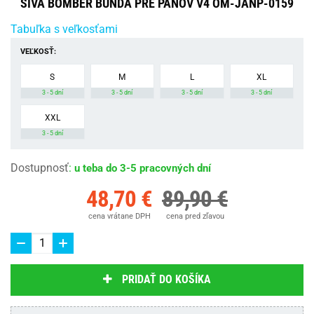
SIVÁ BOMBER BUNDA PRE PÁNOV V4 OM-JANP-0159
Tabuľka s veľkosťami
VEĽKOSŤ:
S
M
L
XL
3 - 5 dní
3 - 5 dní
3 - 5 dní
3 - 5 dní
XXL
3 - 5 dní
Dostupnosť
:
u teba do 3-5 pracovných dní
48,70 €
89,90 €
cena vrátane DPH
cena pred zľavou
PRIDAŤ DO KOŠÍKA