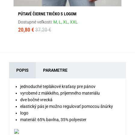
PÚTAVÉ ČIERNE TRIČKO S LOGOM
JE
Dostupné veľkosti:
M,
L,
XL,
XXL
Dos
20,80 €
37,20 €
18
POPIS
PARAMETRE
jednoduché teplákové kraťasy pre pánov
vyrobené z mäkkého, príjemného materiálu
dve bočné vrecká
elastický pás je možno regulovať pomocou šnúrky
logo
materiál: 65% bavlna, 35% polyester