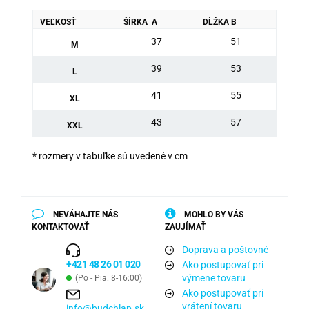
VEĽKOSŤ
ŠÍRKA A
DĹŽKA B
37
51
M
39
53
L
41
55
XL
43
57
XXL
* rozmery v tabuľke sú uvedené v cm
NEVÁHAJTE NÁS
MOHLO BY VÁS
KONTAKTOVAŤ
ZAUJÍMAŤ
Doprava a poštovné
+421 48 26 01 020
Ako postupovať pri
výmene tovaru
(Po - Pia: 8-16:00)
Ako postupovať pri
vrátení tovaru
info@budchlap.sk