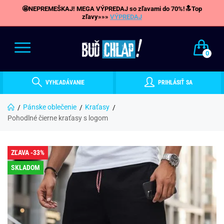
🤩NEPREMEŠKAJ! MEGA VÝPREDAJ so zľavami do 70%!🔝Top
zľavy»»»
VÝPREDAJ
0
VYHĽADÁVANIE
PRIHLÁSIŤ SA
Pánske oblečenie
Kraťasy
Pohodlné čierne kraťasy s logom
ZĽAVA -33%
SKLADOM