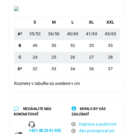
S
M
L
XL
XXL
A*
35/52
36/56
40/60
41/63
43/65
B
49
50
52
53
55
C
24
25
26
27
28
D*
32
33
34
36
37
Rozmery v tabuľke sú uvedené v cm
NEVÁHAJTE NÁS
MOHLO BY VÁS
KONTAKTOVAŤ
ZAUJÍMAŤ
Doprava a poštovné
+421 48 26 01 020
Ako postupovať pri