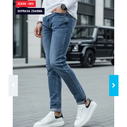
ZĽAVA -38%
ZĽA
DOPRAVA ZDARMA
SK