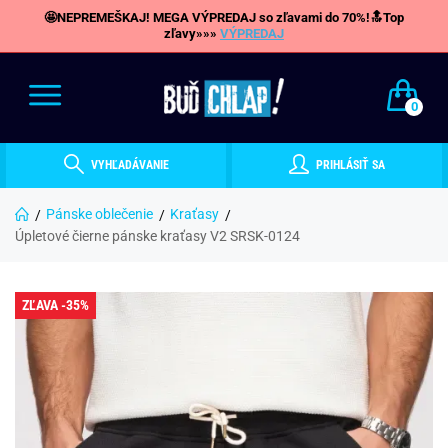
🤩NEPREMEŠKAJ! MEGA VÝPREDAJ so zľavami do 70%!🔝Top
zľavy»»»
VÝPREDAJ
0
VYHĽADÁVANIE
PRIHLÁSIŤ SA
Pánske oblečenie
Kraťasy
Úpletové čierne pánske kraťasy V2 SRSK-0124
ZĽAVA -35%