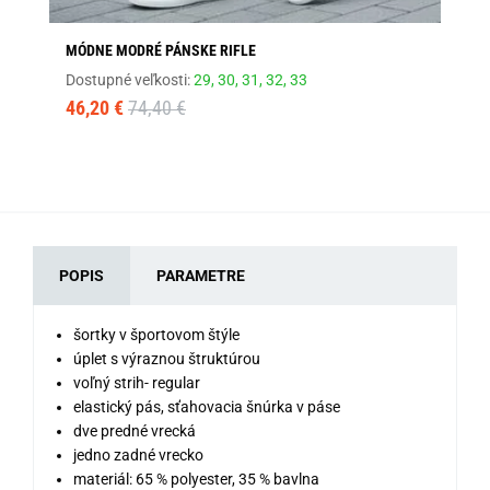
MÓDNE MODRÉ PÁNSKE RIFLE
PO
Dostupné veľkosti:
29,
30,
31,
32,
33
Dos
46,20 €
74,40 €
18
POPIS
PARAMETRE
šortky v športovom štýle
úplet s výraznou štruktúrou
voľný strih- regular
elastický pás, sťahovacia šnúrka v páse
dve predné vrecká
jedno zadné vrecko
materiál:
65 % polyester, 35 % bavlna