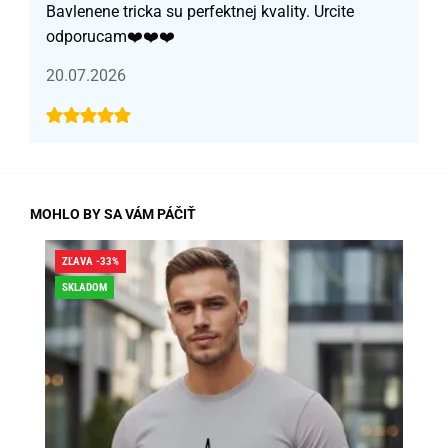
Bavlenene tricka su perfektnej kvality. Urcite
odporucam❤️❤️❤️
20.07.2026
MOHLO BY SA VÁM PÁČIŤ
ZĽAVA -33%
ZĽA
SKLADOM