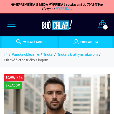
🤩NEPREMEŠKAJ! MEGA VÝPREDAJ so zľavami do 70%!🔝Top
zľavy»»»
VÝPREDAJ
0
VYHĽADÁVANIE
PRIHLÁSIŤ SA
Pánske oblečenie
Tričká
Tričká s krátkym rukávom
Pútavé čierne tričko s logom
ZĽAVA -44%
SKLADOM