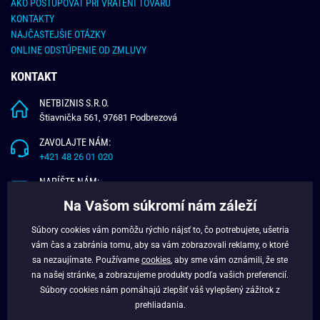
AKO POSTUPOVAŤ PRI VRÁTENI TOVARU
KONTAKTY
NAJČASTEJŠIE OTÁZKY
ONLINE ODSTÚPENIE OD ZMLUVY
KONTAKT
NETBIZNIS S.R.O.
Štiavnička 561, 97681 Podbrezová
ZAVOLAJTE NÁM:
+421 48 26 01 020
NAPÍŠTE NÁM:
info@budchlap.sk
Na Vašom súkromí nám záleží
UŽITOČNÉ INFORMÁCIE
Súbory cookies vám pomôžu rýchlo nájsť to, čo potrebujete, ušetria
vám čas a zabránia tomu, aby sa vám zobrazovali reklamy, o ktoré
O NÁS
sa nezaujímate. Používame
cookies
, aby sme vám oznámili, že ste
VERNOSTNÝ PROGRAM
na našej stránke, a zobrazujeme produkty podľa vašich preferencií.
BLOG
Súbory cookies nám pomáhajú zlepšiť váš vylepšený zážitok z
FACEBOOK
prehliadania.