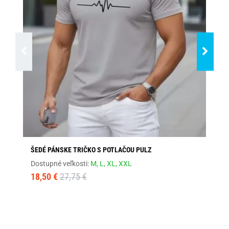
ŠEDÉ PÁNSKE TRIČKO S POTLAČOU PULZ
MO
Dostupné veľkosti:
M,
L,
XL,
XXL
Dos
18,50 €
27,75 €
18