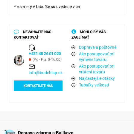
* rozmery v tabuľke sú uvedené v cm
NEVÁHAJTE NÁS
MOHLO BY VÁS
KONTAKTOVAŤ
ZAUJÍMAŤ
Doprava a poštovné
+421 48 26 01 020
Ako postupovať pri
výmene tovaru
(Po - Pia: 8-16:00)
Ako postupovať pri
vrátení tovaru
info@budchlap.sk
Najčastejšie otázky
Tabuľky veľkostí
KONTAKTUJTE NÁS
Doprava zdarma s Balíkovo