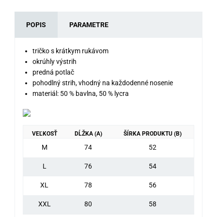
POPIS
PARAMETRE
tričko s krátkym rukávom
okrúhly výstrih
predná potlač
pohodlný strih, vhodný na každodenné nosenie
materiál: 50 % bavlna, 50 % lycra
VEĽKOSŤ
DĹŽKA (A)
ŠÍRKA PRODUKTU (B)
M
74
52
L
76
54
XL
78
56
XXL
80
58