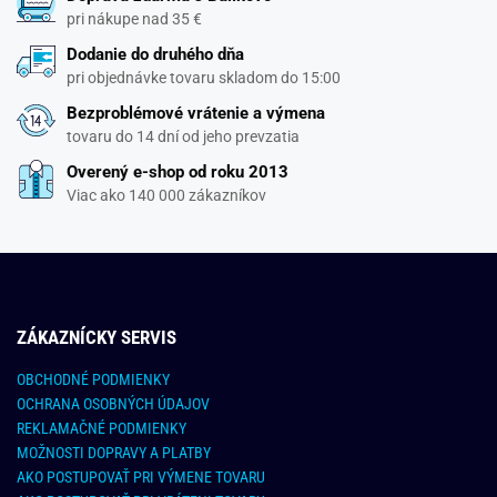
pri nákupe nad 35 €
Dodanie do druhého dňa
pri objednávke tovaru skladom do 15:00
Bezproblémové vrátenie a výmena
tovaru do 14 dní od jeho prevzatia
Overený e-shop od roku 2013
Viac ako 140 000 zákazníkov
ZÁKAZNÍCKY SERVIS
OBCHODNÉ PODMIENKY
OCHRANA OSOBNÝCH ÚDAJOV
REKLAMAČNÉ PODMIENKY
MOŽNOSTI DOPRAVY A PLATBY
AKO POSTUPOVAŤ PRI VÝMENE TOVARU