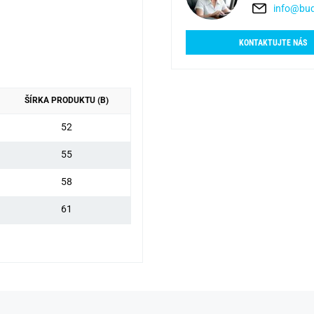
info@bud
KONTAKTUJTE NÁS
ŠÍRKA PRODUKTU (B)
52
55
58
61