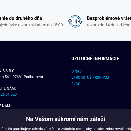
nie do druhého dňa
Bezproblémové vrát
objednávke tovaru skladom do 15:00
tovaru do 14 dní od jeho
UŽITOČNÉ INFORMÁCIE
IS S.R.O.
O NÁS
čka 561, 97681 Podbrezová
VERNOSTNÝ PROGRAM
BLOG
JTE NÁM:
 26 01 020
E NÁM:
dchlap.sk
Na Vašom súkromí nám záleží
 to, čo potrebujete, ušetria vám čas a zabránia tomu, aby sa vám zobrazovali rek