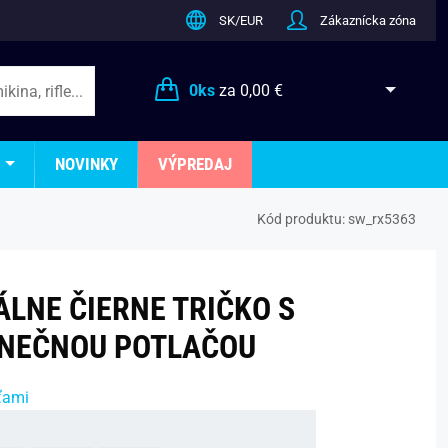
SK/EUR
Zákaznícka zóna
0
ks
za
0,00 €
NOVINKY
VÝPREDAJ
Kód produktu:
sw_rx5363
ÁLNE ČIERNE TRIČKO S
INEČNOU POTLAČOU
ťami