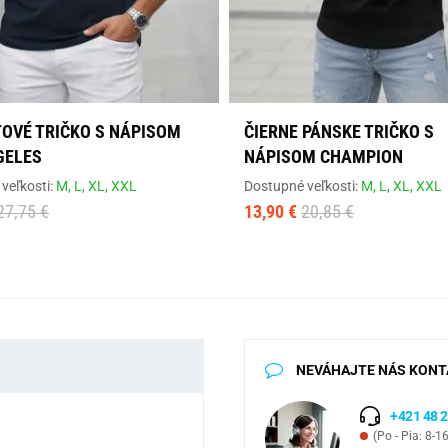
OVÉ TRIČKO S NÁPISOM
ČIERNE PÁNSKE TRIČKO S
GELES
NÁPISOM CHAMPION
veľkosti:
M,
L,
XL,
XXL
Dostupné veľkosti:
M,
L,
XL,
XXL
27,75 €
13,90 €
20,85 €
NEVÁHAJTE NÁS KONT
+421 48 2
(Po - Pia: 8-1