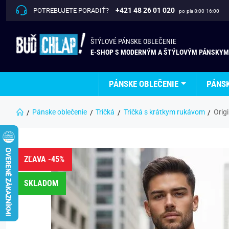
+421 48 26 01 020
POTREBUJETE PORADIŤ?
po-pia 8:00-16:00
ŠTÝLOVÉ PÁNSKE OBLEČENIE
E-SHOP S MODERNÝM A ŠTÝLOVÝM PÁNSKYM
PÁNSKE OBLEČENIE
PÁNS
Pánske oblečenie
Tričká
Tričká s krátkym rukávom
Orig
ZĽAVA -45%
SKLADOM