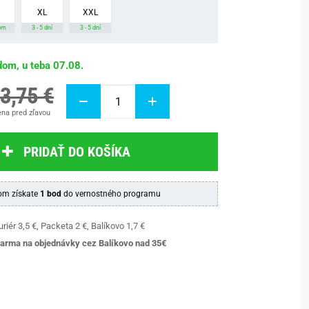
XL
XXL
om
3 - 5 dní
3 - 5 dní
dom, u teba 07.08.
3,75 €
na pred zľavou
PRIDAŤ DO KOŠÍKA
m získate
1 bod
do vernostného programu
riér 3,5 €, Packeta 2 €, Balíkovo 1,7 €
arma na objednávky cez Balíkovo nad 35€