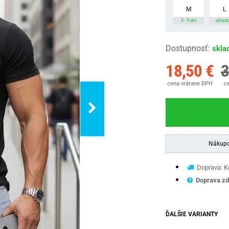
M
L
3 - 5 dní
sklad
Dostupnosť
:
skla
18,50 €
3
cena vrátane DPH
ce
Nákupo
Doprava: Ku
Doprava zd
ĎALŠIE VARIANTY