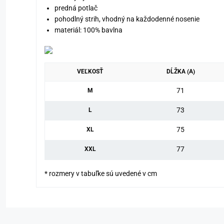
predná potlač
pohodlný strih, vhodný na každodenné nosenie
materiál: 100% bavlna
VEĽKOSŤ
DĹŽKA (A)
71
M
73
L
75
XL
77
XXL
* rozmery v tabuľke sú uvedené v cm