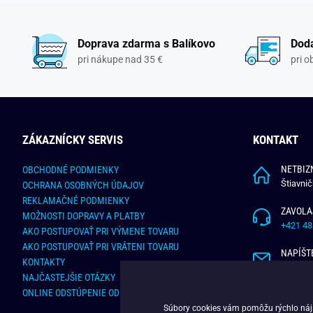
Doprava zdarma s Balíkovo
Doda
pri nákupe nad 35 €
pri 
ZÁKAZNÍCKY SERVIS
KONTAKT
NETBIZN
OBCHODNÉ PODMIENKY
Štiavni
OCHRANA OSOBNÝCH ÚDAJOV
REKLAMAČNÉ PODMIENKY
ZAVOLA
MOŽNOSTI DOPRAVY A PLATBY
+421 48
AKO POSTUPOVAŤ PRI VÝMENE TOVARU
AKO POSTUPOVAŤ PRI VRÁTENI TOVARU
NAPÍŠT
KONTAKTY
info@bu
NAJČASTEJŠIE OTÁZKY
ONLINE ODSTÚPENIE OD ZMLUVY
Súbory cookies vám pomôžu rýchlo nájsť