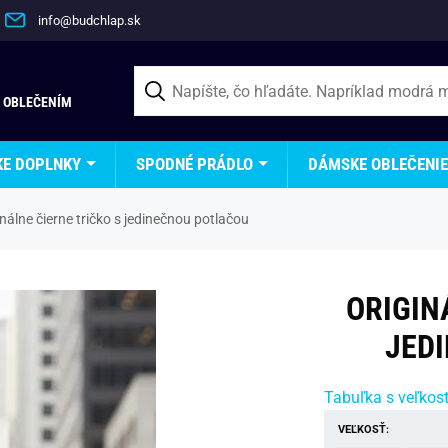
info@budchlap.sk
 OBLEČENÍM
KE DOPLNKY
SPODNÉ PRÁDLO
DÁMSKE OBLEČENIE
inálne čierne tričko s jedinečnou potlačou
ORIGIN
JED
Tabuľka s veľkos
VEĽKOSŤ: