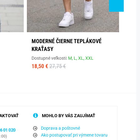
MODERNÉ ČIERNE TEPLÁKOVÉ
ČIER
KRAŤASY
LOGO
Dostupné veľkosti:
M,
L,
XL,
XXL
Dostup
18,50 €
27,75 €
23,10
AKTOVAŤ
MOHLO BY VÁS ZAUJÍMAŤ
Doprava a poštovné
6 01 020
Ako postupovať pri výmene tovaru
6:00)