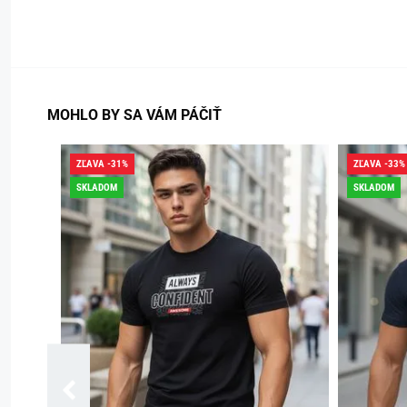
MOHLO BY SA VÁM PÁČIŤ
ZĽAVA -31%
ZĽAVA -33%
SKLADOM
SKLADOM