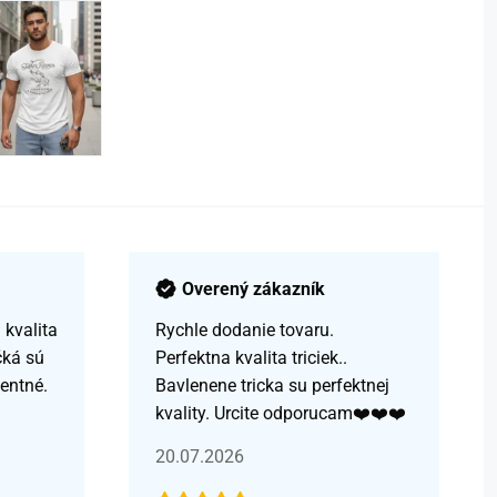
Overený zákazník
kvalita
Rychle dodanie tovaru.
čká sú
Perfektna kvalita triciek..
centné.
Bavlenene tricka su perfektnej
kvality. Urcite odporucam❤️❤️❤️
20.07.2026