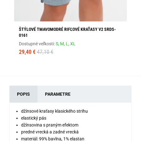
ŠTÝLOVÉ TMAVOMODRÉ RIFĽOVÉ KRAŤASY V2 SRDS-
BÉ
0161
Dos
Dostupné veľkosti:
S,
M,
L,
XL
55
29,40 €
47,10 €
POPIS
PARAMETRE
džínsové kraťasy klasického strihu
elastický pás
džínsovina s praným efektom
predné vrecká a zadné vrecká
materiál: 99% bavlna, 1% elastan