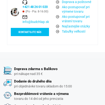
Doprava a poštovné
+421 48 26 01 020
Ako postupovať pri
výmene tovaru
(Po - Pia: 8-16:00)
Ako postupovať pri
vrátení tovaru
info@budchlap.sk
Najčastejšie otázky
Tabuľky veľkostí
KONTAKTUJTE NÁS
Doprava zdarma s Balíkovo
pri nákupe nad 35 €
Dodanie do druhého dňa
pri objednávke tovaru skladom do 15:00
Bezproblémové vrátenie a výmena
tovaru do 14 dní od jeho prevzatia