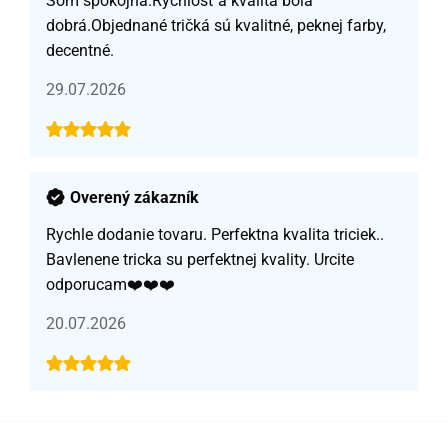
Som spokojná.Rýchlosť a kvalita bola
dobrá.Objednané tričká sú kvalitné, peknej farby,
decentné.
29.07.2026
Overený zákazník
Rychle dodanie tovaru. Perfektna kvalita triciek..
Bavlenene tricka su perfektnej kvality. Urcite
odporucam❤️❤️❤️
20.07.2026