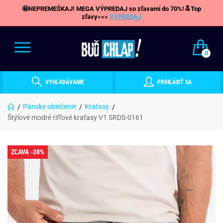
🤩NEPREMEŠKAJ! MEGA VÝPREDAJ so zľavami do 70%!🔝Top
zľavy»»»
VÝPREDAJ
0
VYHĽADÁVANIE
PRIHLÁSIŤ SA
Pánske oblečenie
Kraťasy
Štýlové modré rifľové kraťasy V1 SRDS-0161
ZĽAVA -38%