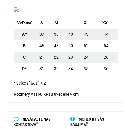
Veľkosť
S
M
L
XL
XXL
A*
37
38
40
43
44
B
46
48
50
52
54
C
21
22
23
24
26
D*
31
32
34
35
36
* veľkosť (A,D) x 2
Rozmery v tabuľke sú uvedené v cm
NEVÁHAJTE NÁS
MOHLO BY VÁS
KONTAKTOVAŤ
ZAUJÍMAŤ