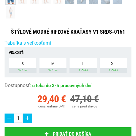
ŠTÝLOVÉ MODRÉ RIFĽOVÉ KRAŤASY V1 SRDS-0161
Tabuľka s veľkosťami
VEĽKOSŤ:
S
M
L
XL
3 - 5 dní
3 - 5 dní
3 - 5 dní
3 - 5 dní
Dostupnosť
:
u teba do 3-5 pracovných dní
29,40 €
47,10 €
cena vrátane DPH
cena pred zľavou
PRIDAŤ DO KOŠÍKA