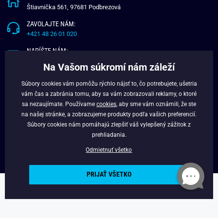
Štiavnička 561, 97681 Podbrezová
ZAVOLAJTE NÁM:
+421 48 26 01 020
NAPÍŠTE NÁM:
info@budchlap.sk
Na Vašom súkromí nám záleží
UŽITOČNÉ INFORMÁCIE
Súbory cookies vám pomôžu rýchlo nájsť to, čo potrebujete, ušetria
vám čas a zabránia tomu, aby sa vám zobrazovali reklamy, o ktoré
O NÁS
sa nezaujímate. Používame
cookies
, aby sme vám oznámili, že ste
VERNOSTNÝ PROGRAM
na našej stránke, a zobrazujeme produkty podľa vašich preferencií.
BLOG
Súbory cookies nám pomáhajú zlepšiť váš vylepšený zážitok z
FACEBOOK
prehliadania.
Odmietnuť všetko
PRIJAŤ VŠETKO
Copyright © 2025 - Budchlap.sk Všetky práva vyhradené. webdesign ©
litvanyi.sk
Powered by
Simplia.cz
.