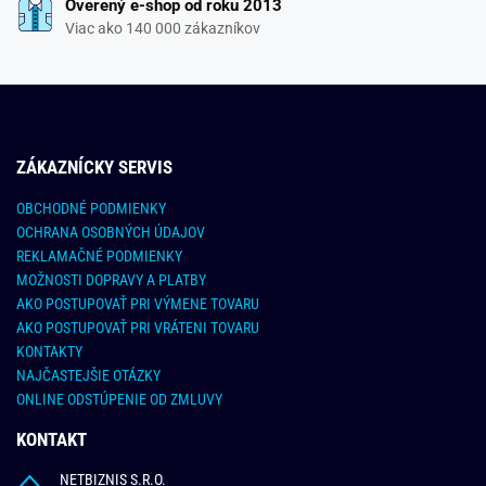
Overený e-shop od roku 2013
Viac ako 140 000 zákazníkov
ZÁKAZNÍCKY SERVIS
OBCHODNÉ PODMIENKY
OCHRANA OSOBNÝCH ÚDAJOV
REKLAMAČNÉ PODMIENKY
MOŽNOSTI DOPRAVY A PLATBY
AKO POSTUPOVAŤ PRI VÝMENE TOVARU
AKO POSTUPOVAŤ PRI VRÁTENI TOVARU
KONTAKTY
NAJČASTEJŠIE OTÁZKY
ONLINE ODSTÚPENIE OD ZMLUVY
KONTAKT
NETBIZNIS S.R.O.