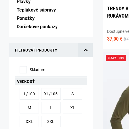
Plavky 
TRENDY B
Teplákové súpravy 
RUKÁVOM
Ponožky 
Darčekové poukazy 
Dostupné ve
37,00 €
57
FILTROVAŤ PRODUKTY
ZĽAVA -30%
Skladom
VEĽKOSŤ
L/100
XL/105
S
M
L
XL
XXL
3XL