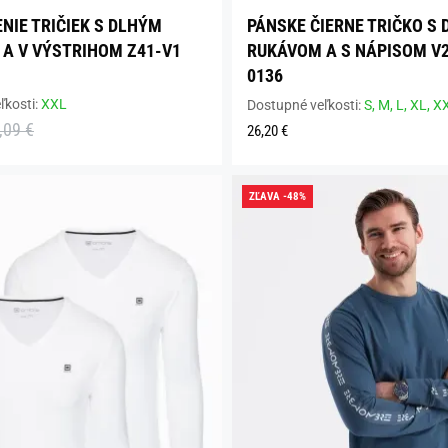
NIE TRIČIEK S DLHÝM
PÁNSKE ČIERNE TRIČKO S
A V VÝSTRIHOM Z41-V1
RUKÁVOM A S NÁPISOM V2
0136
ľkosti:
XXL
Dostupné veľkosti:
S,
M,
L,
XL,
X
,09 €
26,20 €
ZĽAVA -48%