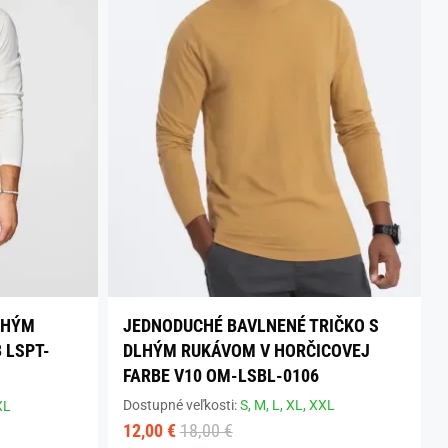
DLHÝM
JEDNODUCHÉ BAVLNENÉ TRIČKO S
 LSPT-
DLHÝM RUKÁVOM V HORČICOVEJ
FARBE V10 OM-LSBL-0106
Dostupné veľkosti:
S,
M,
L,
XL,
XXL
XL
12,00 €
18,00 €