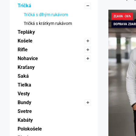
Tričká 
Tričká s dlhým rukávom 
ZĽAVA -36%
Tričká s krátkym rukávom 
DOPRAVA ZDA
Tepláky 
Košele 
Rifle 
Nohavice 
Kraťasy 
Saká 
Tielka 
Vesty 
Bundy 
Svetre 
Kabáty 
Polokošele 