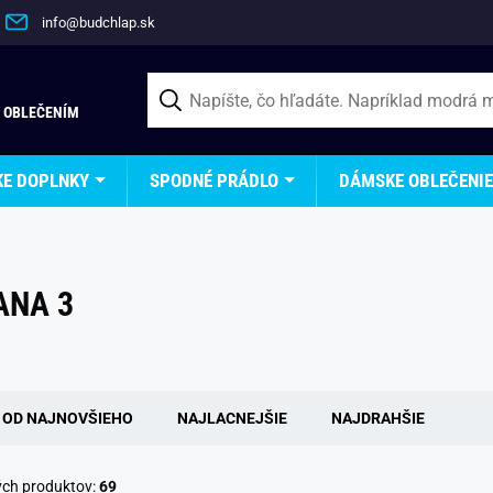
info@budchlap.sk
 OBLEČENÍM
KE DOPLNKY
SPODNÉ PRÁDLO
DÁMSKE OBLEČENIE
ANA 3
OD NAJNOVŠIEHO
NAJLACNEJŠIE
NAJDRAHŠIE
ých produktov:
69