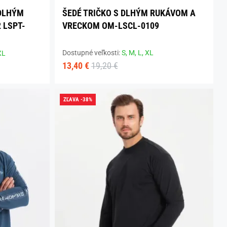
 DLHÝM
ŠEDÉ TRIČKO S DLHÝM RUKÁVOM A
 LSPT-
VRECKOM OM-LSCL-0109
Dostupné veľkosti:
S,
M,
L,
XL
XL
13,40 €
19,20 €
ZĽAVA -38%