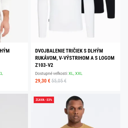
LHÝM
DVOJBALENIE TRIČIEK S DLHÝM
RUKÁVOM, V-VÝSTRIHOM A S LOGOM
Z103-V2
XL
Dostupné veľkosti:
XL,
XXL
29,30 €
55,05 €
ZĽAVA -33%