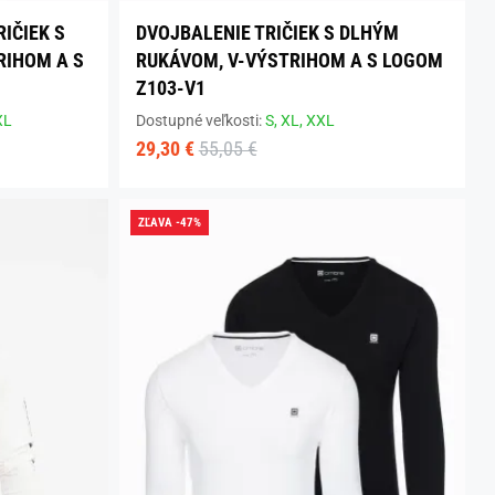
IČIEK S
DVOJBALENIE TRIČIEK S DLHÝM
RIHOM A S
RUKÁVOM, V-VÝSTRIHOM A S LOGOM
Z103-V1
XL
Dostupné veľkosti:
S,
XL,
XXL
29,30 €
55,05 €
ZĽAVA -47%