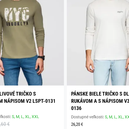
LIVOVÉ TRIČKO S
PÁNSKE BIELE TRIČKO S 
 NÁPISOM V2 LSPT-0131
RUKÁVOM A S NÁPISOM V3
0136
ľkosti:
S,
M,
L,
XL,
XXL
Dostupné veľkosti:
S,
M,
L,
XL,
X
,60 €
26,20 €