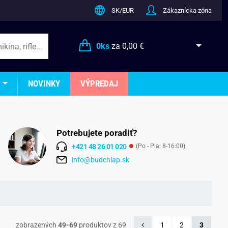
SK/EUR
Zákaznícka zóna
0
ks
za
0,00 €
NOVINKY
VÝPREDAJ
Potrebujete poradiť?
+421 48 26 01 020
(Po - Pia: 8-16:00)
info@budchlap.sk
zobrazených
49-69
produktov z 69
1
2
3