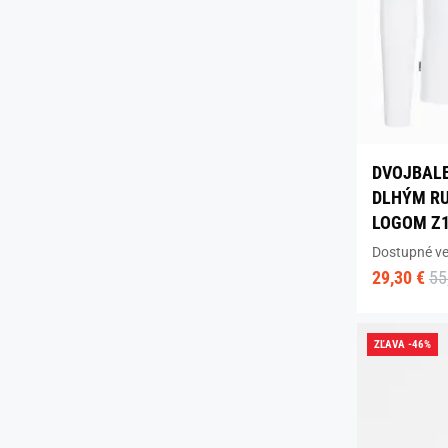
DVOJBALE
DLHÝM RU
LOGOM Z1
Dostupné ve
29,30 €
55
ZĽAVA -46%