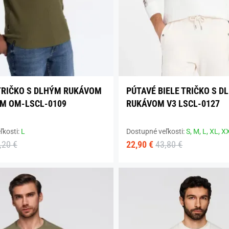
TRIČKO S DLHÝM RUKÁVOM
PÚTAVÉ BIELE TRIČKO S D
M OM-LSCL-0109
RUKÁVOM V3 LSCL-0127
ľkosti:
L
Dostupné veľkosti:
S,
M,
L,
XL,
X
,20 €
22,90 €
43,80 €