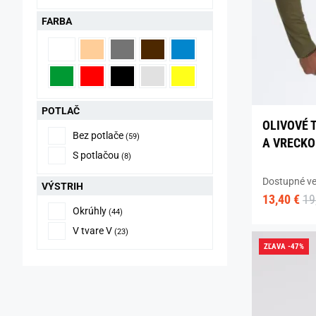
FARBA
POTLAČ
OLIVOVÉ 
Bez potlače
(59)
A VRECKO
S potlačou
(8)
Dostupné ve
VÝSTRIH
13,40 €
19
Okrúhly
(44)
V tvare V
(23)
ZĽAVA -47%