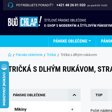
+421 48 26 01 020
POTREBUJETE PORADIŤ?
po-pia 8:00-16:00
ŠTÝLOVÉ PÁNSKE OBLEČENIE
E-SHOP S MODERNÝM A ŠTÝLOVÝM PÁNSKYM
PÁNSKE OBLEČENIE
PÁNS
Pánske oblečenie
Tričká
Tričká s dlhým rukávom
TRIČKÁ S DLHÝM RUKÁVOM, STR
PÁNSKE OBLEČENIE
TOP
Mikiny 
Počet nájden