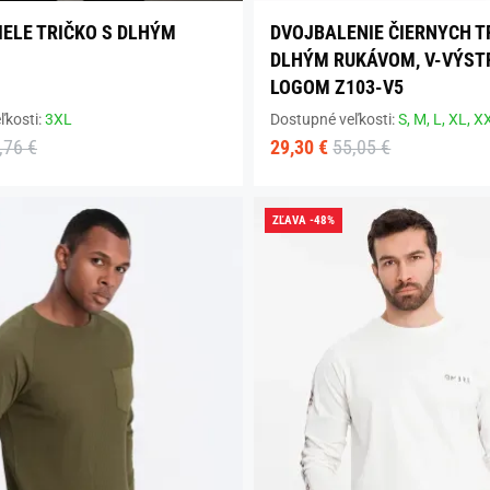
IELE TRIČKO S DLHÝM
DVOJBALENIE ČIERNYCH TR
DLHÝM RUKÁVOM, V-VÝST
LOGOM Z103-V5
ľkosti:
3XL
Dostupné veľkosti:
S,
M,
L,
XL,
X
,76 €
29,30 €
55,05 €
ZĽAVA -48%