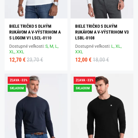
BIELE TRIČKO S DLHÝM
BIELE TRIČKO S DLHÝM
RUKÁVOM A V-VÝSTRIHOM A
RUKÁVOM A V-VÝSTRIHOM V3
S LOGOM V1 LSCL-0110
LSBL-0108
Dostupné veľkosti:
S,
M,
L,
Dostupné veľkosti:
L,
XL,
XL,
XXL
XXL
12,70 €
23,70 €
12,00 €
18,00 €
ZĽAVA -33%
ZĽAVA -33%
SKLADOM
SKLADOM