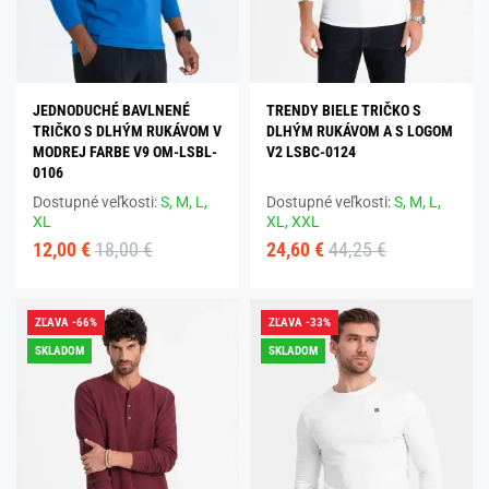
JEDNODUCHÉ BAVLNENÉ
TRENDY BIELE TRIČKO S
TRIČKO S DLHÝM RUKÁVOM V
DLHÝM RUKÁVOM A S LOGOM
MODREJ FARBE V9 OM-LSBL-
V2 LSBC-0124
0106
Dostupné veľkosti:
S,
M,
L,
Dostupné veľkosti:
S,
M,
L,
XL
XL,
XXL
12,00 €
18,00 €
24,60 €
44,25 €
ZĽAVA -66%
ZĽAVA -33%
SKLADOM
SKLADOM