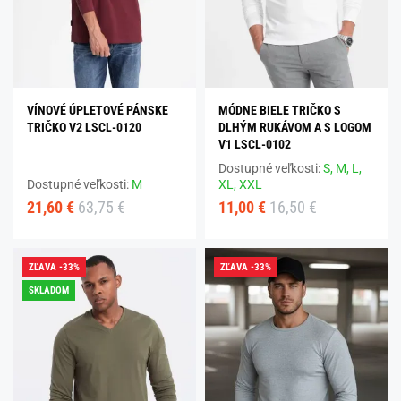
VÍNOVÉ ÚPLETOVÉ PÁNSKE
MÓDNE BIELE TRIČKO S
TRIČKO V2 LSCL-0120
DLHÝM RUKÁVOM A S LOGOM
V1 LSCL-0102
Dostupné veľkosti:
S,
M,
L,
Dostupné veľkosti:
M
XL,
XXL
21,60 €
63,75 €
11,00 €
16,50 €
ZĽAVA -33%
ZĽAVA -33%
SKLADOM