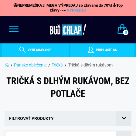
🤩NEPREMEŠKAJ! MEGA VÝPREDAJ so zľavami do 70%!🔝Top
zľavy»»»
VÝPREDAJ
0
VYHĽADÁVANIE
PRIHLÁSIŤ SA
Pánske oblečenie
Tričká
Tričká s dlhým rukávom
TRIČKÁ S DLHÝM RUKÁVOM, BEZ
POTLAČE
FILTROVAŤ PRODUKTY