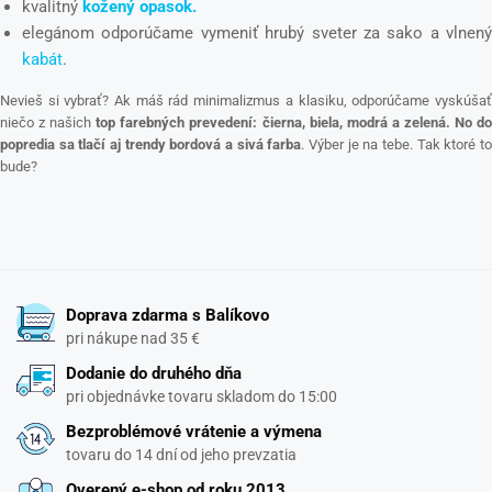
kvalitný
kožený opasok.
elegánom odporúčame vymeniť hrubý sveter za sako a vlnený
kabát
.
Nevieš si vybrať? Ak máš rád minimalizmus a klasiku, odporúčame vyskúšať
niečo z našich
top farebných prevedení: čierna, biela, modrá a zelená. No do
popredia sa tlačí aj trendy bordová a sivá farba
. Výber je na tebe. Tak ktoré t
bude?
Doprava zdarma s Balíkovo
pri nákupe nad 35 €
Dodanie do druhého dňa
pri objednávke tovaru skladom do 15:00
Bezproblémové vrátenie a výmena
tovaru do 14 dní od jeho prevzatia
Overený e-shop od roku 2013