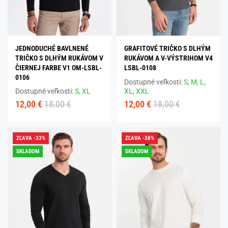
JEDNODUCHÉ BAVLNENÉ
GRAFITOVÉ TRIČKO S DLHÝM
TRIČKO S DLHÝM RUKÁVOM V
RUKÁVOM A V-VÝSTRIHOM V4
ČIERNEJ FARBE V1 OM-LSBL-
LSBL-0108
0106
Dostupné veľkosti:
S,
M,
L,
Dostupné veľkosti:
S,
XL
XL,
XXL
12,00 €
18,00 €
12,00 €
18,00 €
ZĽAVA -33%
ZĽAVA -38%
SKLADOM
SKLADOM