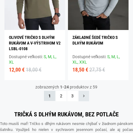
OLIVOVÉ TRIČKO S DLHÝM
ZÁKLADNÉ ŠEDÉ TRIČKO S
RUKÁVOM A V-VÝSTRIHOM V2
DLHÝM RUKÁVOM
LSBL-0108
Dostupné veľkosti:
S,
M,
L,
Dostupné veľkosti:
S,
M,
L,
XL
XL,
XXL
12,00 €
18,00 €
18,50 €
27,75 €
zobrazených
1-24
produktov z 59
1
2
3
TRIČKÁ S DLHÝM RUKÁVOM, BEZ POTLAČE
Toto musíš mať! Tričko s dlhým rukávom nesmie chýbať v žiadnom pánskom
šatníku. Využiješ ho nielen v sychravom jesennom počasí, ale aj počas