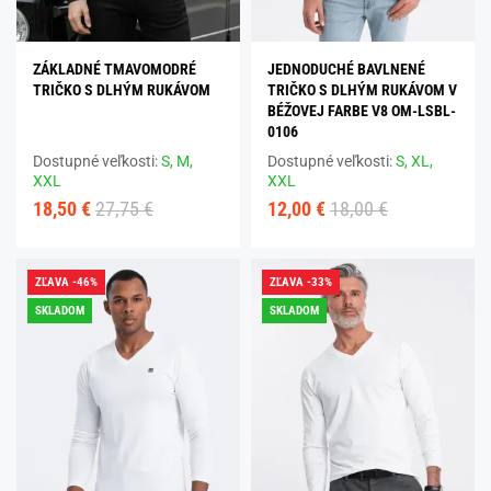
ZÁKLADNÉ TMAVOMODRÉ
JEDNODUCHÉ BAVLNENÉ
TRIČKO S DLHÝM RUKÁVOM
TRIČKO S DLHÝM RUKÁVOM V
BÉŽOVEJ FARBE V8 OM-LSBL-
0106
Dostupné veľkosti:
S,
M,
Dostupné veľkosti:
S,
XL,
XXL
XXL
18,50 €
27,75 €
12,00 €
18,00 €
ZĽAVA -46%
ZĽAVA -33%
SKLADOM
SKLADOM