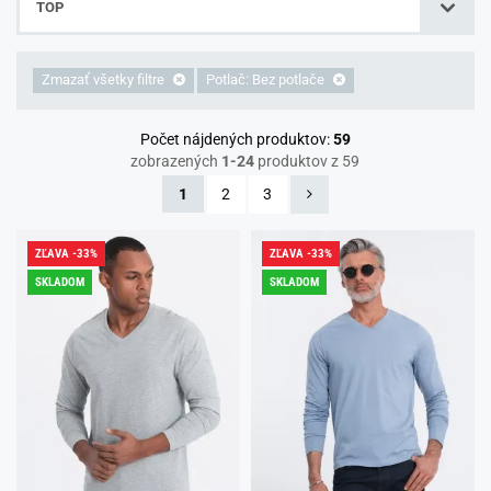
TOP
Zmazať všetky filtre
Potlač: Bez potlače
Počet nájdených produktov:
59
zobrazených
1-24
produktov z 59
1
2
3
ZĽAVA -33%
ZĽAVA -33%
SKLADOM
SKLADOM