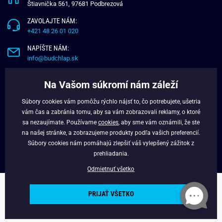
Štiavnička 561, 97681 Podbrezová
ZAVOLAJTE NÁM:
+421 48 26 01 020
NAPÍŠTE NÁM:
info@budchlap.sk
UŽITOČNÉ INFORMÁCIE
Na Vašom súkromí nám záleží
O NÁS
Súbory cookies vám pomôžu rýchlo nájsť to, čo potrebujete, ušetria
VERNOSTNÝ PROGRAM
vám čas a zabránia tomu, aby sa vám zobrazovali reklamy, o ktoré
BLOG
sa nezaujímate. Používame
cookies
, aby sme vám oznámili, že ste
na našej stránke, a zobrazujeme produkty podľa vašich preferencií.
FACEBOOK
Súbory cookies nám pomáhajú zlepšiť váš vylepšený zážitok z
prehliadania.
Odmietnuť všetko
Copyright © 2025 - Budchlap.sk Všetky práva vyhradené. webdesign ©
PRIJAŤ VŠETKO
litvanyi.sk
Powered by
Simplia.cz
.