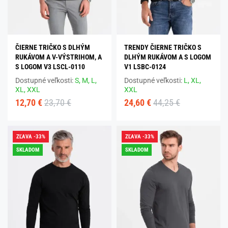
ČIERNE TRIČKO S DLHÝM
TRENDY ČIERNE TRIČKO S
RUKÁVOM A V-VÝSTRIHOM, A
DLHÝM RUKÁVOM A S LOGOM
S LOGOM V3 LSCL-0110
V1 LSBC-0124
Dostupné veľkosti:
S,
M,
L,
Dostupné veľkosti:
L,
XL,
XL,
XXL
XXL
12,70 €
23,70 €
24,60 €
44,25 €
ZĽAVA -33%
ZĽAVA -33%
SKLADOM
SKLADOM