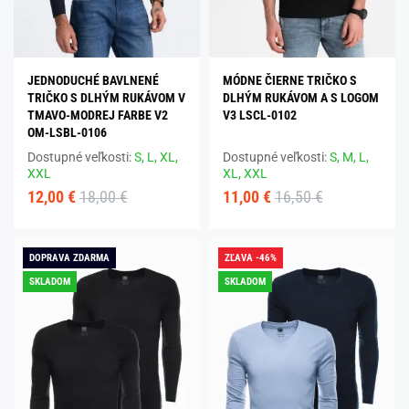
JEDNODUCHÉ BAVLNENÉ
MÓDNE ČIERNE TRIČKO S
TRIČKO S DLHÝM RUKÁVOM V
DLHÝM RUKÁVOM A S LOGOM
TMAVO-MODREJ FARBE V2
V3 LSCL-0102
OM-LSBL-0106
Dostupné veľkosti:
S,
L,
XL,
Dostupné veľkosti:
S,
M,
L,
XXL
XL,
XXL
12,00 €
18,00 €
11,00 €
16,50 €
DOPRAVA ZDARMA
ZĽAVA -46%
SKLADOM
SKLADOM