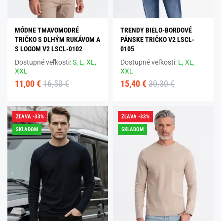
MÓDNE TMAVOMODRÉ
TRENDY BIELO-BORDOVÉ
TRIČKO S DLHÝM RUKÁVOM A
PÁNSKE TRIČKO V2 LSCL-
S LOGOM V2 LSCL-0102
0105
Dostupné veľkosti:
S,
L,
XL,
Dostupné veľkosti:
L,
XL,
XXL
XXL
11,00 €
16,50 €
15,40 €
30,30 €
ZĽAVA -33%
ZĽAVA -33%
SKLADOM
SKLADOM