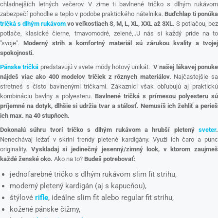
chladnejších letných večerov. V zime ti bavlnené tričko s dlhým rukávom
zabezpečí pohodlie a teplo v podobe praktického nátelnika.
Buďchlap ti ponúka
tričká s dlhým rukávom
vo veľkostiach S, M, L, XL, XXL až 3XL.
S potlačou, bez
potlače, klasické čierne, tmavomodré, zelené,..U nás si každý príde na to
"svoje".
Moderný strih a komfortný materiál sú zárukou kvality a tvojej
spokojnosti.
Pánske tričká
predstavujú v svete módy hotový unikát.
V našej lákavej ponuk
nájdeš viac ako 400 modelov tričiek z rôznych materiálov
. Najčastejšie s
stretneš s čisto bavlnenými tričkami. Zákazníci však obľubujú aj praktickú
kombináciu bavlny a polyesteru.
Bavlnené tričká s prímesou polyesteru sú
príjemné na dotyk, dlhšie si udržia tvar a stálosť. Nemusíš ich žehliť a perieš
ich max. na 40 stupňoch.
Dokonalú súhru tvorí tričko s dlhým rukávom a hrubší pletený
sveter
.
Nenechávaj ležať v skrini trendy pletené kardigány. Využi ich čaro a punc
originality.
Vyskladaj si jedinečný jesenný/zimný look, v ktorom zaujmeš
každé ženské oko.
Ako na to?
Budeš potrebovať:
jednofarebné tričko s dlhým rukávom slim fit strihu,
moderný pletený kardigán (aj s kapucňou),
štýlové
rifle
, ideálne slim fit alebo regular fit strihu,
kožené pánske čižmy,