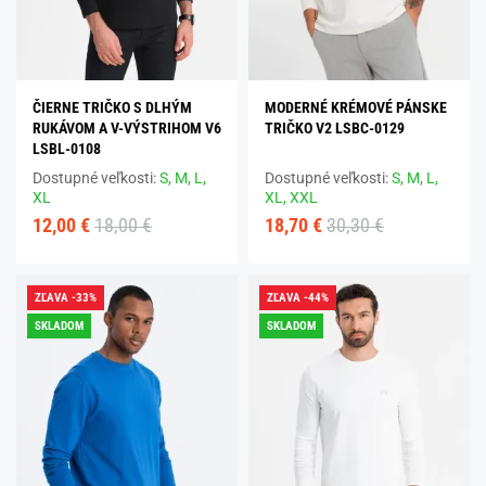
ČIERNE TRIČKO S DLHÝM
MODERNÉ KRÉMOVÉ PÁNSKE
RUKÁVOM A V-VÝSTRIHOM V6
TRIČKO V2 LSBC-0129
LSBL-0108
Dostupné veľkosti:
S,
M,
L,
Dostupné veľkosti:
S,
M,
L,
XL
XL,
XXL
12,00 €
18,00 €
18,70 €
30,30 €
ZĽAVA -33%
ZĽAVA -44%
SKLADOM
SKLADOM