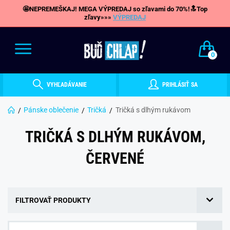
🤩NEPREMEŠKAJ! MEGA VÝPREDAJ so zľavami do 70%!🔝Top
zľavy»»»
VÝPREDAJ
0
VYHĽADÁVANIE
PRIHLÁSIŤ SA
Pánske oblečenie
Tričká
Tričká s dlhým rukávom
TRIČKÁ S DLHÝM RUKÁVOM,
ČERVENÉ
FILTROVAŤ PRODUKTY