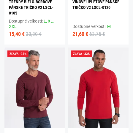
TRENDY BIELO-BORDOVÉ
VÍNOVÉ ÚPLETOVÉ PÁNSKE
PÁNSKE TRIČKO V2 LSCL-
TRIČKO V2 LSCL-0120
0105
Dostupné veľkosti:
L,
XL,
XXL
Dostupné veľkosti:
M
15,40 €
30,30 €
21,60 €
63,75 €
ZĽAVA -33%
ZĽAVA -33%