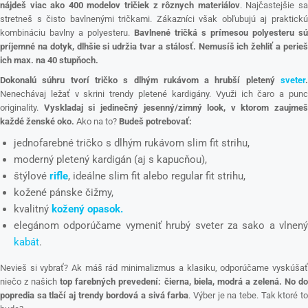
nájdeš viac ako 400 modelov tričiek z rôznych materiálov
. Najčastejšie s
stretneš s čisto bavlnenými tričkami. Zákazníci však obľubujú aj praktickú
kombináciu bavlny a polyesteru.
Bavlnené tričká s prímesou polyesteru sú
príjemné na dotyk, dlhšie si udržia tvar a stálosť. Nemusíš ich žehliť a perieš
ich max. na 40 stupňoch.
Dokonalú súhru tvorí tričko s dlhým rukávom a hrubší pletený
sveter
.
Nenechávaj ležať v skrini trendy pletené kardigány. Využi ich čaro a punc
originality.
Vyskladaj si jedinečný jesenný/zimný look, v ktorom zaujmeš
každé ženské oko.
Ako na to?
Budeš potrebovať:
jednofarebné tričko s dlhým rukávom slim fit strihu,
moderný pletený kardigán (aj s kapucňou),
štýlové
rifle
, ideálne slim fit alebo regular fit strihu,
kožené pánske čižmy,
kvalitný
kožený opasok.
elegánom odporúčame vymeniť hrubý sveter za sako a vlnený
kabát
.
Nevieš si vybrať? Ak máš rád minimalizmus a klasiku, odporúčame vyskúšať
niečo z našich
top farebných prevedení: čierna, biela, modrá a zelená. No do
popredia sa tlačí aj trendy bordová a sivá farba
. Výber je na tebe. Tak ktoré t