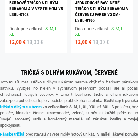
BORDOVÉ TRIČKO S DLHÝM
JEDNODUCHÉ BAVLNENÉ
RUKÁVOM A V-VÝSTRIHOM V8
TRIČKO S DLHÝM RUKÁVOM V
LSBL-0108
ČERVENEJ FARBE V5 OM-
LSBL-0106
Dostupné veľkosti:
S,
M,
L,
Dostupné veľkosti:
S,
M,
L,
XL
XL
12,00 €
18,00 €
12,00 €
18,00 €
TRIČKÁ S DLHÝM RUKÁVOM, ČERVENÉ
Toto musíš mať! Tričko s dlhým rukávom nesmie chýbať v žiadnom pánskom
šatníku. Využiješ ho nielen v sychravom jesennom počasí, ale aj počas
chladnejších letných večerov. V zime ti bavlnené tričko s dlhým rukávom
zabezpečí pohodlie a teplo v podobe praktického nátelnika.
Buďchlap ti ponúka
tričká s dlhým rukávom
vo veľkostiach S, M, L, XL, XXL až 3XL.
S potlačou, bez
potlače, klasické čierne, tmavomodré, zelené,..U nás si každý príde na to
"svoje".
Moderný strih a komfortný materiál sú zárukou kvality a tvojej
spokojnosti.
Pánske tričká
predstavujú v svete módy hotový unikát.
V našej lákavej ponuk