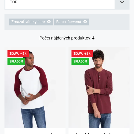
TOP
Zmazať všetky filtre
Farba: červená
Počet nájdených produktov:
4
ZĽAVA -49%
ZĽAVA -66%
SKLADOM
SKLADOM