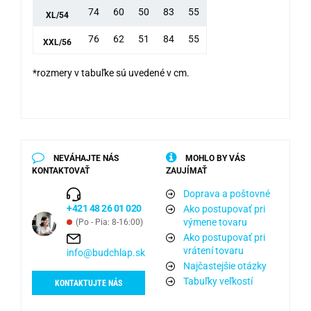
74
60
50
83
55
XL/54
76
62
51
84
55
XXL/56
*rozmery v tabuľke sú uvedené v cm.
NEVÁHAJTE NÁS
MOHLO BY VÁS
KONTAKTOVAŤ
ZAUJÍMAŤ
Doprava a poštovné
+421 48 26 01 020
Ako postupovať pri
výmene tovaru
(Po - Pia: 8-16:00)
Ako postupovať pri
vrátení tovaru
info@budchlap.sk
Najčastejšie otázky
Tabuľky veľkostí
KONTAKTUJTE NÁS