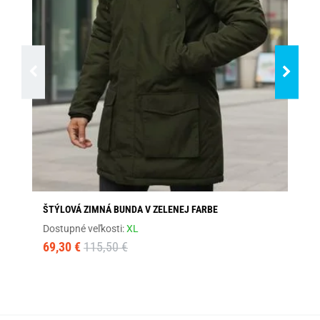
ŠTÝLOVÁ ZIMNÁ BUNDA V ZELENEJ FARBE
TE
Dostupné veľkosti:
XL
Dos
69,30 €
115,50 €
87