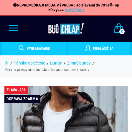
🤩NEPREMEŠKAJ! MEGA VÝPREDAJ so zľavami do 70%!🔝Top
zľavy»»»
VÝPREDAJ
0
VYHĽADÁVANIE
PRIHLÁSIŤ SA
Pánske oblečenie
Bundy
Zimné bundy
Zimná prešívaná bunda s kapucňou pre mužov
ZĽAVA -28%
DOPRAVA ZDARMA