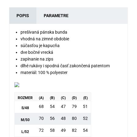
POPIS
PARAMETRE
prešívaná pánska bunda
vhodná na zimné obdobie
súčasťou je kapucňa
dve bočné vrecká
zapínanie na zips
dlhé rukávy i spodná časť zakončená patentom
materiál: 100 % polyester
ROZMER
(A)
(B)
(C)
(D)
(E)
68
54
47
79
51
S/48
70
56
48
80
52
M/50
72
58
49
82
54
L/52