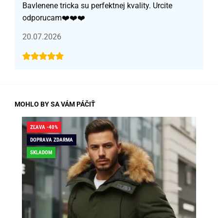
Bavlenene tricka su perfektnej kvality. Urcite
odporucam❤️❤️❤️
20.07.2026
MOHLO BY SA VÁM PÁČIŤ
ZĽAVA -40%
ZĽA
DOPRAVA ZDARMA
DO
SKLADOM
SK