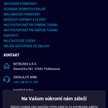
OBCHODNÉ PODMIENKY
OCHRANA OSOBNÝCH ÚDAJOV
REKLAMAČNÉ PODMIENKY
MOŽNOSTI DOPRAVY A PLATBY
AKO POSTUPOVAŤ PRI VÝMENE TOVARU
AKO POSTUPOVAŤ PRI VRÁTENI TOVARU
KONTAKTY
NAJČASTEJŠIE OTÁZKY
ONLINE ODSTÚPENIE OD ZMLUVY
KONTAKT
NETBIZNIS S.R.O.
Štiavnička 561, 97681 Podbrezová
ZAVOLAJTE NÁM:
+421 48 26 01 020
NAPÍŠTE NÁM:
info@budchlap.sk
Na Vašom súkromí nám záleží
UŽITOČNÉ INFORMÁCIE
Súbory cookies vám pomôžu rýchlo nájsť to, čo potrebujete, ušetria