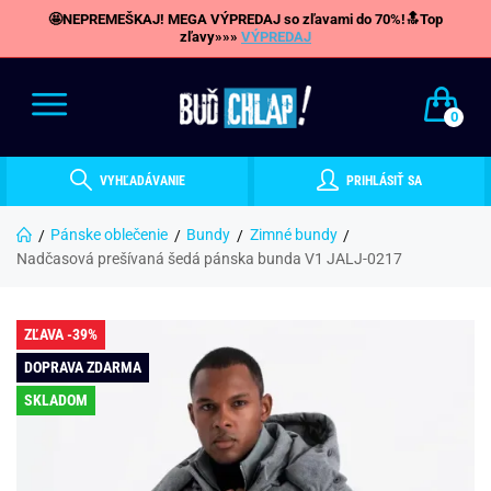
🤩NEPREMEŠKAJ! MEGA VÝPREDAJ so zľavami do 70%!🔝Top
zľavy»»»
VÝPREDAJ
0
VYHĽADÁVANIE
PRIHLÁSIŤ SA
Pánske oblečenie
Bundy
Zimné bundy
Nadčasová prešívaná šedá pánska bunda V1 JALJ-0217
ZĽAVA -39%
DOPRAVA ZDARMA
SKLADOM