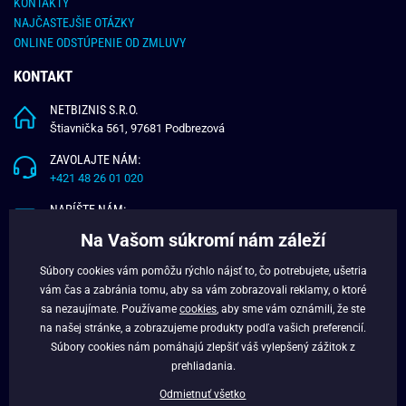
KONTAKTY
NAJČASTEJŠIE OTÁZKY
ONLINE ODSTÚPENIE OD ZMLUVY
KONTAKT
NETBIZNIS S.R.O.
Štiavnička 561, 97681 Podbrezová
ZAVOLAJTE NÁM:
+421 48 26 01 020
NAPÍŠTE NÁM:
info@budchlap.sk
Na Vašom súkromí nám záleží
UŽITOČNÉ INFORMÁCIE
Súbory cookies vám pomôžu rýchlo nájsť to, čo potrebujete, ušetria
vám čas a zabránia tomu, aby sa vám zobrazovali reklamy, o ktoré
O NÁS
sa nezaujímate. Používame
cookies
, aby sme vám oznámili, že ste
VERNOSTNÝ PROGRAM
na našej stránke, a zobrazujeme produkty podľa vašich preferencií.
BLOG
Súbory cookies nám pomáhajú zlepšiť váš vylepšený zážitok z
FACEBOOK
prehliadania.
Odmietnuť všetko