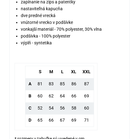
zapínanie na zips a patentky
nastaviteľná kapucňa
dve predné vrecká
vnútorné vrecko v podšívke
vonkajší materiál - 70% polyester, 30% vlna
podšívka - 100% polyester
výplň - syntetika
S
M
L
XL
XXL
A
81
83
85
86
87
B
60
62
64
66
69
C
52
54
56
58
60
D
65
66
67
69
71
* rozmery v tabuľke sú uvedené v cm