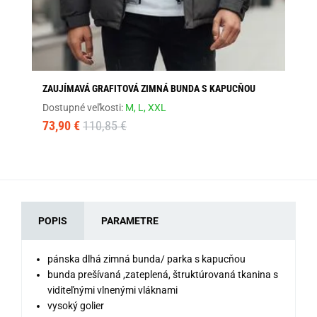
ZAUJÍMAVÁ GRAFITOVÁ ZIMNÁ BUNDA S KAPUCŇOU
TR
Dostupné veľkosti:
M,
L,
XXL
Dos
73,90 €
110,85 €
69
POPIS
PARAMETRE
pánska dlhá zimná bunda/ parka s kapucňou
bunda prešívaná ,zateplená, štruktúrovaná tkanina s
viditeľnými vlnenými vláknami
vysoký golier