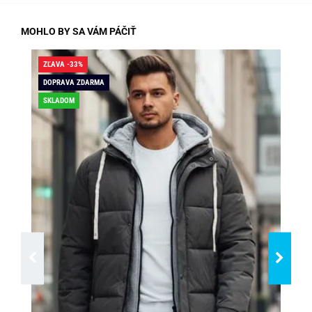
MOHLO BY SA VÁM PÁČIŤ
ZĽAVA -33%
ZĽA
DOPRAVA ZDARMA
DO
SKLADOM
SK