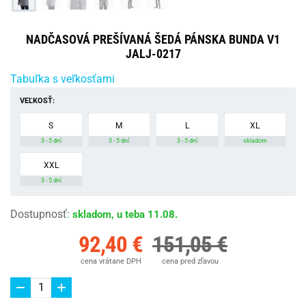
NADČASOVÁ PREŠÍVANÁ ŠEDÁ PÁNSKA BUNDA V1
JALJ-0217
Tabuľka s veľkosťami
VEĽKOSŤ:
S
M
L
XL
3 - 5 dní
3 - 5 dní
3 - 5 dní
skladom
XXL
3 - 5 dní
Dostupnosť
:
skladom, u teba 11.08.
92,40 €
151,05 €
cena vrátane DPH
cena pred zľavou