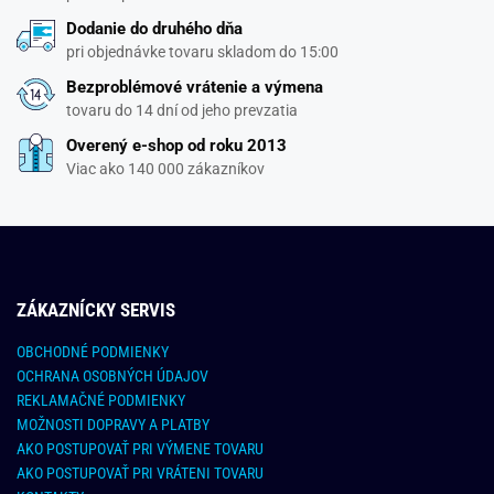
Dodanie do druhého dňa
pri objednávke tovaru skladom do 15:00
Bezproblémové vrátenie a výmena
tovaru do 14 dní od jeho prevzatia
Overený e-shop od roku 2013
Viac ako 140 000 zákazníkov
ZÁKAZNÍCKY SERVIS
OBCHODNÉ PODMIENKY
OCHRANA OSOBNÝCH ÚDAJOV
REKLAMAČNÉ PODMIENKY
MOŽNOSTI DOPRAVY A PLATBY
AKO POSTUPOVAŤ PRI VÝMENE TOVARU
AKO POSTUPOVAŤ PRI VRÁTENI TOVARU