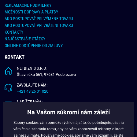
REKLAMAČNÉ PODMIENKY
MOŽNOSTI DOPRAVY A PLATBY
AKO POSTUPOVAŤ PRI VÝMENE TOVARU
AKO POSTUPOVAŤ PRI VRÁTENI TOVARU
KONTAKTY
NAJČASTEJŠIE OTÁZKY
ONLINE ODSTÚPENIE OD ZMLUVY
KONTAKT
NETBIZNIS S.R.O.
Štiavnička 561, 97681 Podbrezová
ZAVOLAJTE NÁM:
+421 48 26 01 020
NAPÍŠTE NÁM:
info@budchlap.sk
Na Vašom súkromí nám záleží
UŽITOČNÉ INFORMÁCIE
Súbory cookies vám pomôžu rýchlo nájsť to, čo potrebujete, ušetria
vám čas a zabránia tomu, aby sa vám zobrazovali reklamy, o ktoré
O NÁS
sa nezaujímate. Používame
cookies
, aby sme vám oznámili, že ste