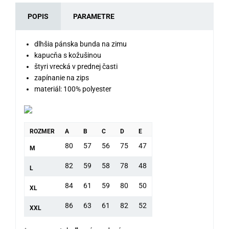
POPIS
PARAMETRE
dlhšia pánska bunda na zimu
kapucňa s kožušinou
štyri vrecká v prednej časti
zapínanie na zips
materiál: 100% polyester
ROZMER
A
B
C
D
E
80
57
56
75
47
M
82
59
58
78
48
L
84
61
59
80
50
XL
86
63
61
82
52
XXL