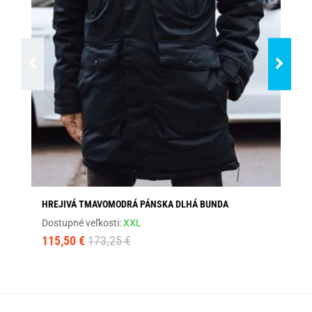
HREJIVÁ TMAVOMODRÁ PÁNSKA DLHÁ BUNDA
TE
Dostupné veľkosti:
XXL
Dos
115,50 €
173,25 €
69