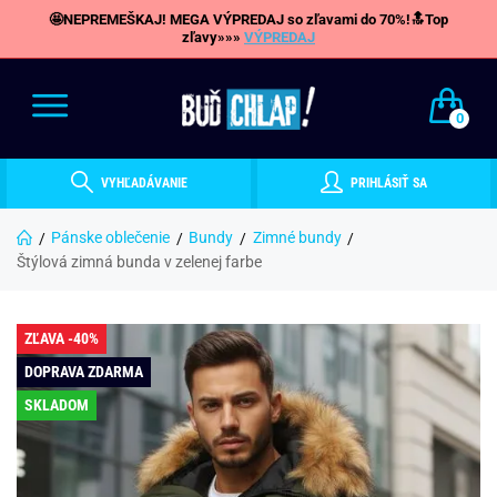
🤩NEPREMEŠKAJ! MEGA VÝPREDAJ so zľavami do 70%!🔝Top
zľavy»»»
VÝPREDAJ
0
VYHĽADÁVANIE
PRIHLÁSIŤ SA
Pánske oblečenie
Bundy
Zimné bundy
Štýlová zimná bunda v zelenej farbe
ZĽAVA -40%
DOPRAVA ZDARMA
SKLADOM