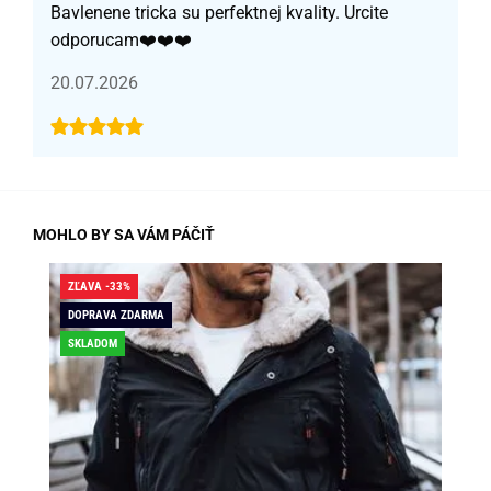
Bavlenene tricka su perfektnej kvality. Urcite
odporucam❤️❤️❤️
20.07.2026
MOHLO BY SA VÁM PÁČIŤ
ZĽAVA -33%
ZĽA
DOPRAVA ZDARMA
DO
SKLADOM
SK