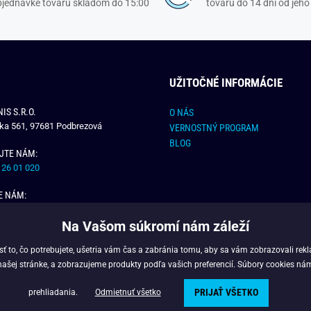
objednávke tovaru skladom do 15:00
tovaru do 14 dní od jeho
UŽITOČNÉ INFORMÁCIE
IS S.R.O.
O NÁS
čka 561, 97681 Podbrezová
VERNOSTNÝ PROGRAM
BLOG
JTE NÁM:
 26 01 020
E NÁM:
dchlap.sk
Na Vašom súkromí nám záleží
 to, čo potrebujete, ušetria vám čas a zabránia tomu, aby sa vám zobrazovali rek
našej stránke, a zobrazujeme produkty podľa vašich preferencií. Súbory cookies ná
PRIJAŤ VŠETKO
Copyright © 2025 - Budchlap.sk Všetky práva vyhradené. webdesign © litvanyi.s
prehliadania.
Odmietnuť všetko