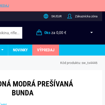
REDAJ
SK/EUR
Zákaznícka zóna
0
ks
za
0,00 €
NOVINKY
VÝPREDAJ
Kód produktu:
sw_tx4446
DNÁ MODRÁ PREŠÍVANÁ
BUNDA
ťami