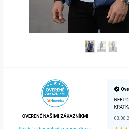
Ove
NEBUD
KRATK
OVERENÉ NAŠIMI ZÁKAZNÍKMI
03.08.
Pozrieť si hodnotenia na Heuréka.sk