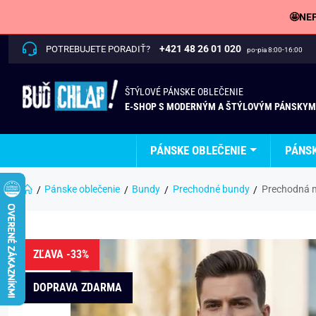
🤩NEP
+421 48 26 01 020
POTREBUJETE PORADIŤ?
po-pia 8:00-16:00
ŠTÝLOVÉ PÁNSKE OBLEČENIE
E-SHOP S MODERNÝM A ŠTÝLOVÝM PÁNSKYM
PÁNSKE OBLEČENIE
PÁNS
Pánske oblečenie
Bundy
Prechodné bundy
Prechodná 
ZĽAVA -33%
DOPRAVA ZDARMA