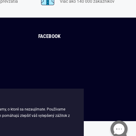
 prevzatia
Viac ako 140 000 zákazníkov
FACEBOOK
lamy, o ktoré sa nezaujímate. Používame
m pomáhajú zlepšiť váš vylepšený zážitok z
k