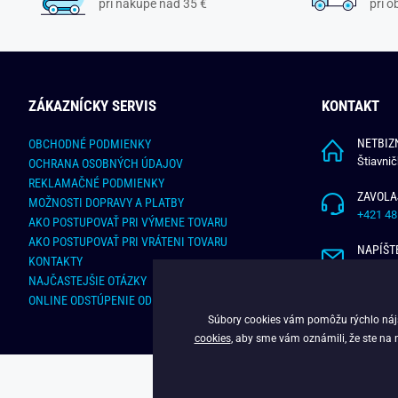
pri nákupe nad 35 €
pri 
ZÁKAZNÍCKY SERVIS
KONTAKT
NETBIZN
OBCHODNÉ PODMIENKY
Štiavni
OCHRANA OSOBNÝCH ÚDAJOV
REKLAMAČNÉ PODMIENKY
ZAVOLA
MOŽNOSTI DOPRAVY A PLATBY
+421 48
AKO POSTUPOVAŤ PRI VÝMENE TOVARU
AKO POSTUPOVAŤ PRI VRÁTENI TOVARU
NAPÍŠT
KONTAKTY
info@bu
NAJČASTEJŠIE OTÁZKY
ONLINE ODSTÚPENIE OD ZMLUVY
Súbory cookies vám pomôžu rýchlo nájsť
cookies
, aby sme vám oznámili, že ste na 