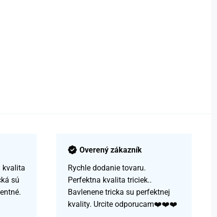
Overený zákazník
kvalita
Rychle dodanie tovaru.
čká sú
Perfektna kvalita triciek..
centné.
Bavlenene tricka su perfektnej
kvality. Urcite odporucam❤️❤️❤️