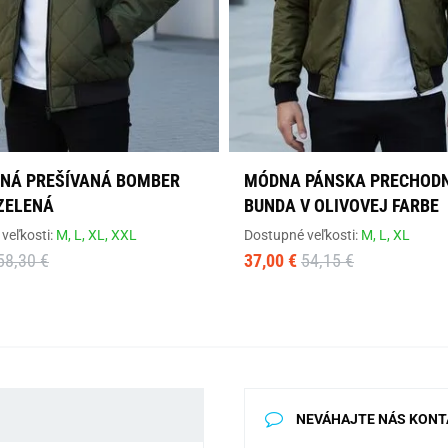
NÁ PREŠÍVANÁ BOMBER
MÓDNA PÁNSKA PRECHOD
ZELENÁ
BUNDA V OLIVOVEJ FARBE
veľkosti:
M,
L,
XL,
XXL
Dostupné veľkosti:
M,
L,
XL
58,30 €
37,00 €
54,15 €
NEVÁHAJTE NÁS KONT