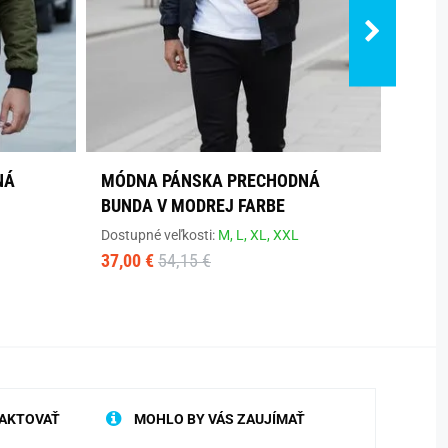
NÁ
MÓDNA PÁNSKA PRECHODNÁ
PREC
BUNDA V MODREJ FARBE
BUND
Dostupné veľkosti:
M,
L,
XL,
XXL
Dostup
37,00 €
54,15 €
73,90
AKTOVAŤ
MOHLO BY VÁS ZAUJÍMAŤ