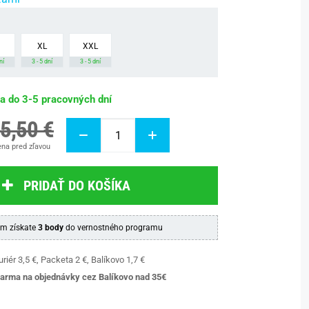
XL
XXL
ní
3 - 5 dní
3 - 5 dní
ba do 3-5 pracovných dní
5,50 €
na pred zľavou
PRIDAŤ DO KOŠÍKA
m získate
3 body
do vernostného programu
riér 3,5 €, Packeta 2 €, Balíkovo 1,7 €
arma na objednávky cez Balíkovo nad 35€