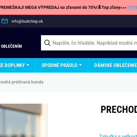
REMEŠKAJ! MEGA VÝPREDAJ so zľavami do 70%!🔝Top zľavy»»»
VÝP
info@budchlap.sk
 OBLEČENÍM
KE DOPLNKY
SPODNÉ PRÁDLO
DÁMSKE OBLEČENIE
modrá prešívaná bunda
PRECHO
Tabuľka s veľkos