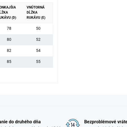
ONKAJŠIA
VNÚTORNÁ
ĹŽKA
DĹŽKA
UKÁVU (D)
RUKÁVU (E)
78
50
80
52
82
54
85
55
nie do druhého dňa
Bezproblémové vrát