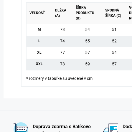
ŠÍRKA
V
DĹŽKA
SPODNÁ
VEĽKOSŤ
PRODUKTU
D
(A)
ŠÍRKA (C)
(B)
R
73
54
51
M
74
55
52
L
77
57
54
XL
78
59
57
XXL
* rozmery v tabuľke sú uvedené v cm
Doprava zdarma s Balíkovo
Doda