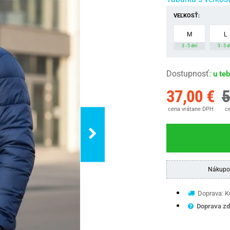
VEĽKOSŤ:
M
L
3 - 5 dní
3 - 5 d
Dostupnosť
:
u te
37,00 €
5
cena vrátane DPH
ce
Nákupo
Doprava: Ku
Doprava zd