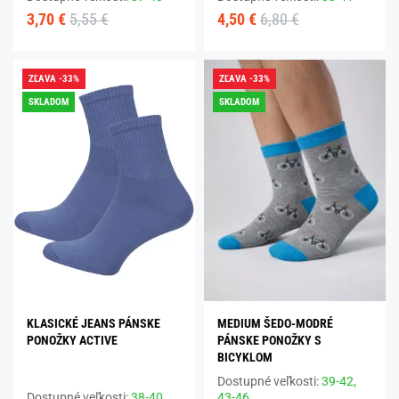
3,70 €
5,55 €
4,50 €
6,80 €
ZĽAVA -33%
ZĽAVA -33%
SKLADOM
SKLADOM
KLASICKÉ JEANS PÁNSKE
MEDIUM ŠEDO-MODRÉ
PONOŽKY ACTIVE
PÁNSKE PONOŽKY S
BICYKLOM
Dostupné veľkosti:
39-42,
Dostupné veľkosti:
38-40
43-46