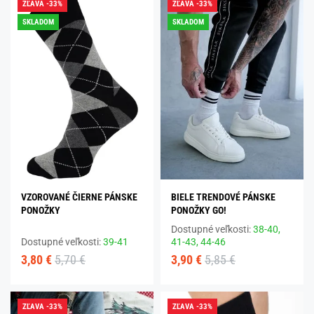
ZĽAVA -33%
ZĽAVA -33%
SKLADOM
SKLADOM
VZOROVANÉ ČIERNE PÁNSKE
BIELE TRENDOVÉ PÁNSKE
PONOŽKY
PONOŽKY GO!
Dostupné veľkosti:
38-40,
Dostupné veľkosti:
39-41
41-43,
44-46
3,80 €
5,70 €
3,90 €
5,85 €
ZĽAVA -33%
ZĽAVA -33%