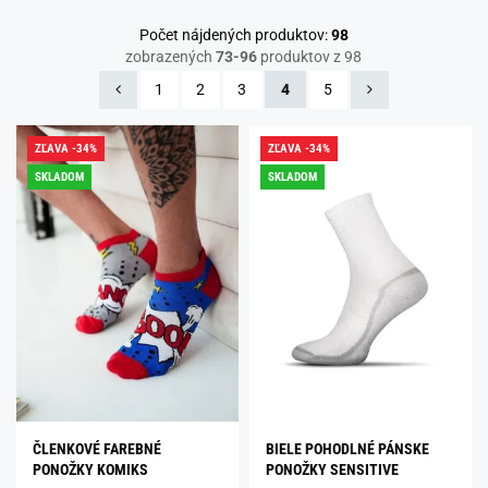
Počet nájdených produktov:
98
zobrazených
73-96
produktov z 98
1
2
3
4
5
ZĽAVA -34%
ZĽAVA -34%
SKLADOM
SKLADOM
ČLENKOVÉ FAREBNÉ
BIELE POHODLNÉ PÁNSKE
PONOŽKY KOMIKS
PONOŽKY SENSITIVE