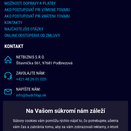
MOŽNOSTI DOPRAVY A PLATBY
AKO POSTUPOVAŤ PRI VÝMENE TOVARU
AKO POSTUPOVAŤ PRI VRÁTENI TOVARU
KONTAKTY
NAJČASTEJŠIE OTÁZKY
ONLINE ODSTÚPENIE OD ZMLUVY
KONTAKT
NETBIZNIS S.R.O.
Štiavnička 561, 97681 Podbrezová
ZAVOLAJTE NÁM:
+421 48 26 01 020
NAPÍŠTE NÁM:
info@budchlap.sk
UŽITOČNÉ INFORMÁCIE
Na Vašom súkromí nám záleží
O NÁS
Súbory cookies vám pomôžu rýchlo nájsť to, čo potrebujete, ušetria
VERNOSTNÝ PROGRAM
vám čas a zabránia tomu, aby sa vám zobrazovali reklamy, o ktoré
BLOG