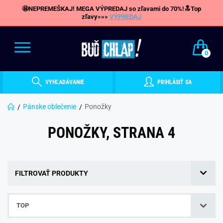
🤩NEPREMEŠKAJ! MEGA VÝPREDAJ so zľavami do 70%!🔝Top
zľavy»»»
VÝPREDAJ
0
VYHĽADÁVANIE
PRIHLÁSIŤ SA
Pánske oblečenie
Ponožky
PONOŽKY, STRANA 4
FILTROVAŤ PRODUKTY
TOP