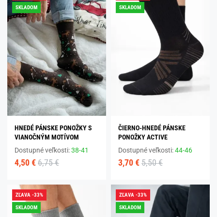
SKLADOM
SKLADOM
HNEDÉ PÁNSKE PONOŽKY S
ČIERNO-HNEDÉ PÁNSKE
VIANOČNÝM MOTÍVOM
PONOŽKY ACTIVE
Dostupné veľkosti:
38-41
Dostupné veľkosti:
44-46
4,50 €
6,75 €
3,70 €
5,50 €
ZĽAVA -33%
ZĽAVA -33%
SKLADOM
SKLADOM