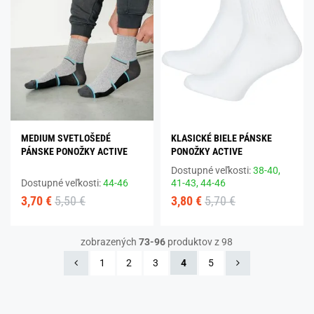
MEDIUM SVETLOŠEDÉ
KLASICKÉ BIELE PÁNSKE
PÁNSKE PONOŽKY ACTIVE
PONOŽKY ACTIVE
Dostupné veľkosti:
38-40,
Dostupné veľkosti:
44-46
41-43,
44-46
3,70 €
5,50 €
3,80 €
5,70 €
zobrazených
73-96
produktov z 98
1
2
3
4
5