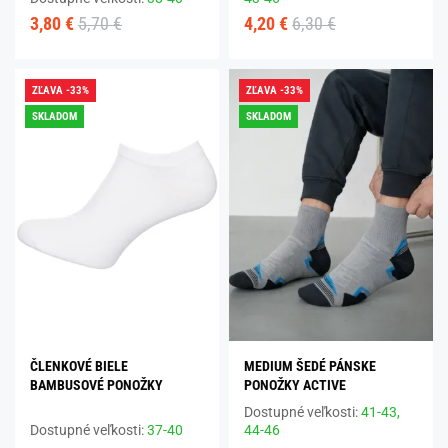
3,80 €
5,70 €
4,20 €
6,30 €
ZĽAVA -33%
ZĽAVA -33%
SKLADOM
SKLADOM
ČLENKOVÉ BIELE
MEDIUM ŠEDÉ PÁNSKE
BAMBUSOVÉ PONOŽKY
PONOŽKY ACTIVE
Dostupné veľkosti:
41-43,
Dostupné veľkosti:
37-40
44-46