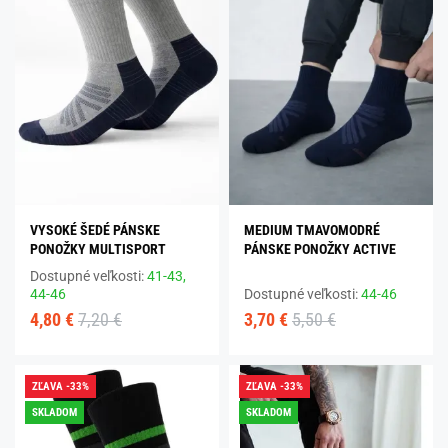
VYSOKÉ ŠEDÉ PÁNSKE
MEDIUM TMAVOMODRÉ
PONOŽKY MULTISPORT
PÁNSKE PONOŽKY ACTIVE
Dostupné veľkosti:
41-43,
44-46
Dostupné veľkosti:
44-46
4,80 €
7,20 €
3,70 €
5,50 €
ZĽAVA -33%
ZĽAVA -33%
SKLADOM
SKLADOM