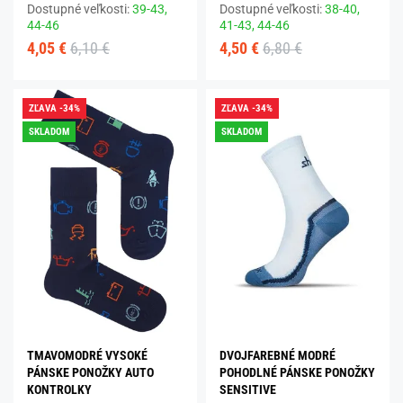
Dostupné veľkosti:
39-43,
Dostupné veľkosti:
38-40,
44-46
41-43,
44-46
4,05 €
6,10 €
4,50 €
6,80 €
ZĽAVA -34%
ZĽAVA -34%
SKLADOM
SKLADOM
TMAVOMODRÉ VYSOKÉ
DVOJFAREBNÉ MODRÉ
PÁNSKE PONOŽKY AUTO
POHODLNÉ PÁNSKE PONOŽKY
KONTROLKY
SENSITIVE