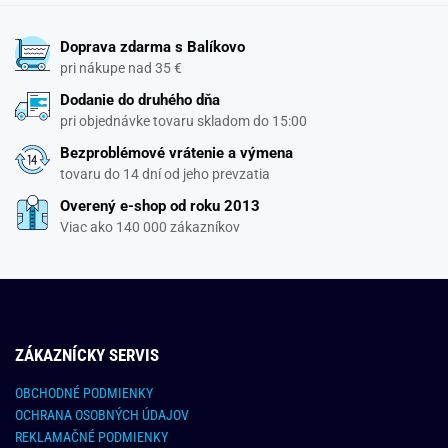
Doprava zdarma s Balíkovo
pri nákupe nad 35 €
Dodanie do druhého dňa
pri objednávke tovaru skladom do 15:00
Bezproblémové vrátenie a výmena
tovaru do 14 dní od jeho prevzatia
Overený e-shop od roku 2013
Viac ako 140 000 zákazníkov
ZÁKAZNÍCKY SERVIS
OBCHODNÉ PODMIENKY
OCHRANA OSOBNÝCH ÚDAJOV
REKLAMAČNÉ PODMIENKY