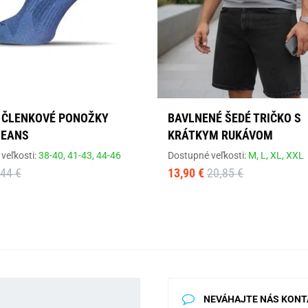
 ČLENKOVÉ PONOŽKY
BAVLNENÉ ŠEDÉ TRIČKO S
JEANS
KRÁTKYM RUKÁVOM
veľkosti:
38-40,
41-43,
44-46
Dostupné veľkosti:
M,
L,
XL,
XXL
,44 €
13,90 €
20,85 €
NEVÁHAJTE NÁS KONT