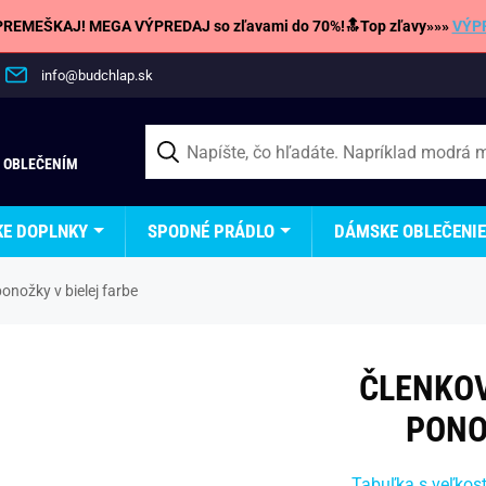
REMEŠKAJ! MEGA VÝPREDAJ so zľavami do 70%!🔝Top zľavy»»»
VÝP
info@budchlap.sk
 OBLEČENÍM
KE DOPLNKY
SPODNÉ PRÁDLO
DÁMSKE OBLEČENIE
nožky v bielej farbe
ČLENKO
PONO
Tabuľka s veľkos