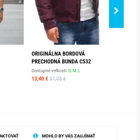
ORIGINÁLNA BORDOVÁ
BAVL
PRECHODNÁ BUNDA C532
KRÁT
Dostupné veľkosti:
S,
M,
L
Dostup
13,40 €
37,05 €
13,90
AKTOVAŤ
MOHLO BY VÁS ZAUJÍMAŤ