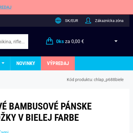
REDAJ
SK/EUR
Zákaznícka zóna
0
ks
za
0,00 €
NOVINKY
VÝPREDAJ
Kód produktu:
chlap_p688biele
VÉ BAMBUSOVÉ PÁNSKE
ŽKY V BIELEJ FARBE
ťami