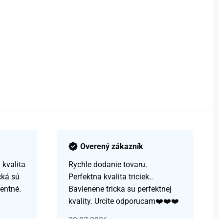
Overený zákazník
kvalita
Rychle dodanie tovaru.
čká sú
Perfektna kvalita triciek..
centné.
Bavlenene tricka su perfektnej
kvality. Urcite odporucam❤️❤️❤️