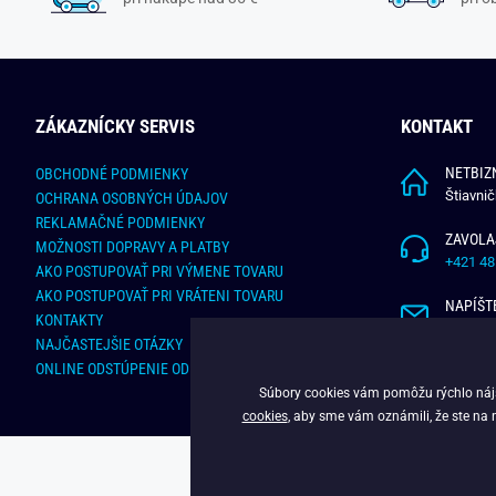
ZÁKAZNÍCKY SERVIS
KONTAKT
NETBIZN
OBCHODNÉ PODMIENKY
Štiavni
OCHRANA OSOBNÝCH ÚDAJOV
REKLAMAČNÉ PODMIENKY
ZAVOLA
MOŽNOSTI DOPRAVY A PLATBY
+421 48
AKO POSTUPOVAŤ PRI VÝMENE TOVARU
AKO POSTUPOVAŤ PRI VRÁTENI TOVARU
NAPÍŠT
KONTAKTY
info@bu
NAJČASTEJŠIE OTÁZKY
ONLINE ODSTÚPENIE OD ZMLUVY
Súbory cookies vám pomôžu rýchlo nájsť
cookies
, aby sme vám oznámili, že ste na 