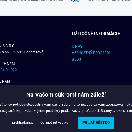
UŽITOČNÉ INFORMÁCIE
IS S.R.O.
O NÁS
čka 561, 97681 Podbrezová
VERNOSTNÝ PROGRAM
BLOG
JTE NÁM:
 26 01 020
E NÁM:
dchlap.sk
Na Vašom súkromí nám záleží
 to, čo potrebujete, ušetria vám čas a zabránia tomu, aby sa vám zobrazovali rek
našej stránke, a zobrazujeme produkty podľa vašich preferencií. Súbory cookies ná
PRIJAŤ VŠETKO
Copyright © 2025 - Budchlap.sk Všetky práva vyhradené. webdesign © litvanyi.s
prehliadania.
Odmietnuť všetko