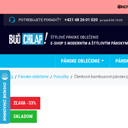
🤩NEP
+421 48 26 01 020
POTREBUJETE PORADIŤ?
po-pia 8:00-16:00
ŠTÝLOVÉ PÁNSKE OBLEČENIE
E-SHOP S MODERNÝM A ŠTÝLOVÝM PÁNSKYM
PÁNSKE OBLEČENIE
PÁNS
Pánske oblečenie
Ponožky
Členkové bambusové pánske po
ZĽAVA -33%
SKLADOM