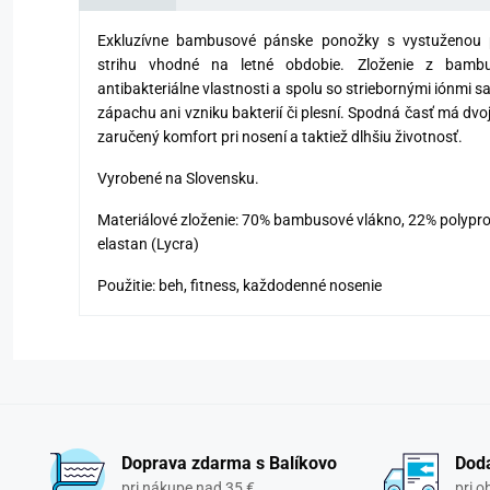
Exkluzívne bambusové pánske ponožky s vystuženou 
strihu vhodné na letné obdobie. Zloženie z bam
antibakteriálne vlastnosti a spolu so striebornými iónmi 
zápachu ani vzniku bakterií či plesní. Spodná časť má dvo
zaručený komfort pri nosení a taktiež dlhšiu životnosť.
Vyrobené na Slovensku.
Materiálové zloženie: 70% bambusové vlákno, 22% polyprop
elastan (Lycra)
Použitie: beh, fitness, každodenné nosenie
Doprava zdarma s Balíkovo
Doda
pri nákupe nad 35 €
pri 