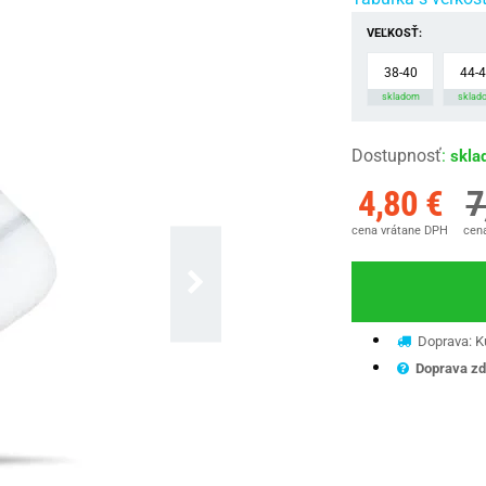
VEĽKOSŤ:
38-40
44-
skladom
sklad
Dostupnosť
:
skla
4,80 €
7
cena vrátane DPH
cena
Doprava: Ku
Doprava zd