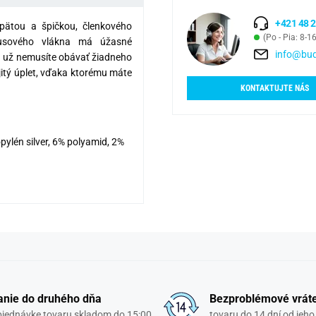
+421 48 2
pätou a špičkou, členkového
(Po - Pia: 8-1
busového vlákna má úžasné
info@bud
sa už nemusíte obávať žiadneho
jitý úplet, vďaka ktorému máte
KONTAKTUJTE NÁS
ylén silver, 6% polyamid, 2%
nie do druhého dňa
Bezproblémové vrát
objednávke tovaru skladom do 15:00
tovaru do 14 dní od jeho