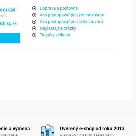
Doprava a poštovné
6 01 020
Ako postupovať pri výmene tovaru
6:00)
Ako postupovať pri vrátení tovaru
chlap.sk
Najčastejšie otázky
Tabuľky veľkostí
enie a výmena
Overený e-shop od roku 2013
 prevzatia
Viac ako 140 000 zákazníkov