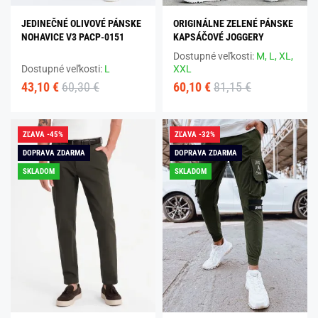
JEDINEČNÉ OLIVOVÉ PÁNSKE
ORIGINÁLNE ZELENÉ PÁNSKE
NOHAVICE V3 PACP-0151
KAPSÁČOVÉ JOGGERY
Dostupné veľkosti:
M,
L,
XL,
Dostupné veľkosti:
L
XXL
43,10 €
60,30 €
60,10 €
81,15 €
ZĽAVA -45%
ZĽAVA -32%
DOPRAVA ZDARMA
DOPRAVA ZDARMA
SKLADOM
SKLADOM