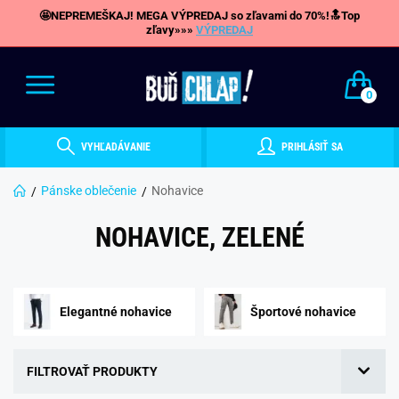
🤩NEPREMEŠKAJ! MEGA VÝPREDAJ so zľavami do 70%!🔝Top
zľavy»»»
VÝPREDAJ
0
VYHĽADÁVANIE
PRIHLÁSIŤ SA
Pánske oblečenie
Nohavice
NOHAVICE, ZELENÉ
Elegantné nohavice
Športové nohavice
FILTROVAŤ PRODUKTY