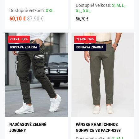
Dostupné veľkosti:
S,
M,
L,
Dostupné veľkosti:
XXL
XL,
XXL
60,10 €
87,90 €
56,70 €
ZĽAVA -37%
ZĽAVA -34%
DOPRAVA ZDARMA
DOPRAVA ZDARMA
NADČASOVÉ ZELENÉ
PÁNSKE KHAKI CHINOS
JOGGERY
NOHAVICE V3 PACP-0293
Dostupné veľkosti:
S,
M,
L,