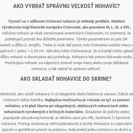
AKO VYBRAŤ SPRÁVNU VEĽKOSŤ NOHAVÍC?
Vyznať sa v odlišnom číslovaní nohavíc je niekedy problém. Niektorí
výrobcovia majú klasické európske číslovanie, ako poznáme M, L, XL a XXL.
Väčšina nohavíc je však označovaná amerických číslovaním, čo znamená, že
potrebuješ poznať dva dôležité parametre. Týmito parametrami sú pás (W-
waist) a dĺžka (L-length). Treba si však dať pozor, toto číslovanie uvádza miery v
palcoch 1 palec = 2,54 cm. Výhodou tohto číslovania je, že si každý môže vybrať
dĺžku nohavíc a obvod pása akú potrebuje. Nohavice tak potom dokonale sedia.
Pred kúpou nohavíc sa odporúča zmerať svoje miery alebo svoje obľúbené
nohavice, a tak vybrať tú správnu veľkosť.
AKO SKLADAŤ NOHAVICE DO SKRINE?
Možností, ako uložiť nohavice či už elegantné alebo ležérne je viacero. Záleží od
možností vášho šatníka.
Najlepšou možnosťou je vešanie na tyč za pomoci
vešiakov, a to platí hlavne pri elegantných, oblekových nohaviciach alebo
nohaviciach vyrobených z krčivých materiálov.
Skladanie do poličky alebo
poprípade zásuvkovej komody je ideálne zase pre rifle, bavlnené či športové
nohavice. Postup zloženia je veľmi jednoduchý a rýchly. Nohavice so zapnutým
zipsom a gombíkom prelož na polovicu, teda prelož jednu nohavicu na druhú a