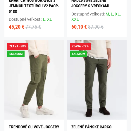
KHAKI CHINOS NOHAVICE S
NADČASOVÉ ZELENÉ
JEMNOU TEXTÚROU V2 PACP-
JOGGERY S VRECKAMI
0188
Dostupné veľkosti:
M,
L,
XL,
Dostupné veľkosti:
L,
XL
XXL
45,20 €
77,75 €
60,10 €
87,90 €
ZĽAVA -58%
ZĽAVA -72%
SKLADOM
SKLADOM
TRENDOVÉ OLIVOVÉ JOGGERY
ZELENÉ PÁNSKE CARGO