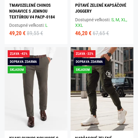
TMAVOZELENÉ CHINOS
PÚTAVÉ ZELENÉ KAPSÁČOVÉ
NOHAVICE S JEMNOU
JOGGERY
TEXTÚROU V4 PACP-0184
Dostupné veľkosti:
S,
M,
XL,
Dostupné veľkosti:
L
XXL
49,20 €
89,55 €
46,20 €
67,65 €
ZĽAVA -42%
ZĽAVA -32%
DOPRAVA ZDARMA
DOPRAVA ZDARMA
SKLADOM
SKLADOM