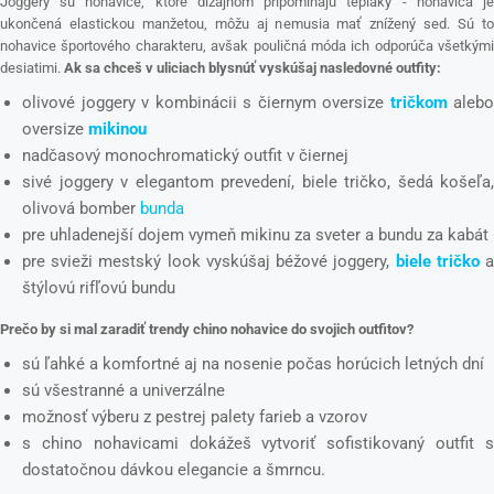
Joggery sú nohavice, ktoré dizajnom pripomínajú tepláky - nohavica je
ukončená elastickou manžetou, môžu aj nemusia mať znížený sed. Sú to
nohavice športového charakteru, avšak pouličná móda ich odporúča všetkými
desiatimi.
Ak sa chceš v uliciach blysnúť vyskúšaj nasledovné outfity:
olivové joggery v kombinácii s čiernym oversize
tričkom
alebo
oversize
mikinou
nadčasový monochromatický outfit v čiernej
sivé joggery v elegantom prevedení, biele tričko, šedá košeľa,
olivová bomber
bunda
pre uhladenejší dojem vymeň mikinu za sveter a bundu za kabát
pre svieži mestský look vyskúšaj béžové joggery,
biele tričko
štýlovú rifľovú bundu
Prečo by si mal zaradiť trendy chino nohavice do svojich outfitov?
sú ľahké a komfortné aj na nosenie počas horúcich letných dní
sú všestranné a univerzálne
možnosť výberu z pestrej palety farieb a vzorov
s chino nohavicami dokážeš vytvoriť sofistikovaný outfit s
dostatočnou dávkou elegancie a šmrncu.