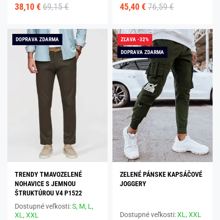
38,10 €
69,15 €
45,40 €
76,59 €
DOPRAVA ZDARMA
ZĽAVA -32%
DOPRAVA ZDARMA
TRENDY TMAVOZELENÉ
ZELENÉ PÁNSKE KAPSÁČOVÉ
NOHAVICE S JEMNOU
JOGGERY
ŠTRUKTÚROU V4 P1522
Dostupné veľkosti:
S,
M,
L,
Dostupné veľkosti:
XL,
XXL
XL,
XXL