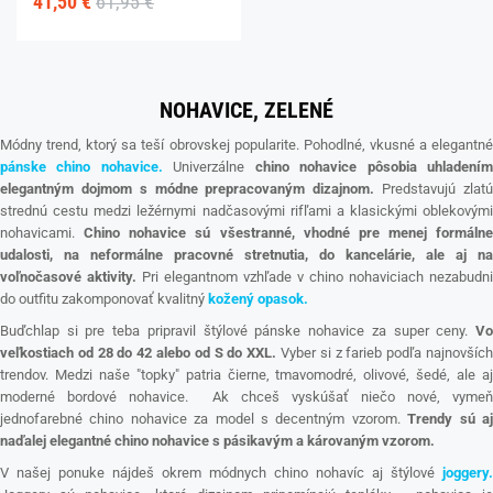
41,50 €
61,95 €
NOHAVICE, ZELENÉ
Módny trend, ktorý sa teší obrovskej popularite. Pohodlné, vkusné a elegantné
pánske chino nohavice.
Univerzálne
chino nohavice pôsobia uhladení
elegantným dojmom s módne prepracovaným dizajnom.
Predstavujú zlat
strednú cestu medzi ležérnymi nadčasovými rifľami a klasickými oblekovými
nohavicami.
Chino nohavice sú všestranné, vhodné pre menej formálne
udalosti, na neformálne pracovné stretnutia, do kancelárie, ale aj na
voľnočasové aktivity.
Pri elegantnom vzhľade v chino nohaviciach nezabudni
do outfitu zakomponovať kvalitný
kožený opasok.
Buďchlap si pre teba pripravil štýlové pánske nohavice za super ceny.
Vo
veľkostiach od 28 do 42 alebo od S do XXL.
Vyber si z farieb podľa najnovšíc
trendov. Medzi naše "topky" patria čierne, tmavomodré, olivové, šedé, ale aj
moderné bordové nohavice. Ak chceš vyskúšať niečo nové, vymeň
jednofarebné chino nohavice za model s decentným vzorom.
Trendy sú a
naďalej elegantné chino nohavice s pásikavým a károvaným vzorom.
V našej ponuke nájdeš okrem módnych chino nohavíc aj štýlové
joggery.