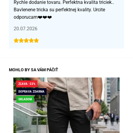
Rychle dodanie tovaru. Perfektna kvalita triciek..
Bavlenene tricka su perfektnej kvality. Urcite
odporucam❤️❤️❤️
20.07.2026
MOHLO BY SA VÁM PÁČIŤ
ZĽAVA -33%
ZĽA
DOPRAVA ZDARMA
DO
SKLADOM
SK