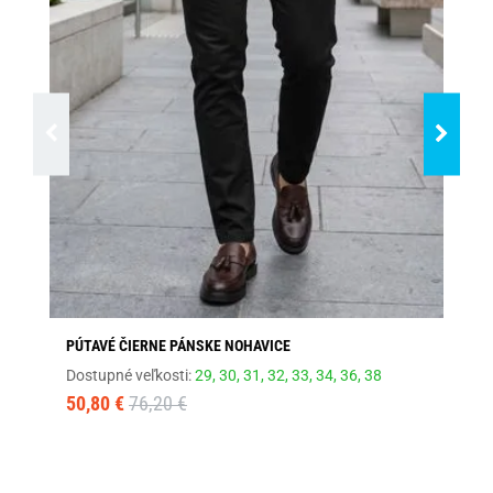
PÚTAVÉ ČIERNE PÁNSKE NOHAVICE
PÚ
Dostupné veľkosti:
29,
30,
31,
32,
33,
34,
36,
38
Dos
50,80 €
76,20 €
50