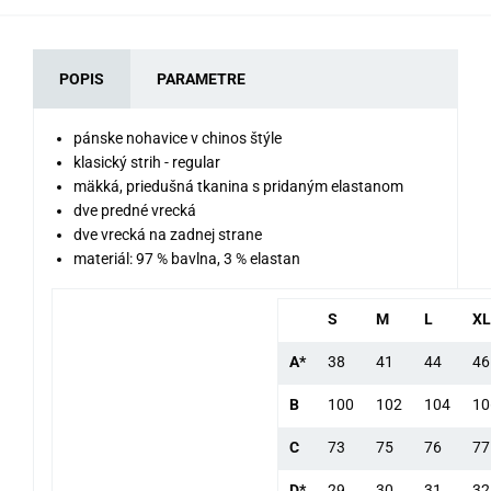
POPIS
PARAMETRE
pánske nohavice v chinos štýle
klasický strih - regular
mäkká, priedušná tkanina s pridaným elastanom
dve predné vrecká
dve vrecká na zadnej strane
materiál: 97 % bavlna, 3 % elastan
S
M
L
XL
A*
38
41
44
46
B
100
102
104
10
C
73
75
76
77
D*
29
30
31
32