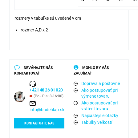
rozmery v tabuľke sú uvedené v cm
rozmer A,D x 2
NEVÁHAJTE NÁS
MOHLO BY VÁS
KONTAKTOVAŤ
ZAUJÍMAŤ
Doprava a poštovné
+421 48 26 01 020
Ako postupovať pri
výmene tovaru
(Po - Pia: 8-16:00)
Ako postupovať pri
vrátení tovaru
info@budchlap.sk
Najčastejšie otázky
Tabuľky veľkostí
KONTAKTUJTE NÁS