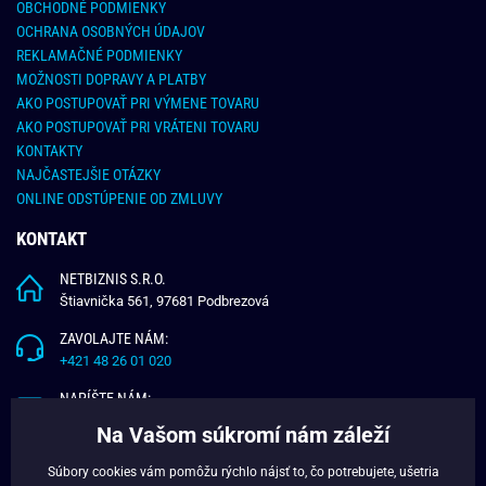
OBCHODNÉ PODMIENKY
OCHRANA OSOBNÝCH ÚDAJOV
REKLAMAČNÉ PODMIENKY
MOŽNOSTI DOPRAVY A PLATBY
AKO POSTUPOVAŤ PRI VÝMENE TOVARU
AKO POSTUPOVAŤ PRI VRÁTENI TOVARU
KONTAKTY
NAJČASTEJŠIE OTÁZKY
ONLINE ODSTÚPENIE OD ZMLUVY
KONTAKT
NETBIZNIS S.R.O.
Štiavnička 561, 97681 Podbrezová
ZAVOLAJTE NÁM:
+421 48 26 01 020
NAPÍŠTE NÁM:
info@budchlap.sk
Na Vašom súkromí nám záleží
UŽITOČNÉ INFORMÁCIE
Súbory cookies vám pomôžu rýchlo nájsť to, čo potrebujete, ušetria