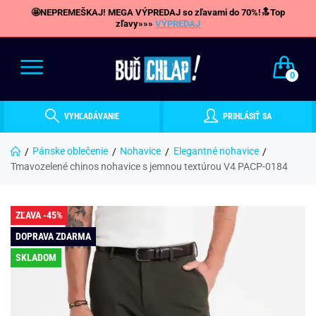
🤩NEPREMEŠKAJ! MEGA VÝPREDAJ so zľavami do 70%!🔝Top
zľavy»»»
VÝPREDAJ
0
VYHĽADÁVANIE
PRIHLÁSIŤ SA
Pánske oblečenie
Nohavice
Elegantné nohavice
Tmavozelené chinos nohavice s jemnou textúrou V4 PACP-0184
ZĽAVA -45%
DOPRAVA ZDARMA
SKLADOM