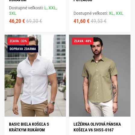
Dostupné veľkosti:
L,
XXL,
3XL
Dostupné veľkosti:
XL,
XXL
46,20 €
69,30 €
41,60 €
49,53 €
ZĽAVA -33%
ZĽAVA -48%
DOPRAVA ZDARMA
BASIC BIELA KOŠEĽA S
LEŽÉRNA OLIVOVÁ PÁNSKA
KRÁTKYM RUKÁVOM
KOŠEĽA V6 SHSS-0167