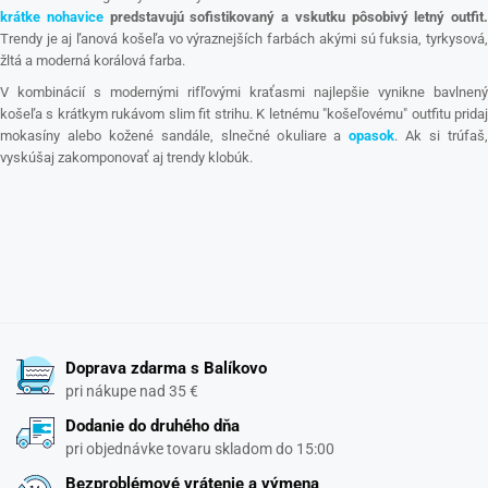
krátke nohavice
predstavujú sofistikovaný a vskutku pôsobivý letný outfit.
Trendy je aj ľanová košeľa vo výraznejších farbách akými sú fuksia, tyrkysová,
žltá a moderná korálová farba.
V kombinácií s modernými rifľovými kraťasmi najlepšie vynikne bavlnený
košeľa s krátkym rukávom slim fit strihu. K letnému "košeľovému" outfitu pridaj
mokasíny alebo kožené sandále, slnečné okuliare a
opasok
. Ak si trúfaš
vyskúšaj zakomponovať aj trendy klobúk.
Doprava zdarma s Balíkovo
pri nákupe nad 35 €
Dodanie do druhého dňa
pri objednávke tovaru skladom do 15:00
Bezproblémové vrátenie a výmena