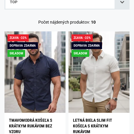
TOP
Počet nájdených produktov:
10
ZĽAVA -33%
ZĽAVA -33%
DOPRAVA ZDARMA
DOPRAVA ZDARMA
SKLADOM
SKLADOM
TMAVOMODRÁ KOŠEĽA S
LETNÁ BIELA SLIM FIT
KRÁTKYM RUKÁVOM BEZ
KOŠEĽA S KRÁTKYM
VZORU
RUKÁVOM