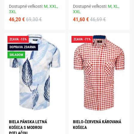
Dostupné veľkosti:
M,
XXL,
Dostupné veľkosti:
M,
XL,
3XL
XXL
46,20 €
69,30 €
41,60 €
46,69 €
ZĽAVA -15%
ZĽAVA -71%
DOPRAVA ZDARMA
SKLADOM
BIELA PÁNSKA LETNÁ
BIELO-ČERVENÁ KÁROVANÁ
KOŠEĽA S MODROU
KOŠEĽA
POTLAČOU