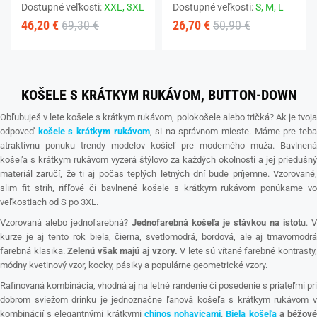
Dostupné veľkosti:
XXL,
3XL
Dostupné veľkosti:
S,
M,
L
46,20 €
69,30 €
26,70 €
50,90 €
KOŠELE S KRÁTKYM RUKÁVOM, BUTTON-DOWN
Obľubuješ v lete košele s krátkym rukávom, polokošele alebo tričká? Ak je tvoja
odpoveď
košele s krátkym rukávom
, si na správnom mieste. Máme pre teb
atraktívnu ponuku trendy modelov košieľ pre moderného muža. Bavlnená
košeľa s krátkym rukávom vyzerá štýlovo za každých okolností a jej priedušný
materiál zaručí, že ti aj počas teplých letných dní bude príjemne. Vzorované,
slim fit strih, rifľové či bavlnené košele s krátkym rukávom ponúkame vo
veľkostiach od S po 3XL.
Vzorovaná alebo jednofarebná?
Jednofarebná košeľa je stávkou na istot
u. V
kurze je aj tento rok biela, čierna, svetlomodrá, bordová, ale aj tmavomodrá
farebná klasika.
Zelenú však majú aj vzory.
V lete sú vítané farebné kontrasty
módny kvetinový vzor, kocky, pásiky a populárne geometrické vzory.
Rafinovaná kombinácia, vhodná aj na letné randenie či posedenie s priateľmi pri
dobrom sviežom drinku je jednoznačne ľanová košeľa s krátkym rukávom v
kombinácií s elegantnými krátkymi
chinos nohavicami
.
Biela košeľa
a béžov