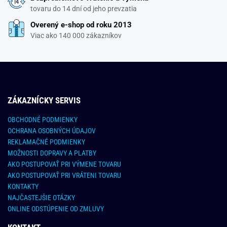
tovaru do 14 dní od jeho prevzatia
Overený e-shop od roku 2013
Viac ako 140 000 zákazníkov
ZÁKAZNÍCKY SERVIS
OBCHODNÉ PODMIENKY
OCHRANA OSOBNÝCH ÚDAJOV
REKLAMAČNÉ PODMIENKY
MOŽNOSTI DOPRAVY A PLATBY
AKO POSTUPOVAŤ PRI VÝMENE TOVARU
AKO POSTUPOVAŤ PRI VRÁTENI TOVARU
KONTAKTY
NAJČASTEJŠIE OTÁZKY
ONLINE ODSTÚPENIE OD ZMLUVY