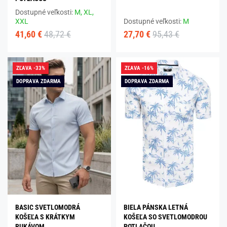
Dostupné veľkosti:
M,
XL,
XXL
Dostupné veľkosti:
M
41,60 €
48,72 €
27,70 €
95,43 €
ZĽAVA -33%
ZĽAVA -16%
DOPRAVA ZDARMA
DOPRAVA ZDARMA
BASIC SVETLOMODRÁ
BIELA PÁNSKA LETNÁ
KOŠEĽA S KRÁTKYM
KOŠEĽA SO SVETLOMODROU
RUKÁVOM
POTLAČOU