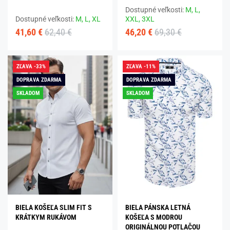
Dostupné veľkosti:
M,
L,
Dostupné veľkosti:
M,
L,
XL
XXL,
3XL
41,60 €
62,40 €
46,20 €
69,30 €
ZĽAVA -33%
ZĽAVA -11%
DOPRAVA ZDARMA
DOPRAVA ZDARMA
SKLADOM
SKLADOM
BIELA KOŠEĽA SLIM FIT S
BIELA PÁNSKA LETNÁ
KRÁTKYM RUKÁVOM
KOŠEĽA S MODROU
ORIGINÁLNOU POTLAČOU