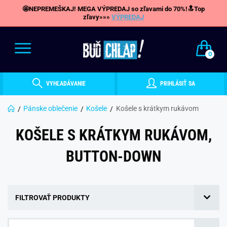
🤩NEPREMEŠKAJ! MEGA VÝPREDAJ so zľavami do 70%!🔝Top
zľavy»»»
VÝPREDAJ
0
VYHĽADÁVANIE
PRIHLÁSIŤ SA
Pánske oblečenie
Košele
Košele s krátkym rukávom
KOŠELE S KRÁTKYM RUKÁVOM,
BUTTON-DOWN
FILTROVAŤ PRODUKTY