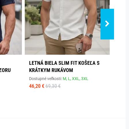
LETNÁ BIELA SLIM FIT KOŠEĽA S
BIELA
ZORU
KRÁTKYM RUKÁVOM
KRÁT
Dostupné veľkosti:
M,
L,
XXL,
3XL
Dostup
46,20 €
69,30 €
46,20