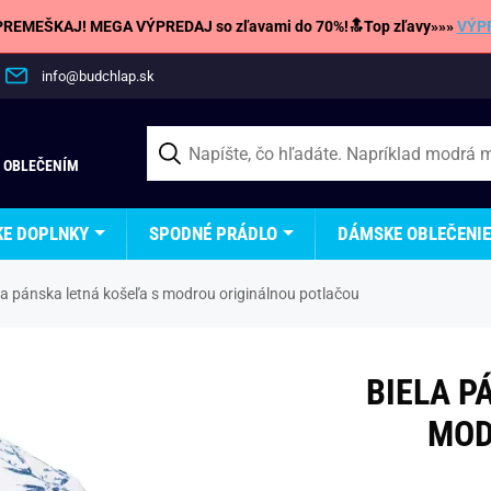
REMEŠKAJ! MEGA VÝPREDAJ so zľavami do 70%!🔝Top zľavy»»»
VÝP
info@budchlap.sk
 OBLEČENÍM
KE DOPLNKY
SPODNÉ PRÁDLO
DÁMSKE OBLEČENIE
la pánska letná košeľa s modrou originálnou potlačou
BIELA P
MOD