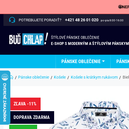
🤩NEP
+421 48 26 01 020
POTREBUJETE PORADIŤ?
po-pia 8:00-16:00
ŠTÝLOVÉ PÁNSKE OBLEČENIE
E-SHOP S MODERNÝM A ŠTÝLOVÝM PÁNSKYM
PÁNSKE OBLEČENIE
PÁNS
Pánske oblečenie
Košele
Košele s krátkym rukávom
Bie
ZĽAVA -11%
DOPRAVA ZDARMA