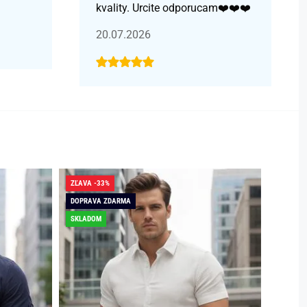
kvality. Urcite odporucam❤️❤️❤️
20.07.2026
ZĽAVA -33%
ZĽAVA -
DOPRAVA ZDARMA
DOPRAV
SKLADOM
SKLADO