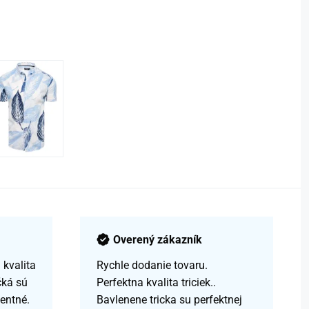
Overený zákazník
kvalita
Rychle dodanie tovaru.
čká sú
Perfektna kvalita triciek..
centné.
Bavlenene tricka su perfektnej