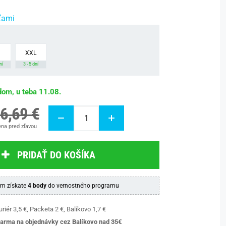
ťami
XXL
ní
3 - 5 dní
dom, u teba 11.08.
6,69 €
na pred zľavou
PRIDAŤ DO KOŠÍKA
m získate
4 body
do vernostného programu
riér 3,5 €, Packeta 2 €, Balíkovo 1,7 €
arma na objednávky cez Balíkovo nad 35€