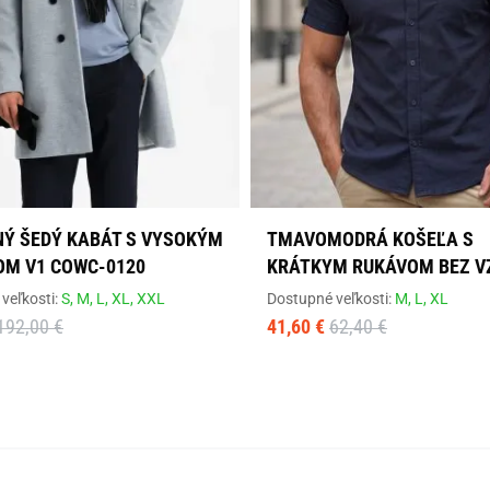
Ý ŠEDÝ KABÁT S VYSOKÝM
TMAVOMODRÁ KOŠEĽA S
OM V1 COWC-0120
KRÁTKYM RUKÁVOM BEZ V
veľkosti:
S,
M,
L,
XL,
XXL
Dostupné veľkosti:
M,
L,
XL
192,00 €
41,60 €
62,40 €