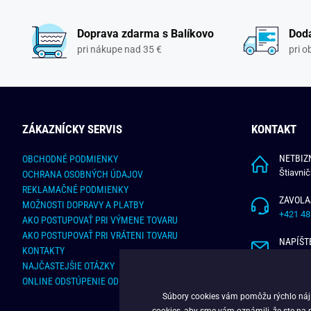
Doprava zdarma s Balíkovo
Doda
pri nákupe nad 35 €
pri 
ZÁKAZNÍCKY SERVIS
KONTAKT
NETBIZN
OBCHODNÉ PODMIENKY
Štiavni
OCHRANA OSOBNÝCH ÚDAJOV
REKLAMAČNÉ PODMIENKY
ZAVOLA
MOŽNOSTI DOPRAVY A PLATBY
+421 48
AKO POSTUPOVAŤ PRI VÝMENE TOVARU
AKO POSTUPOVAŤ PRI VRÁTENI TOVARU
NAPÍŠT
KONTAKTY
info@bu
NAJČASTEJŠIE OTÁZKY
ONLINE ODSTÚPENIE OD ZMLUVY
Súbory cookies vám pomôžu rýchlo nájsť
cookies
, aby sme vám oznámili, že ste na 