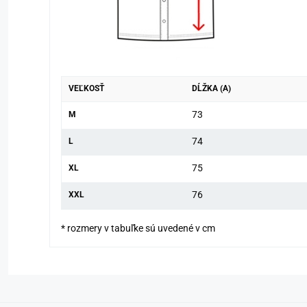
VEĽKOSŤ
DĹŽKA (A)
73
M
74
L
75
XL
76
XXL
* rozmery v tabuľke sú uvedené v cm