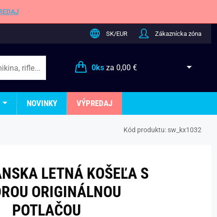
REDAJ
SK/EUR
Zákaznícka zóna
0
ks
za
0,00 €
NOVINKY
VÝPREDAJ
Kód produktu:
sw_kx1032
ÁNSKA LETNÁ KOŠEĽA S
ROU ORIGINÁLNOU
POTLAČOU