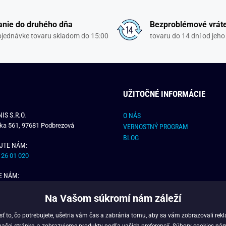
nie do druhého dňa
Bezproblémové vrát
objednávke tovaru skladom do 15:00
tovaru do 14 dní od jeho
UŽITOČNÉ INFORMÁCIE
IS S.R.O.
O NÁS
čka 561, 97681 Podbrezová
VERNOSTNÝ PROGRAM
BLOG
JTE NÁM:
 26 01 020
E NÁM:
dchlap.sk
Na Vašom súkromí nám záleží
 to, čo potrebujete, ušetria vám čas a zabránia tomu, aby sa vám zobrazovali rek
našej stránke, a zobrazujeme produkty podľa vašich preferencií. Súbory cookies ná