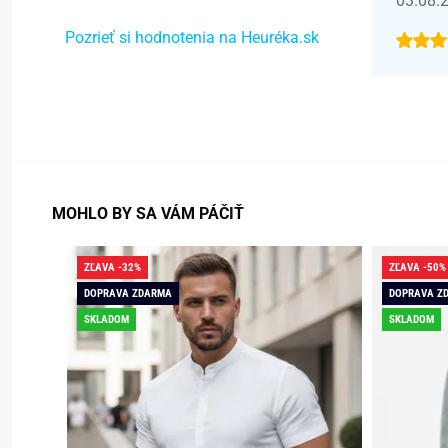
03.08.
Pozrieť si hodnotenia na Heuréka.sk
MOHLO BY SA VÁM PÁČIŤ
ZĽAVA -32%
ZĽAVA -50%
DOPRAVA ZDARMA
DOPRAVA Z
SKLADOM
SKLADOM