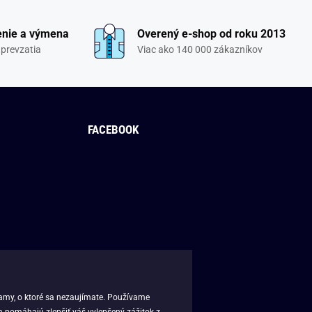
enie a výmena
Overený e-shop od roku 2013
 prevzatia
Viac ako 140 000 zákazníkov
FACEBOOK
lamy, o ktoré sa nezaujímate. Používame
m pomáhajú zlepšiť váš vylepšený zážitok z