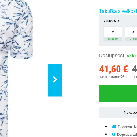
Tabuľka s veľkos
VEĽKOSŤ:
M
XL
skladom
3 - 5 d
Dostupnosť
:
skla
41,60 €
4
cena vrátane DPH
ce
Nákupo
Doprava: Ku
Doprava zd