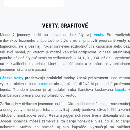
VESTY, GRAFITOVÉ
Moderný jesenný outfit sa nezaobíde bez štýlovej
vesty.
Pre všetkýc
milovníkov ležérneho a športového štýlu sme si pripravili
prešívané vesty 
kapucňou, ale aj bez nej
. Pokiaľ sa nevieš rozhodnúť či s kapucňou alebo bez
tak zvoľ model, pri ktorom je možné kapucňu odzipsovať. V našej atraktívnej
ponuke nájdeš štýlové vesty vo veľkostiach S, M, L, XL, XXL až 3XL. Vyrobené
sú z kvalitného materiálu, ktorý ti zaručí teplo a komfort aj v chladnom
jesennom či zimnom počasí.
Pánske vesty
predstavujú praktický módny kúsok pri vrstvení.
Pod vesto
vynikne nielen mikina a
sveter,
ale aj kožená, rifľová či prechodná prešívaná
bunda. Trendom jesene je aj naďalej hrubá flanelová kockovaná
košeľa
kombinácií s prešívanou jednofarebnou vestou.
Zažiar aj ty v štýlovom jesennom outfite. Okrem klasickej čiernej, tmavomodrej
a šedej vesty sme si pre teba pripravili aj trendy bordovú, olivovú, žltú a veľmi
obľúbenú maskáčovú vestu.
Vesta a jogger nohavice tvoria dokonalú súhru
Jogger nohavice môžeš zameniť aj za
cargo nohavice
. Vieš, čo sú to carg
nohavice? Možno ich poznáš aj ako kapsáče. Vyznačujú sa väčšími