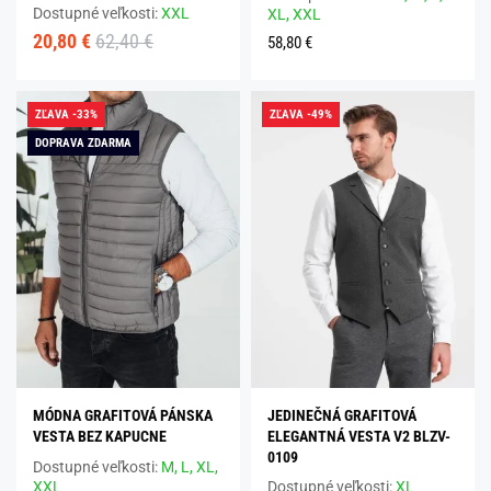
Dostupné veľkosti:
XXL
XL,
XXL
20,80 €
62,40 €
58,80 €
ZĽAVA -33%
ZĽAVA -49%
DOPRAVA ZDARMA
MÓDNA GRAFITOVÁ PÁNSKA
JEDINEČNÁ GRAFITOVÁ
VESTA BEZ KAPUCNE
ELEGANTNÁ VESTA V2 BLZV-
0109
Dostupné veľkosti:
M,
L,
XL,
XXL
Dostupné veľkosti:
XL