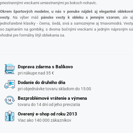
priestrannými vreckami umiestnenými po bokoch nohavíc.
Okrem športových modelov, u nás v ponuke nájdeš aj elegantné oblekové
vesty.
Na výber máš
pánske vesty k obleku s jemným vzorom
, ale aj
jednofarebné klasiky - čierna, šedá, sivá a samozrejme aj tmavomodrá. Vesty
so zapínaním na gombíky, s dvoma bočnými vreckami a jedným náprsným sú
vhodné pre formálny štýl obliekania sa.
Doprava zdarma s Balíkovo
pri nákupe nad 35 €
Dodanie do druhého dňa
pri objednávke tovaru skladom do 15:00
Bezproblémové vrátenie a výmena
tovaru do 14 dní od jeho prevzatia
Overený e-shop od roku 2013
Viac ako 140 000 zákazníkov