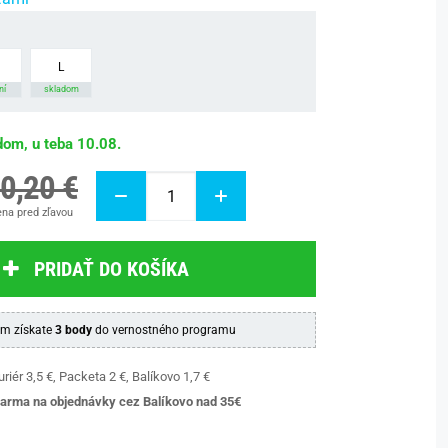
L
ní
skladom
dom, u teba 10.08.
0,20 €
na pred zľavou
PRIDAŤ DO KOŠÍKA
m získate
3 body
do vernostného programu
riér 3,5 €, Packeta 2 €, Balíkovo 1,7 €
arma na objednávky cez Balíkovo nad 35€