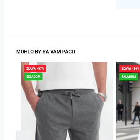
MOHLO BY SA VÁM PÁČIŤ
ZĽAVA -57%
ZĽAVA -36%
SKLADOM
SKLADOM