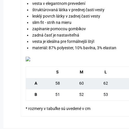
vesta v elegantnom prevedení
štruktúrovaná látka v prednej časti vesty
lesklý povrch látky v zadnej časti vesty
slim fit - strih na mieru
zapínanie pomocou gombíkov
zadná časť je nastaviteľná
vesta je ideálna pre formálnejší štýl
materiál: 87% polyester, 10% bavlna, 3% elastan
S
M
L
A
58
60
62
B
51
52
53
* rozmery v tabuľke sú uvedené v cm