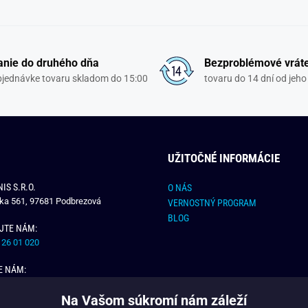
nie do druhého dňa
Bezproblémové vrát
objednávke tovaru skladom do 15:00
tovaru do 14 dní od jeho
UŽITOČNÉ INFORMÁCIE
IS S.R.O.
O NÁS
čka 561, 97681 Podbrezová
VERNOSTNÝ PROGRAM
BLOG
JTE NÁM:
 26 01 020
E NÁM:
dchlap.sk
Na Vašom súkromí nám záleží