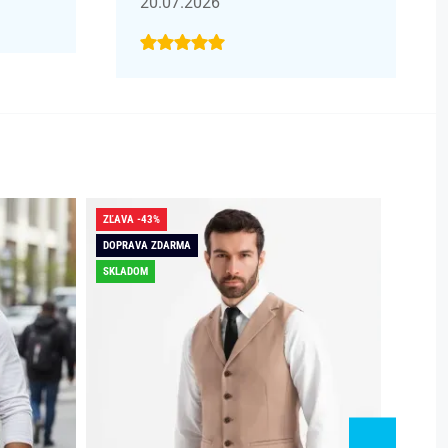
20.07.2026
ZĽAVA -43%
ZĽAVA -
DOPRAVA ZDARMA
SKLADO
SKLADOM