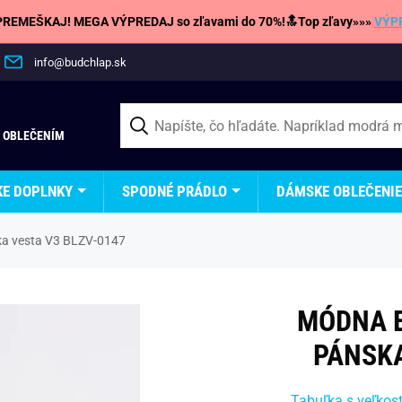
REMEŠKAJ! MEGA VÝPREDAJ so zľavami do 70%!🔝Top zľavy»»»
VÝP
info@budchlap.sk
 OBLEČENÍM
KE DOPLNKY
SPODNÉ PRÁDLO
DÁMSKE OBLEČENIE
ka vesta V3 BLZV-0147
MÓDNA 
PÁNSKA
Tabuľka s veľkos