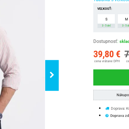
VEĽKOSŤ:
S
M
3 - 5 dní
3 - 5 d
Dostupnosť
:
skla
39,80 €
7
cena vrátane DPH
ce
Nákupo
Doprava: Ku
Doprava zd