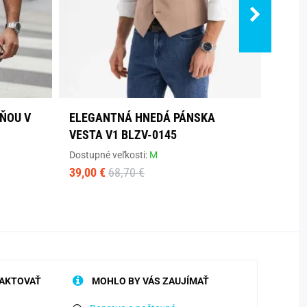
ŇOU V
ELEGANTNÁ HNEDÁ PÁNSKA
ČIER
VESTA V1 BLZV-0145
KAPU
Dostupné veľkosti:
M
Dostup
39,00 €
68,70 €
32,30
AKTOVAŤ
MOHLO BY VÁS ZAUJÍMAŤ