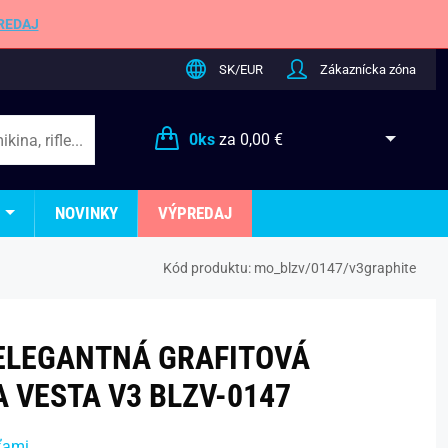
REDAJ
SK/EUR
Zákaznícka zóna
0
ks
za
0,00 €
NOVINKY
VÝPREDAJ
Kód produktu:
mo_blzv/0147/v3graphite
ELEGANTNÁ GRAFITOVÁ
 VESTA V3 BLZV-0147
ťami