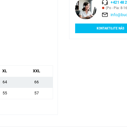
+421 48 2
(Po - Pia: 8-1
info@bud
KONTAKTUJTE NÁS
XL
XXL
64
66
55
57