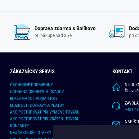
Doprava zdarma s Balíkovo
Doda
pri nákupe nad 35 €
pri 
ZÁKAZNÍCKY SERVIS
KONTAKT
NETBIZN
OBCHODNÉ PODMIENKY
Štiavni
OCHRANA OSOBNÝCH ÚDAJOV
REKLAMAČNÉ PODMIENKY
ZAVOLA
MOŽNOSTI DOPRAVY A PLATBY
+421 48
AKO POSTUPOVAŤ PRI VÝMENE TOVARU
AKO POSTUPOVAŤ PRI VRÁTENI TOVARU
NAPÍŠT
KONTAKTY
info@bu
NAJČASTEJŠIE OTÁZKY