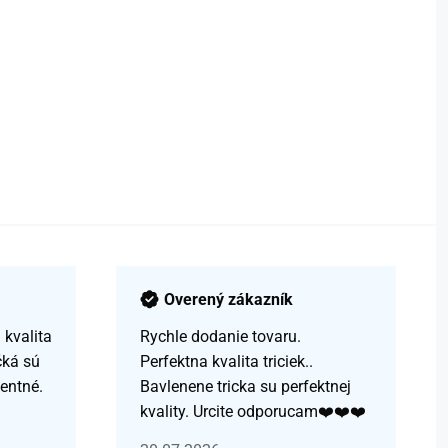
Overený zákazník
kvalita
Rychle dodanie tovaru.
čká sú
Perfektna kvalita triciek..
centné.
Bavlenene tricka su perfektnej
kvality. Urcite odporucam❤️❤️❤️