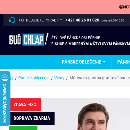
🤩NEP
+421 48 26 01 020
POTREBUJETE PORADIŤ?
po-pia 8:00-16:00
ŠTÝLOVÉ PÁNSKE OBLEČENIE
E-SHOP S MODERNÝM A ŠTÝLOVÝM PÁNSKYM
PÁNSKE OBLEČENIE
PÁNS
Pánske oblečenie
Vesty
Módna elegantná grafitová páns
ZĽAVA -43%
DOPRAVA ZDARMA