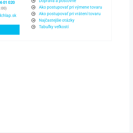
Doprava a poštovné
6 01 020
Ako postupovať pri výmene tovaru
6:00)
Ako postupovať pri vrátení tovaru
chlap.sk
Najčastejšie otázky
Tabuľky veľkostí