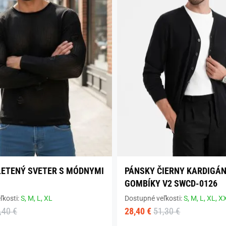
LETENÝ SVETER S MÓDNYMI
PÁNSKY ČIERNY KARDIGÁN
GOMBÍKY V2 SWCD-0126
ľkosti:
S,
M,
L,
XL
Dostupné veľkosti:
S,
M,
L,
XL,
X
,40 €
28,40 €
51,30 €