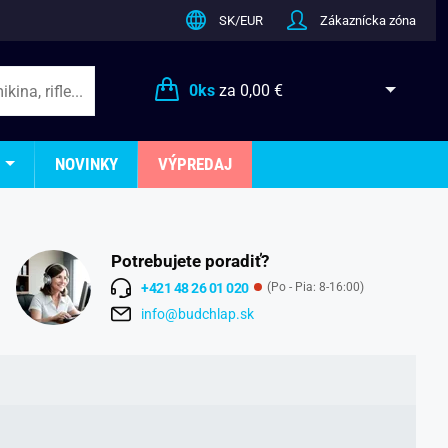
SK/EUR
Zákaznícka zóna
0
ks
za
0,00 €
NOVINKY
VÝPREDAJ
Potrebujete poradiť?
+421 48 26 01 020
(Po - Pia: 8-16:00)
info@budchlap.sk