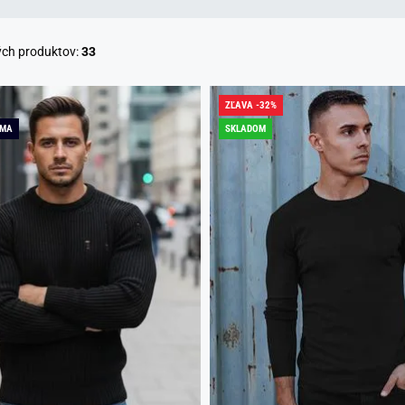
ých produktov:
33
ZĽAVA -32%
RMA
SKLADOM