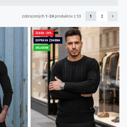
zobrazených
1-24
produktov z 33
1
2
ZĽAVA -34%
DOPRAVA ZDARMA
SKLADOM