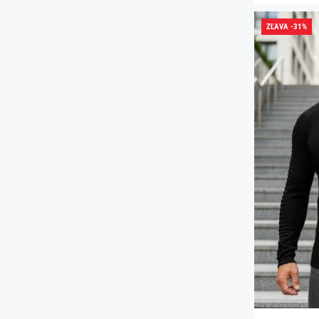
ZĽAVA -31%