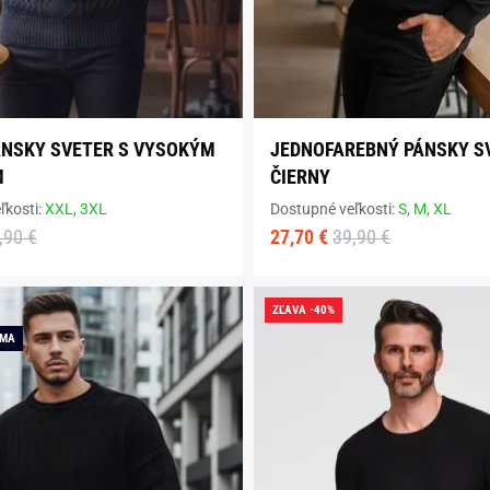
NSKY SVETER S VYSOKÝM
JEDNOFAREBNÝ PÁNSKY S
M
ČIERNY
ľkosti:
XXL,
3XL
Dostupné veľkosti:
S,
M,
XL
,90 €
27,70 €
39,90 €
ZĽAVA -40%
RMA