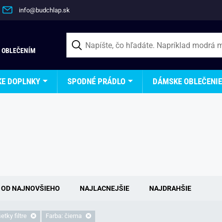
info@budchlap.sk
 OBLEČENÍM
KE DOPLNKY
SPODNÉ PRÁDLO
DÁMSKE OBLEČENIE
OD NAJNOVŠIEHO
NAJLACNEJŠIE
NAJDRAHŠIE
tky filtre
Farba: čierna