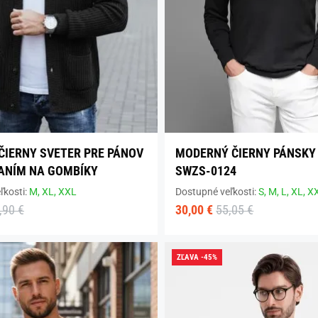
ČIERNY SVETER PRE PÁNOV
MODERNÝ ČIERNY PÁNSKY
ANÍM NA GOMBÍKY
SWZS-0124
ľkosti:
M,
XL,
XXL
Dostupné veľkosti:
S,
M,
L,
XL,
X
,90 €
30,00 €
55,05 €
ZĽAVA -45%