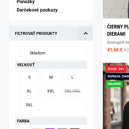
Ponožky 
Darčekové poukazy 
ČIERNY P
DIERAMI
FILTROVAŤ PRODUKTY
Dostupné ve
41,60 €
50
Skladom
VEĽKOSŤ
ZĽAVA -34%
DOPRAVA ZDA
S
M
L
SKLADOM
XL
XXL
2XL/3XL
3XL
FARBA