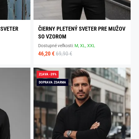
 SVETER
ČIERNY PLETENÝ SVETER PRE MUŽOV
SO VZOROM
Dostupné veľkosti:
M,
XL,
XXL
46,20 €
69,90 €
ZĽAVA -39%
DOPRAVA ZDARMA