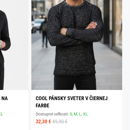
 NA
COOL PÁNSKY SVETER V ČIERNEJ
FARBE
XL
Dostupné veľkosti:
S,
M,
L,
XL
32,30 €
49,90 €