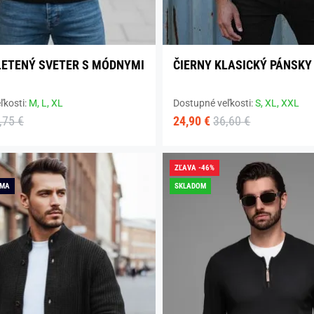
LETENÝ SVETER S MÓDNYMI
ČIERNY KLASICKÝ PÁNSKY
ľkosti:
M,
L,
XL
Dostupné veľkosti:
S,
XL,
XXL
,75 €
24,90 €
36,60 €
ZĽAVA -46%
RMA
SKLADOM