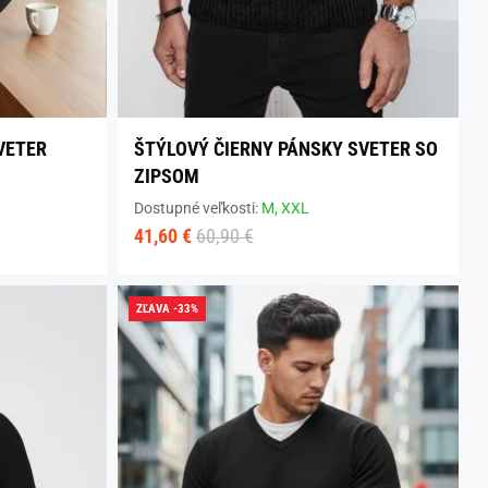
VETER
ŠTÝLOVÝ ČIERNY PÁNSKY SVETER SO
ZIPSOM
Dostupné veľkosti:
M,
XXL
41,60 €
60,90 €
ZĽAVA -33%