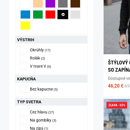
VÝSTRIH
Okrúhly
(17)
Rolák
(2)
ŠTÝLOVÝ 
V tvare V
(6)
SO ZAPÍN
Dostupné ve
KAPUCŇA
46,20 €
69
Bez kapucne
(5)
TYP SVETRA
ZĽAVA -32%
Cez hlavu
(27)
Na gombíky
(3)
Na zips
(1)