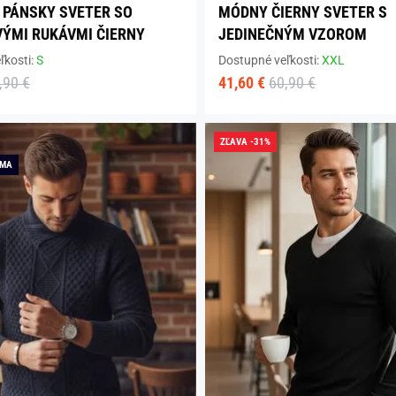
PÁNSKY SVETER SO
MÓDNY ČIERNY SVETER S
ÝMI RUKÁVMI ČIERNY
JEDINEČNÝM VZOROM
ľkosti:
S
Dostupné veľkosti:
XXL
,90 €
41,60 €
60,90 €
ZĽAVA -31%
RMA