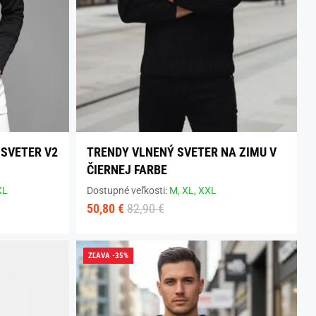
 SVETER V2
TRENDY VLNENÝ SVETER NA ZIMU V
ČIERNEJ FARBE
XL
Dostupné veľkosti:
M,
XL,
XXL
50,80 €
82,90 €
ZĽAVA -35%