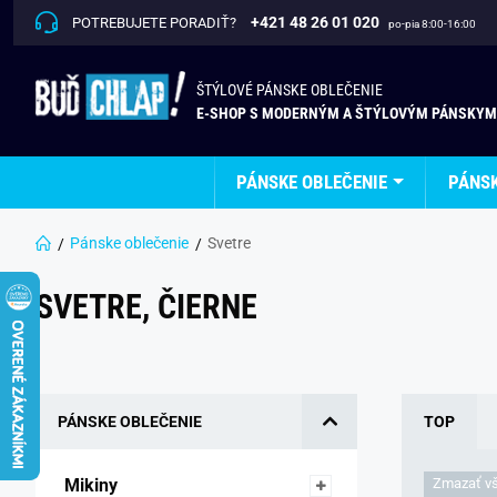
+421 48 26 01 020
POTREBUJETE PORADIŤ?
po-pia 8:00-16:00
ŠTÝLOVÉ PÁNSKE OBLEČENIE
E-SHOP S MODERNÝM A ŠTÝLOVÝM PÁNSKYM
PÁNSKE OBLEČENIE
PÁNS
Pánske oblečenie
Svetre
SVETRE, ČIERNE
PÁNSKE OBLEČENIE
TOP
Mikiny 
Zmazať vše