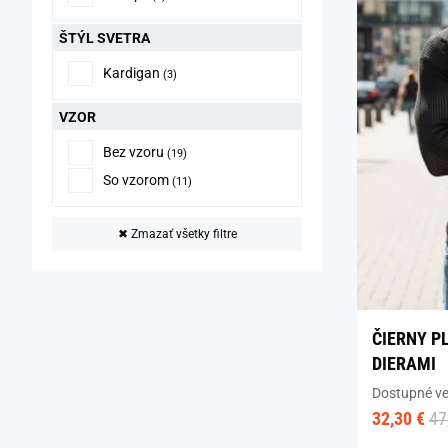
ŠTÝL SVETRA
Kardigan
(3)
VZOR
Bez vzoru
(19)
So vzorom
(11)
✖
Zmazať všetky filtre
ČIERNY P
DIERAMI
Dostupné ve
32,30 €
47