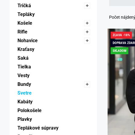
Tričká 
Tepláky 
Počet nájden
Košele 
Rifle 
ZĽAVA -18%
Nohavice 
DOPRAVA ZDA
Kraťasy 
SKLADOM
Saká 
Tielka 
Vesty 
Bundy 
Svetre 
Kabáty 
Polokošele 
Plavky 
Teplákové súpravy 