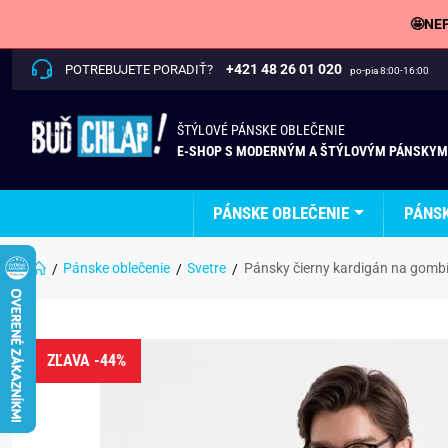
🤩NEP
+421 48 26 01 020
POTREBUJETE PORADIŤ?
po-pia 8:00-16:00
ŠTÝLOVÉ PÁNSKE OBLEČENIE
E-SHOP S MODERNÝM A ŠTÝLOVÝM PÁNSKYM
PÁNSKE OBLEČENIE
PÁNS
Pánske oblečenie
Svetre
Pánsky čierny kardigán na gom
ZĽAVA -44%