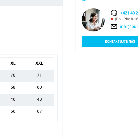
+421 48 2
(Po - Pia: 8-1
info@bud
KONTAKTUJTE NÁS
XL
XXL
70
71
58
60
46
48
66
67