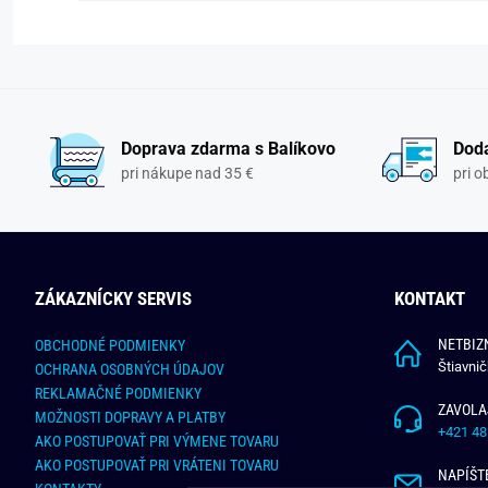
Doprava zdarma s Balíkovo
Doda
pri nákupe nad 35 €
pri 
ZÁKAZNÍCKY SERVIS
KONTAKT
NETBIZN
OBCHODNÉ PODMIENKY
Štiavni
OCHRANA OSOBNÝCH ÚDAJOV
REKLAMAČNÉ PODMIENKY
ZAVOLA
MOŽNOSTI DOPRAVY A PLATBY
+421 48
AKO POSTUPOVAŤ PRI VÝMENE TOVARU
AKO POSTUPOVAŤ PRI VRÁTENI TOVARU
NAPÍŠT