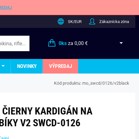
REDAJ
SK/EUR
Zákaznícka zóna
0
ks
za
0,00 €
NOVINKY
VÝPREDAJ
Kód produktu:
mo_swcd/0126/v2black
 ČIERNY KARDIGÁN NA
ÍKY V2 SWCD-0126
ťami