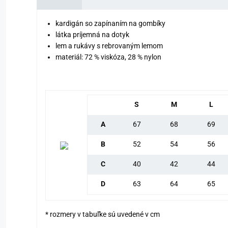
kardigán so zapínaním na gombíky
látka príjemná na dotyk
lem a rukávy s rebrovaným lemom
materiál: 72 % viskóza, 28 % nylon
S
M
L
A
67
68
69
B
52
54
56
C
40
42
44
D
63
64
65
* rozmery v tabuľke sú uvedené v cm