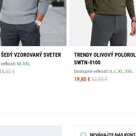
 ŠEDÝ VZOROVANÝ SVETER
TRENDY OLIVOVÝ POLOROL
SWTN-0100
veľkosti:
M,
XXL
48,45 €
Dostupné veľkosti:
S,
L,
XL,
XXL
19,80 €
32,50 €
NEVÁHAJTE NÁS KONT