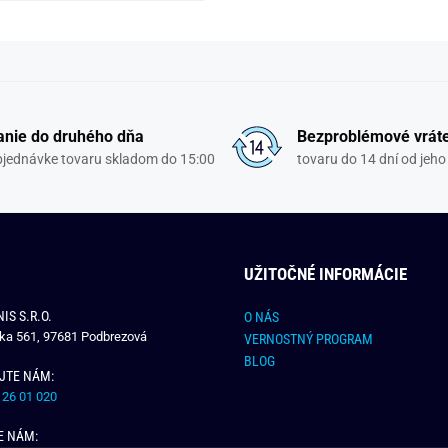
nie do druhého dňa
Bezproblémové vrát
objednávke tovaru skladom do 15:00
tovaru do 14 dní od jeho
UŽITOČNÉ INFORMÁCIE
IS S.R.O.
O NÁS
čka 561, 97681 Podbrezová
VERNOSTNÝ PROGRAM
BLOG
JTE NÁM:
 26 01 020
E NÁM: