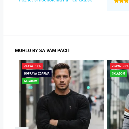
MOHLO BY SA VÁM PÁČIŤ
ZĽAVA -18%
ZĽAVA -33%
DOPRAVA ZDARMA
SKLADOM
SKLADOM