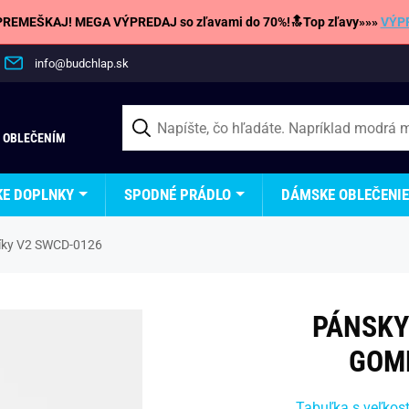
REMEŠKAJ! MEGA VÝPREDAJ so zľavami do 70%!🔝Top zľavy»»»
VÝP
info@budchlap.sk
 OBLEČENÍM
KE DOPLNKY
SPODNÉ PRÁDLO
DÁMSKE OBLEČENIE
bíky V2 SWCD-0126
PÁNSKY
GOMB
Tabuľka s veľkos