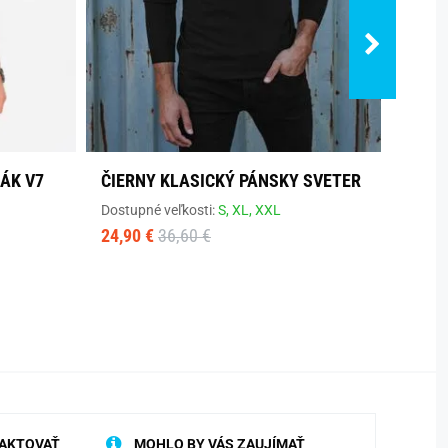
ÁK V7
ČIERNY KLASICKÝ PÁNSKY SVETER
KLAS
S OK
Dostupné veľkosti:
S,
XL,
XXL
SWBS
24,90 €
36,60 €
Dostup
25,40
AKTOVAŤ
MOHLO BY VÁS ZAUJÍMAŤ