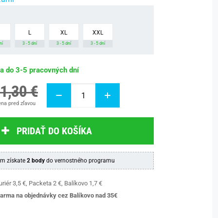
L
XL
XXL
ní
3 - 5 dní
3 - 5 dní
3 - 5 dní
ba do 3-5 pracovných dní
1,30 €
na pred zľavou
PRIDAŤ DO KOŠÍKA
m získate
2 body
do vernostného programu
riér 3,5 €, Packeta 2 €, Balíkovo 1,7 €
arma na objednávky cez Balíkovo nad 35€