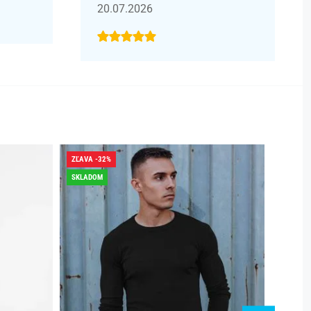
20.07.2026
ZĽAVA -32%
ZĽAVA -
SKLADOM
SKLADO