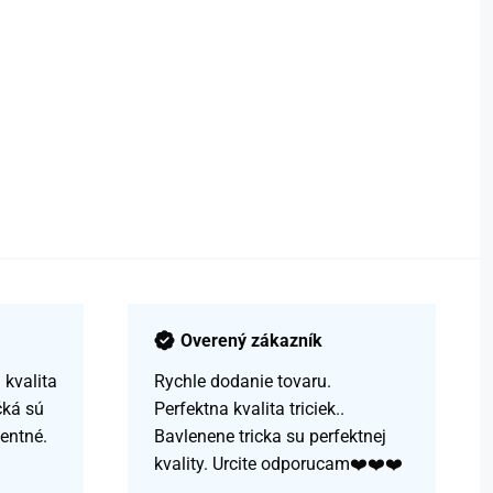
Overený zákazník
kvalita
Rychle dodanie tovaru.
čká sú
Perfektna kvalita triciek..
centné.
Bavlenene tricka su perfektnej
kvality. Urcite odporucam❤️❤️❤️