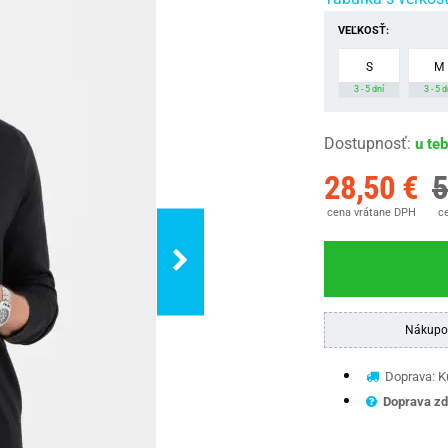
VEĽKOSŤ:
S
M
3 - 5 dní
3 - 5 d
Dostupnosť
:
u te
28,50 €
5
cena vrátane DPH
ce
Nákupo
Doprava: Ku
Doprava zd