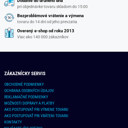
Dodanie do druhého dňa
pri objednávke tovaru skladom do 15:00
Bezproblémové vrátenie a výmena
tovaru do 14 dní od jeho prevzatia
Overený e-shop od roku 2013
Viac ako 140 000 zákazníkov
ZÁKAZNÍCKY SERVIS
OBCHODNÉ PODMIENKY
OCHRANA OSOBNÝCH ÚDAJOV
REKLAMAČNÉ PODMIENKY
MOŽNOSTI DOPRAVY A PLATBY
AKO POSTUPOVAŤ PRI VÝMENE TOVARU
AKO POSTUPOVAŤ PRI VRÁTENI TOVARU
KONTAKTY