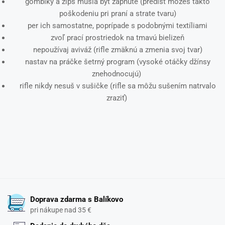
gombíky a zips musia byť zapnuté (predísť môžeš takto
poškodeniu pri praní a strate tvaru)
per ich samostatne, poprípade s podobnými textíliami
zvoľ prací prostriedok na tmavú bielizeň
nepoužívaj aviváž (rifle zmäknú a zmenia svoj tvar)
nastav na práčke šetrný program (vysoké otáčky džínsy
znehodnocujú)
rifle nikdy nesuš v sušičke (rifle sa môžu sušením natrvalo
zraziť)
Doprava zdarma s Balíkovo
pri nákupe nad 35 €