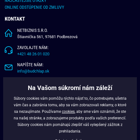
NAJČASTEJŠIE OTÁZKY
ONLINE ODSTÚPENIE OD ZMLUVY
KONTAKT
NETBIZNIS S.R.O.
Štiavnička 561, 97681 Podbrezová
ZAVOLAJTE NÁM:
+421 48 26 01 020
NAPÍŠTE NÁM:
info@budchlap.sk
UŽITOČNÉ INFORMÁCIE
Na Vašom súkromí nám záleží
O NÁS
Súbory cookies vám pomôžu rýchlo nájsť to, čo potrebujete, ušetria
VERNOSTNÝ PROGRAM
vám čas a zabránia tomu, aby sa vám zobrazovali reklamy, o ktoré
BLOG
sa nezaujímate. Používame
cookies
, aby sme vám oznámili, že ste
na našej stránke, a zobrazujeme produkty podľa vašich preferencií.
FACEBOOK
Súbory cookies nám pomáhajú zlepšiť váš vylepšený zážitok z
prehliadania.