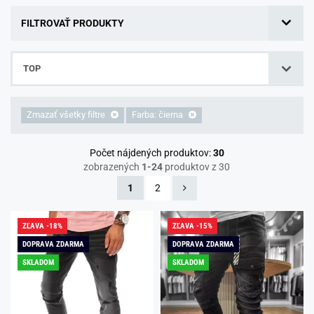
FILTROVAŤ PRODUKTY
TOP
Zmazať všetky filtre
Farba: čierna
Počet nájdených produktov:
30
zobrazených
1-24
produktov z 30
1
2
ZĽAVA -18%
ZĽAVA -15%
DOPRAVA ZDARMA
DOPRAVA ZDARMA
SKLADOM
SKLADOM