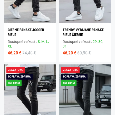
ČIERNE PÁNSKE JOGGER
TRENDY VYBÍJANÉ PÁNSKE
RIFLE
RIFLE ČIERNE
Dostupné veľkosti:
S,
M,
L,
Dostupné veľkosti:
29,
30,
XL
31
46,20 €
74,40 €
46,20 €
60,90 €
ZĽAVA -32%
ZĽAVA -38%
DOPRAVA ZDARMA
DOPRAVA ZDARMA
SKLADOM
SKLADOM