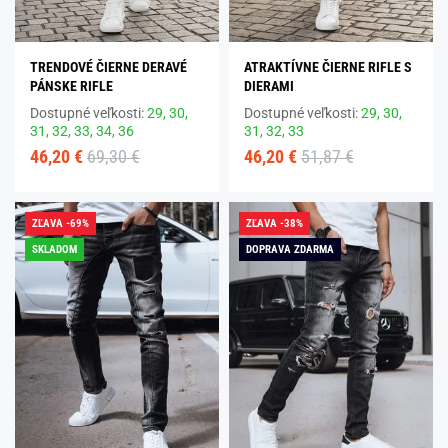
TRENDOVÉ ČIERNE DERAVÉ
ATRAKTÍVNE ČIERNE RIFLE S
PÁNSKE RIFLE
DIERAMI
Dostupné veľkosti:
29,
30,
Dostupné veľkosti:
29,
30,
31,
32,
33,
34,
36
31,
32,
33
46,20 €
69,30 €
46,20 €
51,87 €
ZĽAVA -69%
ZĽAVA -38%
SKLADOM
DOPRAVA ZDARMA