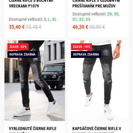
ČIERNE RIFLE S BOČNÝMI
ČIERNE RIFLE S OZDOBNÝM
VRECKAMI P1079
PREŠÍVANÍM PRE MUŽOV
Dostupné veľkosti:
29,
30,
Dostupné veľkosti:
S,
L,
XL
31,
32,
33
35,40 €
75,48 €
46,20 €
60,90 €
ZĽAVA -32%
ZĽAVA -18%
DOPRAVA ZDARMA
DOPRAVA ZDARMA
VYBLEDNUTÉ ČIERNE RIFLE
KAPSÁČOVÉ ČIERNE RIFLE V