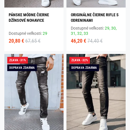
PÁNSKE MÓDNE ČIERNE
ORIGINÁLNE ČIERNE RIFLE S
DŽÍNSOVÉ NOHAVICE
ODRENINAMI
Dostupné veľkosti:
29,
30,
Dostupné veľkosti:
29
31,
32,
33
20,80 €
67,65 €
46,20 €
74,40 €
ZĽAVA -31%
ZĽAVA -32%
DOPRAVA ZDARMA
DOPRAVA ZDARMA