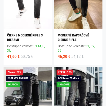
ČIERNE MODERNÉ RIFLE S
MODERNÉ KAPSÁČOVÉ
DIERAMI
ČIERNE RIFLE
Dostupné veľkosti:
S,
M,
L,
Dostupné veľkosti:
31,
32,
XL
33
41,60 €
50,75 €
46,20 €
54,12 €
ZĽAVA -28%
ZĽAVA -32%
DOPRAVA ZDARMA
DOPRAVA ZDARMA
SKLADOM
SKLADOM