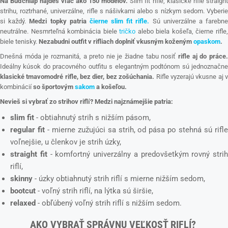
Na Buďchlap nájdeš viac ako 150 modelov.
Slim fit rifle, klasické rifle straight
strihu, roztrhané, univerzálne, rifle s nášivkami alebo s nízkym sedom. Vyberie
si každý.
Medzi topky patria
čierne slim fit rifle.
Sú univerzálne a farebn
neutrálne. Nesmrteľná kombinácia biele
tričko
alebo biela košeľa, čierne rifle
biele tenisky.
Nezabudni outfit v rifliach doplniť vkusným koženým
opaskom
.
Dnešná móda je rozmanitá, a preto nie je žiadne tabu nosiť
rifle aj do práce
Ideálny kúsok do pracovného outfitu s elegantným podtónom sú jednoznačne
klasické tmavomodré rifle, bez dier, bez zošúchania.
Rifle vyzerajú vkusne aj 
kombinácií
so športovým
sakom
a košeľou.
Nevieš si vybrať zo strihov riflí? Medzi najznámejšie patria:
slim fit
- obtiahnutý strih s nižším pásom,
regular fit
- mierne zužujúci sa strih, od pása po stehná sú rifl
voľnejšie, u členkov je strih úzky,
straight fit
- komfortný univerzálny a predovšetkým rovný strih
riflí,
skinny
- úzky obtiahnutý strih riflí s mierne nižším sedom,
bootcut
- voľný strih riflí, na lýtka sú širšie,
relaxed
- obľúbený voľný strih riflí s nižším sedom.
AKO VYBRAŤ SPRÁVNU VEĽKOSŤ RIFLÍ?