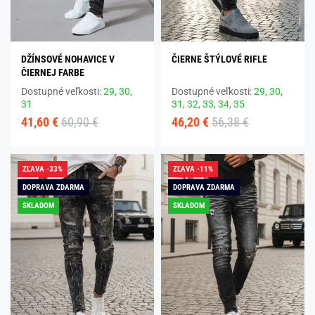
DŽÍNSOVÉ NOHAVICE V
ČIERNE ŠTÝLOVÉ RIFLE
ČIERNEJ FARBE
Dostupné veľkosti:
29,
30,
Dostupné veľkosti:
29,
30,
31
31,
32,
33,
34,
35
41,60 €
60,90 €
46,20 €
56,38 €
ZĽAVA -33%
ZĽAVA -11%
DOPRAVA ZDARMA
DOPRAVA ZDARMA
SKLADOM
SKLADOM