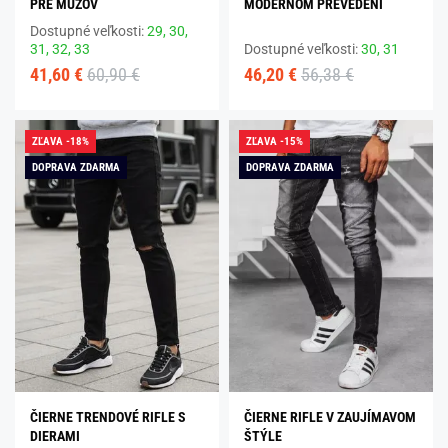
PRE MUŽOV
MODERNOM PREVEDENÍ
Dostupné veľkosti:
29,
30,
31,
32,
33
Dostupné veľkosti:
30,
31
41,60 €
60,90 €
46,20 €
56,38 €
ZĽAVA -18%
ZĽAVA -15%
DOPRAVA ZDARMA
DOPRAVA ZDARMA
ČIERNE TRENDOVÉ RIFLE S
ČIERNE RIFLE V ZAUJÍMAVOM
DIERAMI
ŠTÝLE