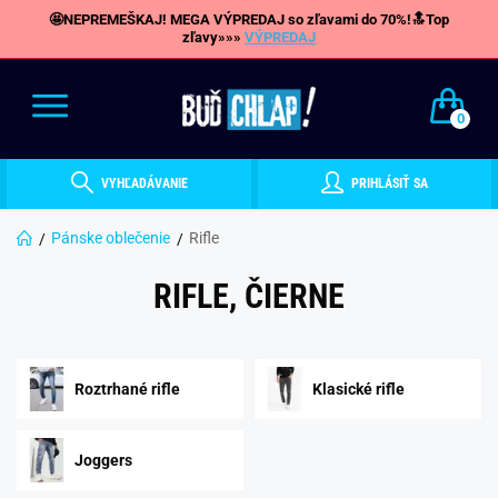
🤩NEPREMEŠKAJ! MEGA VÝPREDAJ so zľavami do 70%!🔝Top
zľavy»»»
VÝPREDAJ
0
VYHĽADÁVANIE
PRIHLÁSIŤ SA
Pánske oblečenie
Rifle
RIFLE, ČIERNE
Roztrhané rifle
Klasické rifle
Joggers