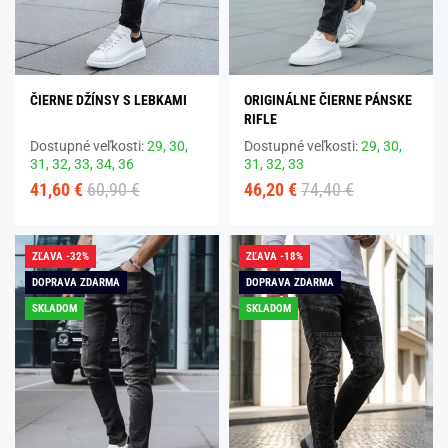
ČIERNE DŽÍNSY S LEBKAMI
ORIGINÁLNE ČIERNE PÁNSKE
RIFLE
Dostupné veľkosti:
29,
30,
Dostupné veľkosti:
29,
30,
31,
32,
33,
34,
36
31,
32,
33
41,60 €
60,90 €
46,20 €
74,40 €
ZĽAVA -32%
ZĽAVA -18%
DOPRAVA ZDARMA
DOPRAVA ZDARMA
SKLADOM
SKLADOM