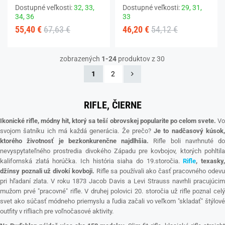
Dostupné veľkosti:
32,
33,
Dostupné veľkosti:
29,
31,
34,
36
33
55,40 €
67,63 €
46,20 €
54,12 €
zobrazených
1-24
produktov z 30
1
2
RIFLE, ČIERNE
Ikonické rifle, módny hit, ktorý sa teší obrovskej popularite po celom svete.
V
svojom šatníku ich má každá generácia. Že prečo?
Je to nadčasový kúsok
ktorého životnosť je bezkonkurenčne najdlhšia.
Rifle boli navrhnuté do
nevyspytateľného prostredia divokého Západu pre kovbojov, ktorých pohltila
kalifornská zlatá horúčka. Ich história siaha do 19.storočia.
Rifle
, texasky
džínsy poznali už divokí kovboji.
Rifle sa používali ako časť pracovného odev
pri hľadaní zlata. V roku 1873 Jacob Davis a Levi Strauss navrhli pracujúcim
mužom prvé "pracovné" rifle. V druhej polovici 20. storočia už rifle poznal celý
svet ako súčasť módneho priemyslu a ľudia začali vo veľkom "skladať" štýlové
outfity v rifliach pre voľnočasové aktivity.