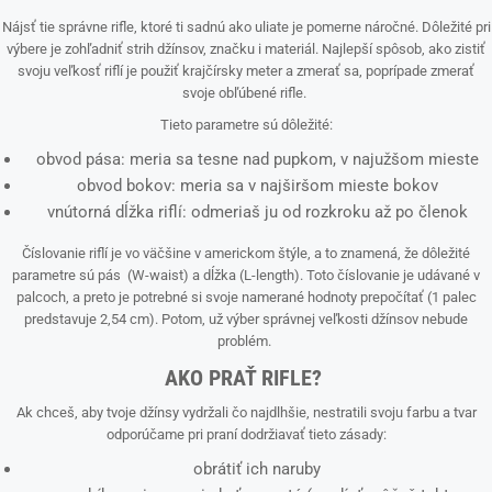
Nájsť tie správne rifle, ktoré ti sadnú ako uliate je pomerne náročné. Dôležité pri
výbere je zohľadniť strih džínsov, značku i materiál. Najlepší spôsob, ako zistiť
svoju veľkosť riflí je použiť krajčírsky meter a zmerať sa, poprípade zmerať
svoje obľúbené rifle.
Tieto parametre sú dôležité:
obvod pása: meria sa tesne nad pupkom, v najužšom mieste
obvod bokov: meria sa v najširšom mieste bokov
vnútorná dĺžka riflí: odmeriaš ju od rozkroku až po členok
Číslovanie riflí je vo väčšine v americkom štýle, a to znamená, že dôležité
parametre sú pás (W-waist) a dĺžka (L-length). Toto číslovanie je udávané v
palcoch, a preto je potrebné si svoje namerané hodnoty prepočítať (1 palec
predstavuje 2,54 cm). Potom, už výber správnej veľkosti džínsov nebude
problém.
AKO PRAŤ RIFLE?
Ak chceš, aby tvoje džínsy vydržali čo najdlhšie, nestratili svoju farbu a tvar
odporúčame pri praní dodržiavať tieto zásady:
obrátiť ich naruby