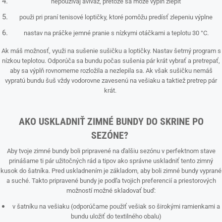
nepoužívaj aviváž, pretože sa môže výplň zlepiť
použi pri praní tenisové loptičky, ktoré pomôžu predísť zlepeniu výplne
nastav na práčke jemné pranie s nízkymi otáčkami a teplotu 30 °C.
Ak máš možnosť, využi na sušenie sušičku a loptičky. Nastav šetrný program s
nízkou teplotou. Odporúča sa bundu počas sušenia pár krát vybrať a pretrepať,
aby sa výplň rovnomerne rozložila a nezlepila sa. Ak však sušičku nemáš
vypratú bundu šuš vždy vodorovne zavesenú na vešiaku a taktiež pretrep pár
krát.
AKO USKLADNIŤ ZIMNÉ BUNDY DO SKRINE PO
SEZÓNE?
Aby tvoje zimné bundy boli pripravené na ďalšiu sezónu v perfektnom stave
prinášame ti pár užitočných rád a tipov ako správne uskladniť tento zimný
kusok do šatníka. Pred uskladnením je základom, aby boli zimné bundy vyprané
a suché. Takto pripravené bundy je podľa tvojich preferencií a priestorových
možností možné skladovať buď:
v šatníku na vešiaku (odporúčame použiť vešiak so širokými ramienkami a
bundu uložiť do textilného obalu)