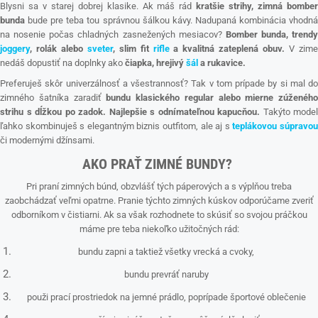
Blysni sa v starej dobrej klasike. Ak máš rád
kratšie strihy, zimná bomber
bunda
bude pre teba tou správnou šálkou kávy. Nadupaná kombinácia vhodná
na nosenie počas chladných zasnežených mesiacov?
Bomber bunda, trendy
joggery
, rolák alebo
sveter
, slim fit
rifle
a kvalitná zateplená obuv.
V zim
nedáš dopustiť na doplnky ako
čiapka, hrejivý
šál
a rukavice.
Preferuješ skôr univerzálnosť a všestrannosť? Tak v tom prípade by si mal do
zimného šatníka zaradiť
bundu klasického regular alebo mierne zúženého
strihu s dĺžkou po zadok.
Najlepšie s odnímateľnou kapucňou.
Takýto model
ľahko skombinuješ s elegantným biznis outfitom, ale aj s
teplákovou súpravo
či modernými džínsami.
AKO PRAŤ ZIMNÉ BUNDY?
Pri praní zimných búnd, obzvlášť tých páperových a s výplňou treba
zaobchádzať veľmi opatrne. Pranie týchto zimných kúskov odporúčame zveriť
odborníkom v čistiarni. Ak sa však rozhodnete to skúsiť so svojou práčkou
máme pre teba niekoľko užitočných rád:
bundu zapni a taktiež všetky vrecká a cvoky,
bundu prevráť naruby
použi prací prostriedok na jemné prádlo, poprípade športové oblečenie