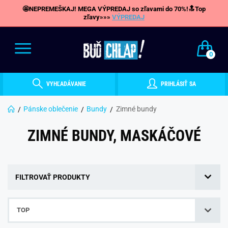
🤩NEPREMEŠKAJ! MEGA VÝPREDAJ so zľavami do 70%!🔝Top
zľavy»»»
VÝPREDAJ
0
VYHĽADÁVANIE
PRIHLÁSIŤ SA
Pánske oblečenie
Bundy
Zimné bundy
ZIMNÉ BUNDY, MASKÁČOVÉ
FILTROVAŤ PRODUKTY
TOP