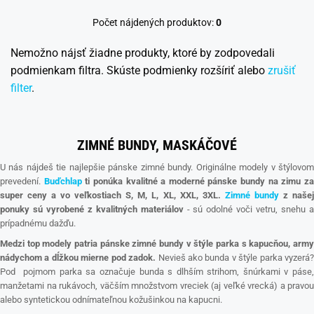
Počet nájdených produktov:
0
Nemožno nájsť žiadne produkty, ktoré by zodpovedali
podmienkam filtra. Skúste podmienky rozšíriť alebo
zrušiť
filter
.
ZIMNÉ BUNDY, MASKÁČOVÉ
U nás nájdeš tie najlepšie pánske zimné bundy. Originálne modely v štýlovom
prevedení.
Buďchlap
ti ponúka kvalitné a moderné pánske bundy na zimu z
super ceny a vo veľkostiach S, M, L, XL, XXL, 3XL.
Zimné bundy
z naše
ponuky sú vyrobené z kvalitných materiálov
- sú odolné voči vetru, snehu 
prípadnému dažďu.
Medzi top modely patria pánske zimné bundy v štýle parka s kapucňou, army
nádychom a dĺžkou mierne pod zadok.
Nevieš ako bunda v štýle parka vyzerá
Pod pojmom parka sa označuje bunda s dlhším strihom, šnúrkami v páse,
manžetami na rukávoch, väčším množstvom vreciek (aj veľké vrecká) a pravou
alebo syntetickou odnímateľnou kožušinkou na kapucni.