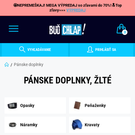
🤩NEPREMEŠKAJ! MEGA VÝPREDAJ so zľavami do 70%!🔝Top
zľavy»»»
VÝPREDAJ
0
VYHĽADÁVANIE
PRIHLÁSIŤ SA
Pánske doplnky
PÁNSKE DOPLNKY, ŽLTÉ
Opasky
Peňaženky
Náramky
Kravaty