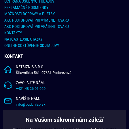
OCHRANA OSOBNÝCH ÚDAJOV
REKLAMAČNÉ PODMIENKY
MOŽNOSTI DOPRAVY A PLATBY
AKO POSTUPOVAŤ PRI VÝMENE TOVARU
AKO POSTUPOVAŤ PRI VRÁTENI TOVARU
KONTAKTY
NAJČASTEJŠIE OTÁZKY
ONLINE ODSTÚPENIE OD ZMLUVY
KONTAKT
NETBIZNIS S.R.O.
Štiavnička 561, 97681 Podbrezová
ZAVOLAJTE NÁM:
+421 48 26 01 020
NAPÍŠTE NÁM:
info@budchlap.sk
UŽITOČNÉ INFORMÁCIE
Na Vašom súkromí nám záleží
O NÁS