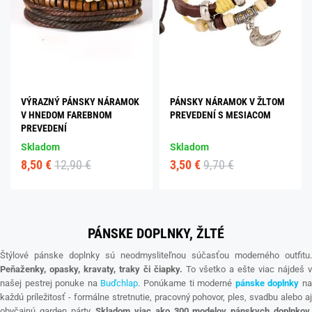
VÝRAZNÝ PÁNSKY NÁRAMOK
PÁNSKY NÁRAMOK V ŽLTOM
V HNEDOM FAREBNOM
PREVEDENÍ S MESIACOM
PREVEDENÍ
Skladom
Skladom
8,50 €
12,90 €
3,50 €
9,70 €
PÁNSKE DOPLNKY, ŽLTÉ
Štýlové pánske doplnky sú neodmysliteľnou súčasťou moderného outfitu.
Peňaženky, opasky, kravaty, traky či čiapky.
To všetko a ešte viac nájdeš v
našej pestrej ponuke na
Buďchlap
. Ponúkame ti moderné
pánske doplnky
n
každú príležitosť - formálne stretnutie, pracovný pohovor, ples, svadbu alebo aj
obyčajnú garden párty.
Skladom viac ako 300 modelov pánskych doplnkov