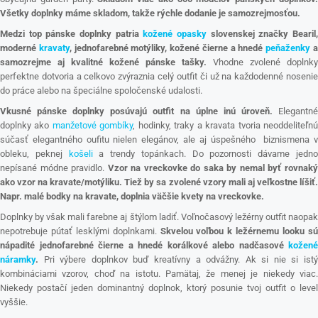
Všetky doplnky máme skladom, takže rýchle dodanie je samozrejmosťou.
Medzi top pánske doplnky patria
kožené opasky
slovenskej značky Bearil
moderné
kravaty
, jednofarebné motýliky, kožené čierne a hnedé
peňaženky
samozrejme aj kvalitné kožené pánske tašky.
Vhodne zvolené doplnky
perfektne dotvoria a celkovo zvýraznia celý outfit či už na každodenné nosenie
do práce alebo na špeciálne spoločenské udalosti.
Vkusné pánske doplnky posúvajú outfit na úplne inú úroveň.
Elegantn
doplnky ako
manžetové gombíky
, hodinky, traky a kravata tvoria neoddeliteľn
súčasť elegantného oufitu nielen elegánov, ale aj úspešného biznismena v
obleku, peknej
košeli
a trendy topánkach. Do pozornosti dávame jedn
nepísané módne pravidlo.
Vzor na vreckovke do saka by nemal byť rovnak
ako vzor na kravate/motýliku. Tiež by sa zvolené vzory mali aj veľkostne líšiť.
Napr. malé bodky na kravate, doplnia väčšie kvety na vreckovke.
Doplnky by však mali farebne aj štýlom ladiť. Voľnočasový ležérny outfit naopak
nepotrebuje pútať lesklými doplnkami.
Skvelou voľbou k ležérnemu looku s
nápadité jednofarebné čierne a hnedé korálkové alebo nadčasové
kožené
náramky
.
Pri výbere doplnkov buď kreatívny a odvážny. Ak si nie si ist
kombináciami vzorov, choď na istotu. Pamätaj, že menej je niekedy viac.
Niekedy postačí jeden dominantný doplnok, ktorý posunie tvoj outfit o level
vyššie.