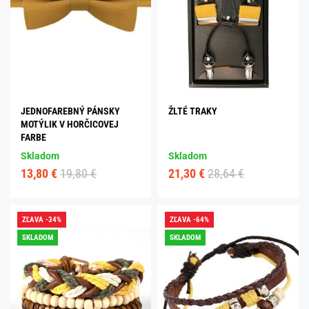
JEDNOFAREBNÝ PÁNSKY
ŽLTÉ TRAKY
MOTÝLIK V HORČICOVEJ
FARBE
Skladom
Skladom
13,80 €
19,80 €
21,30 €
28,64 €
ZĽAVA -34%
ZĽAVA -64%
SKLADOM
SKLADOM