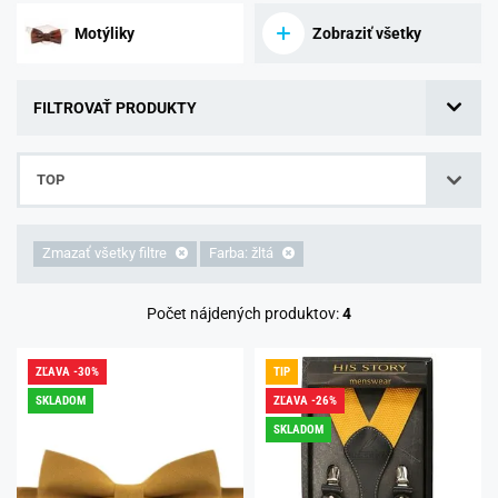
Motýliky
Zobraziť všetky
FILTROVAŤ PRODUKTY
TOP
Zmazať všetky filtre
Farba: žltá
Počet nájdených produktov:
4
ZĽAVA -30%
TIP
SKLADOM
ZĽAVA -26%
SKLADOM