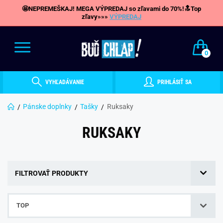
🤩NEPREMEŠKAJ! MEGA VÝPREDAJ so zľavami do 70%!🔝Top
zľavy»»»
VÝPREDAJ
0
VYHĽADÁVANIE
PRIHLÁSIŤ SA
Pánske doplnky
Tašky
Ruksaky
RUKSAKY
FILTROVAŤ PRODUKTY
TOP