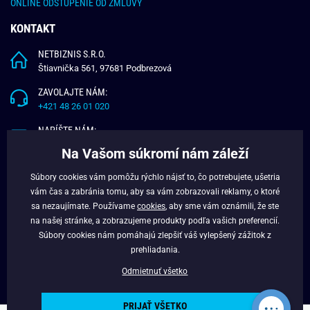
ONLINE ODSTÚPENIE OD ZMLUVY
KONTAKT
NETBIZNIS S.R.O.
Štiavnička 561, 97681 Podbrezová
ZAVOLAJTE NÁM:
+421 48 26 01 020
NAPÍŠTE NÁM:
info@budchlap.sk
Na Vašom súkromí nám záleží
UŽITOČNÉ INFORMÁCIE
Súbory cookies vám pomôžu rýchlo nájsť to, čo potrebujete, ušetria
vám čas a zabránia tomu, aby sa vám zobrazovali reklamy, o ktoré
O NÁS
sa nezaujímate. Používame
cookies
, aby sme vám oznámili, že ste
VERNOSTNÝ PROGRAM
na našej stránke, a zobrazujeme produkty podľa vašich preferencií.
BLOG
Súbory cookies nám pomáhajú zlepšiť váš vylepšený zážitok z
FACEBOOK
prehliadania.
Odmietnuť všetko
PRIJAŤ VŠETKO