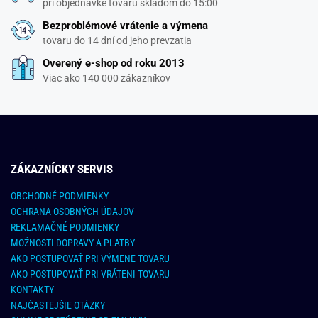
pri objednávke tovaru skladom do 15:00
Bezproblémové vrátenie a výmena
tovaru do 14 dní od jeho prevzatia
Overený e-shop od roku 2013
Viac ako 140 000 zákazníkov
ZÁKAZNÍCKY SERVIS
OBCHODNÉ PODMIENKY
OCHRANA OSOBNÝCH ÚDAJOV
REKLAMAČNÉ PODMIENKY
MOŽNOSTI DOPRAVY A PLATBY
AKO POSTUPOVAŤ PRI VÝMENE TOVARU
AKO POSTUPOVAŤ PRI VRÁTENI TOVARU
KONTAKTY
NAJČASTEJŠIE OTÁZKY