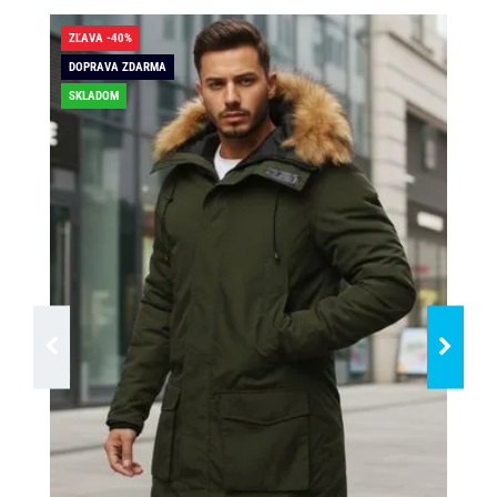
ZĽAVA -40%
ZĽA
DOPRAVA ZDARMA
DO
SKLADOM
SK