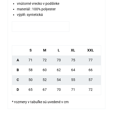
vnútorné vrecko v podšívke
materiál : 100% polyester
výplň: syntetická
S
M
L
XL
XXL
A
71
72
73
75
77
B
58
60
62
64
66
C
50
52
54
55
57
D
65
67
70
71
72
* rozmery v tabuľke sú uvedené v cm