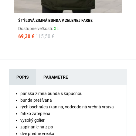
ŠTÝLOVÁ ZIMNÁ BUNDA V ZELENEJ FARBE
HR
Dostupné veľkosti:
XL
Dos
69,30 €
115,50 €
11
POPIS
PARAMETRE
pánska zimná bunda s kapucňou
bunda prešívaná
rýchloschnúca tkanina, vodeodolná vrchná vrstva
ľahko zateplená
vysoký golier
zapínanie na zips
dve predné vrecká