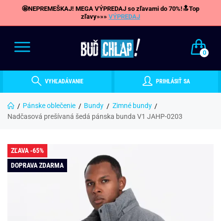
🤩NEPREMEŠKAJ! MEGA VÝPREDAJ so zľavami do 70%!🔝Top
zľavy»»»
VÝPREDAJ
0
VYHĽADÁVANIE
PRIHLÁSIŤ SA
Pánske oblečenie
Bundy
Zimné bundy
Nadčasová prešívaná šedá pánska bunda V1 JAHP-0203
ZĽAVA -65%
DOPRAVA ZDARMA