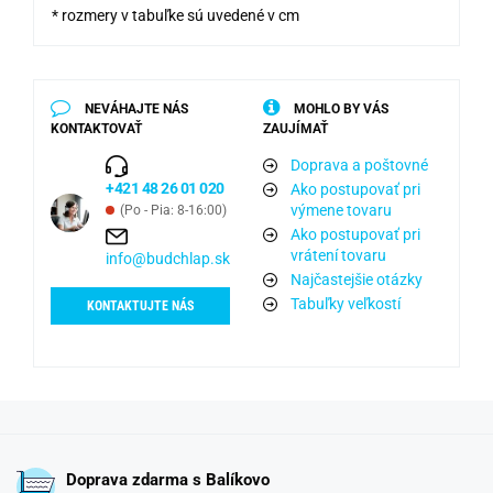
* rozmery v tabuľke sú uvedené v cm
NEVÁHAJTE NÁS
MOHLO BY VÁS
KONTAKTOVAŤ
ZAUJÍMAŤ
Doprava a poštovné
+421 48 26 01 020
Ako postupovať pri
výmene tovaru
(Po - Pia: 8-16:00)
Ako postupovať pri
vrátení tovaru
info@budchlap.sk
Najčastejšie otázky
Tabuľky veľkostí
KONTAKTUJTE NÁS
Doprava zdarma s Balíkovo