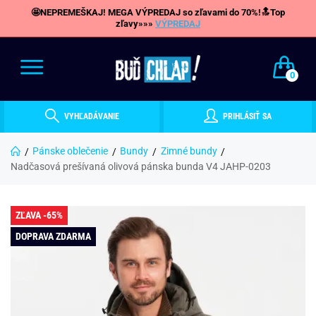
🤩NEPREMEŠKAJ! MEGA VÝPREDAJ so zľavami do 70%!🔝Top
zľavy»»»
VÝPREDAJ
0
VYHĽADÁVANIE
PRIHLÁSIŤ SA
Pánske oblečenie
Bundy
Zimné bundy
Nadčasová prešívaná olivová pánska bunda V4 JAHP-0203
ZĽAVA -65%
DOPRAVA ZDARMA