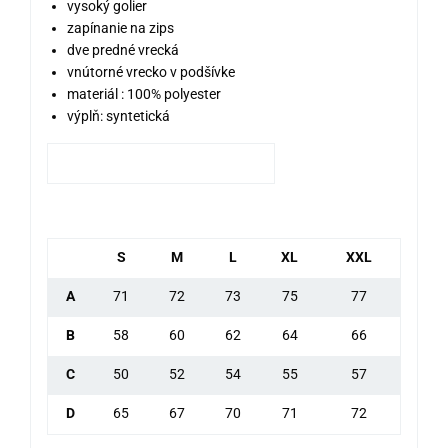
vysoký golier
zapínanie na zips
dve predné vrecká
vnútorné vrecko v podšívke
materiál : 100% polyester
výplň: syntetická
S
M
L
XL
XXL
A
71
72
73
75
77
B
58
60
62
64
66
C
50
52
54
55
57
D
65
67
70
71
72