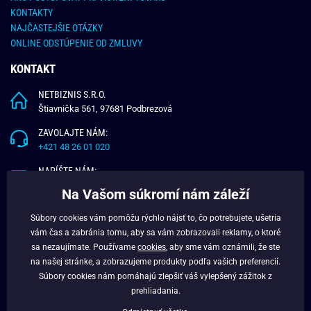
KONTAKTY
NAJČASTEJŠIE OTÁZKY
ONLINE ODSTÚPENIE OD ZMLUVY
KONTAKT
NETBIZNIS S.R.O.
Štiavnička 561, 97681 Podbrezová
ZAVOLAJTE NÁM:
+421 48 26 01 020
NAPÍŠTE NÁM:
info@budchlap.sk
Na Vašom súkromí nám záleží
UŽITOČNÉ INFORMÁCIE
Súbory cookies vám pomôžu rýchlo nájsť to, čo potrebujete, ušetria
vám čas a zabránia tomu, aby sa vám zobrazovali reklamy, o ktoré
O NÁS
sa nezaujímate. Používame
cookies
, aby sme vám oznámili, že ste
VERNOSTNÝ PROGRAM
na našej stránke, a zobrazujeme produkty podľa vašich preferencií.
BLOG
Súbory cookies nám pomáhajú zlepšiť váš vylepšený zážitok z
FACEBOOK
prehliadania.