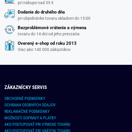
pri nákupe nad 35 €
Dodanie do druhého dňa
pri objednávke tovaru skladom do 15:00
Bezproblémové vrátenie a výmena
tovaru do 14 dní od jeho prevzatia
Overený e-shop od roku 2013
Viac ako 140 000 zákazníkov
ZÁKAZNÍCKY SERVIS
OBCHODNÉ PODMIENKY
OCHRANA OSOBNÝCH ÚDAJOV
REKLAMAČNÉ PODMIENKY
MOŽNOSTI DOPRAVY A PLATBY
AKO POSTUPOVAŤ PRI VÝMENE TOVARU
AKO POSTUPOVAŤ PRI VRÁTENI TOVARU