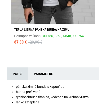
TEPLÁ ČIERNA PÁNSKA BUNDA NA ZIMU
TE
Dostupné veľkosti:
3XL/56,
L/50,
M/48,
XXL/54
Dos
87,80 €
129,90 €
69
POPIS
PARAMETRE
pánska zimná bunda s kapucňou
bunda prešívaná
rýchloschnúca tkanina, vodeodolná vrchná vrstva
ľahko zateplená