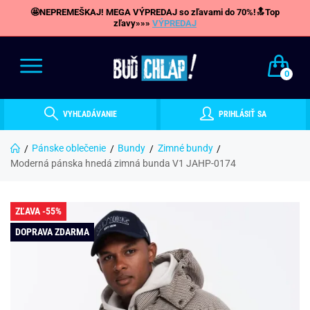
🤩NEPREMEŠKAJ! MEGA VÝPREDAJ so zľavami do 70%!🔝Top
zľavy»»»
VÝPREDAJ
0
VYHĽADÁVANIE
PRIHLÁSIŤ SA
Pánske oblečenie
Bundy
Zimné bundy
Moderná pánska hnedá zimná bunda V1 JAHP-0174
ZĽAVA -55%
DOPRAVA ZDARMA