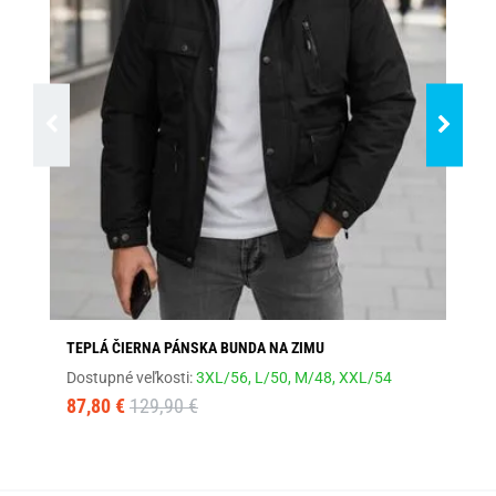
TEPLÁ ČIERNA PÁNSKA BUNDA NA ZIMU
TE
Dostupné veľkosti:
3XL/56,
L/50,
M/48,
XXL/54
Dos
87,80 €
129,90 €
69