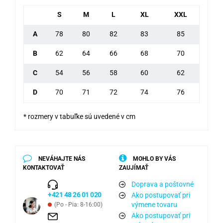
S
M
L
XL
XXL
A
78
80
82
83
85
B
62
64
66
68
70
C
54
56
58
60
62
D
70
71
72
74
76
* rozmery v tabuľke sú uvedené v cm
NEVÁHAJTE NÁS
MOHLO BY VÁS
KONTAKTOVAŤ
ZAUJÍMAŤ
Doprava a poštovné
+421 48 26 01 020
Ako postupovať pri
výmene tovaru
(Po - Pia: 8-16:00)
Ako postupovať pri