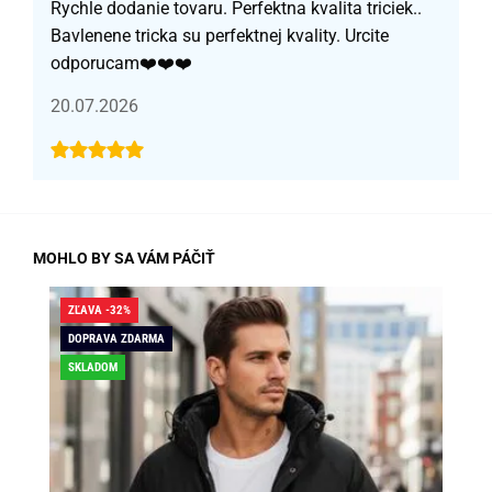
Rychle dodanie tovaru. Perfektna kvalita triciek..
Bavlenene tricka su perfektnej kvality. Urcite
odporucam❤️❤️❤️
20.07.2026
MOHLO BY SA VÁM PÁČIŤ
ZĽAVA -32%
ZĽA
DOPRAVA ZDARMA
DO
SKLADOM
SK