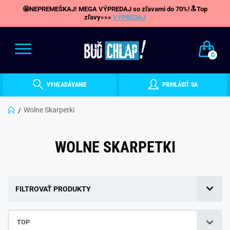
🤩NEPREMEŠKAJ! MEGA VÝPREDAJ so zľavami do 70%!🔝Top
zľavy»»»
VÝPREDAJ
0
VYHĽADÁVANIE
PRIHLÁSIŤ SA
Wolne Skarpetki
WOLNE SKARPETKI
FILTROVAŤ PRODUKTY
TOP