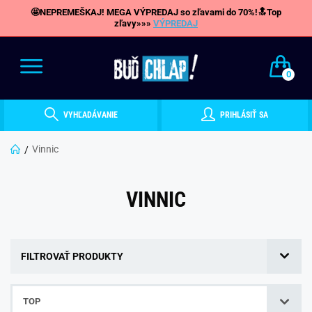
🤩NEPREMEŠKAJ! MEGA VÝPREDAJ so zľavami do 70%!🔝Top
zľavy»»»
VÝPREDAJ
0
VYHĽADÁVANIE
PRIHLÁSIŤ SA
Vinnic
VINNIC
FILTROVAŤ PRODUKTY
TOP