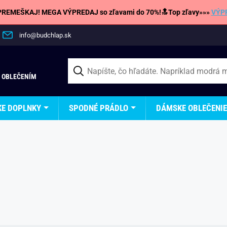
REMEŠKAJ! MEGA VÝPREDAJ so zľavami do 70%!🔝Top zľavy»»»
VÝP
info@budchlap.sk
 OBLEČENÍM
KE DOPLNKY
SPODNÉ PRÁDLO
DÁMSKE OBLEČENIE