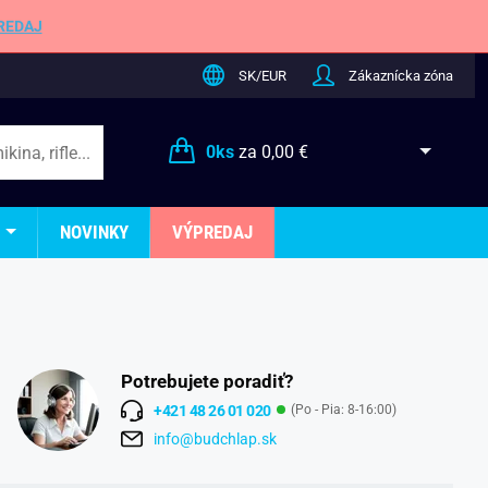
REDAJ
SK/EUR
Zákaznícka zóna
0
ks
za
0,00 €
NOVINKY
VÝPREDAJ
Potrebujete poradiť?
+421 48 26 01 020
(Po - Pia: 8-16:00)
info@budchlap.sk