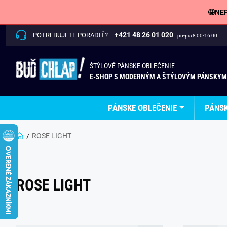
🤩NEP
+421 48 26 01 020
POTREBUJETE PORADIŤ?
po-pia 8:00-16:00
ŠTÝLOVÉ PÁNSKE OBLEČENIE
E-SHOP S MODERNÝM A ŠTÝLOVÝM PÁNSKYM
PÁNSKE OBLEČENIE
PÁNS
ROSE LIGHT
ROSE LIGHT