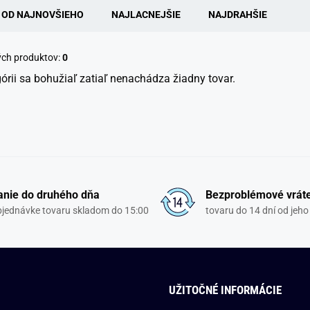
OD NAJNOVŠIEHO
NAJLACNEJŠIE
NAJDRAHŠIE
ých produktov:
0
górii sa bohužiaľ zatiaľ nenachádza žiadny tovar.
nie do druhého dňa
Bezproblémové vrát
objednávke tovaru skladom do 15:00
tovaru do 14 dní od jeho
UŽITOČNÉ INFORMÁCIE