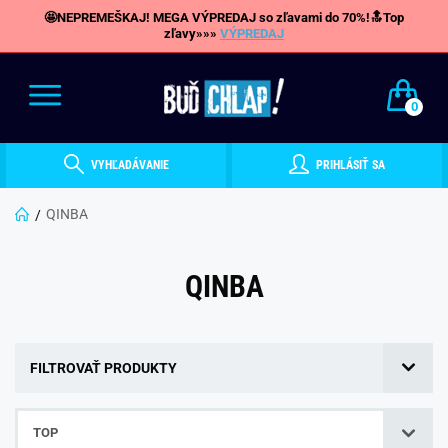
🤩NEPREMEŠKAJ! MEGA VÝPREDAJ so zľavami do 70%!🔝Top
zľavy»»»
VÝPREDAJ
0
VYHĽADÁVANIE
PRIHLÁSIŤ SA
QINBA
QINBA
FILTROVAŤ PRODUKTY
TOP