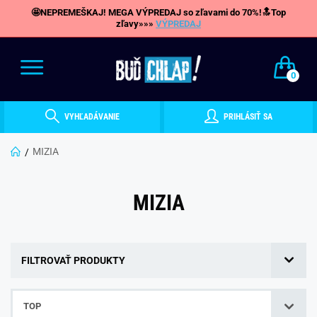
🤩NEPREMEŠKAJ! MEGA VÝPREDAJ so zľavami do 70%!🔝Top
zľavy»»»
VÝPREDAJ
0
VYHĽADÁVANIE
PRIHLÁSIŤ SA
MIZIA
MIZIA
FILTROVAŤ PRODUKTY
TOP