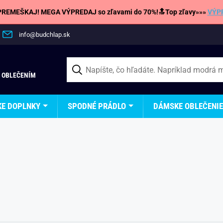
REMEŠKAJ! MEGA VÝPREDAJ so zľavami do 70%!🔝Top zľavy»»»
VÝP
info@budchlap.sk
 OBLEČENÍM
KE DOPLNKY
SPODNÉ PRÁDLO
DÁMSKE OBLEČENIE