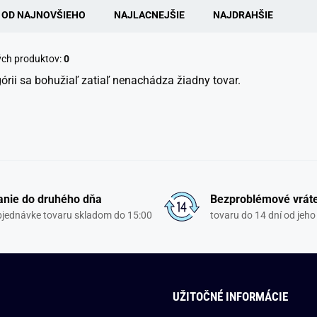
OD NAJNOVŠIEHO
NAJLACNEJŠIE
NAJDRAHŠIE
ých produktov:
0
górii sa bohužiaľ zatiaľ nenachádza žiadny tovar.
nie do druhého dňa
Bezproblémové vrát
objednávke tovaru skladom do 15:00
tovaru do 14 dní od jeho
UŽITOČNÉ INFORMÁCIE