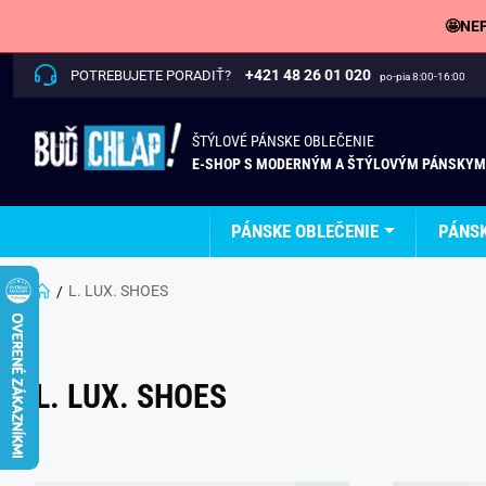
🤩NEP
+421 48 26 01 020
POTREBUJETE PORADIŤ?
po-pia 8:00-16:00
ŠTÝLOVÉ PÁNSKE OBLEČENIE
E-SHOP S MODERNÝM A ŠTÝLOVÝM PÁNSKYM
PÁNSKE OBLEČENIE
PÁNS
L. LUX. SHOES
L. LUX. SHOES