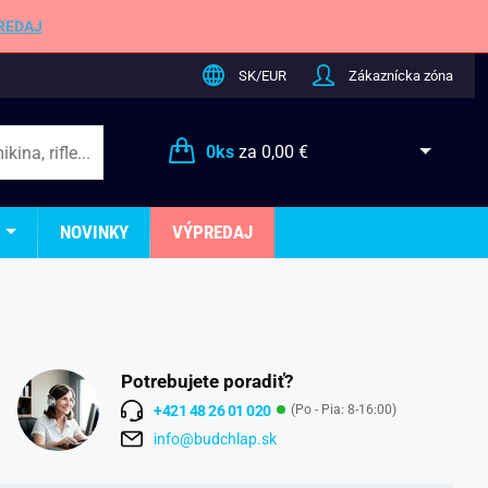
REDAJ
SK/EUR
Zákaznícka zóna
0
ks
za
0,00 €
NOVINKY
VÝPREDAJ
Potrebujete poradiť?
+421 48 26 01 020
(Po - Pia: 8-16:00)
info@budchlap.sk