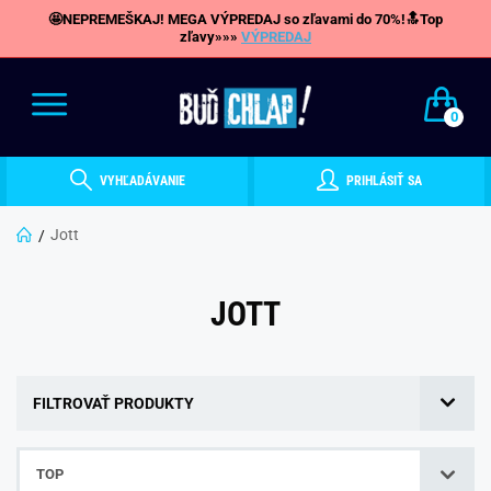
🤩NEPREMEŠKAJ! MEGA VÝPREDAJ so zľavami do 70%!🔝Top
zľavy»»»
VÝPREDAJ
0
VYHĽADÁVANIE
PRIHLÁSIŤ SA
Jott
JOTT
FILTROVAŤ PRODUKTY
TOP