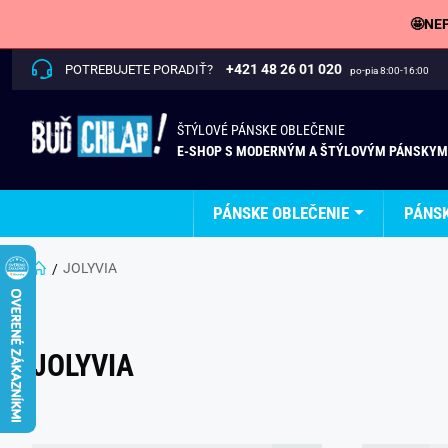
🤩NEP
+421 48 26 01 020
POTREBUJETE PORADIŤ?
po-pia 8:00-16:00
ŠTÝLOVÉ PÁNSKE OBLEČENIE
E-SHOP S MODERNÝM A ŠTÝLOVÝM PÁNSKYM
PÁNSKE OBLEČENIE
PÁNS
JOLYVIA
JOLYVIA