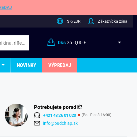
REDAJ
SK/EUR
Zákaznícka zóna
0
ks
za
0,00 €
NOVINKY
VÝPREDAJ
Potrebujete poradiť?
+421 48 26 01 020
(Po - Pia: 8-16:00)
info@budchlap.sk