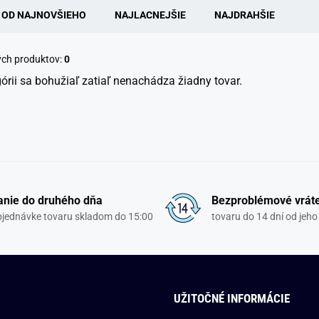
OD NAJNOVŠIEHO
NAJLACNEJŠIE
NAJDRAHŠIE
ých produktov:
0
górii sa bohužiaľ zatiaľ nenachádza žiadny tovar.
nie do druhého dňa
Bezproblémové vrát
objednávke tovaru skladom do 15:00
tovaru do 14 dní od jeho
UŽITOČNÉ INFORMÁCIE