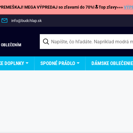
REMEŠKAJ! MEGA VÝPREDAJ so zľavami do 70%!🔝Top zľavy»»»
VÝP
info@budchlap.sk
 OBLEČENÍM
KE DOPLNKY
SPODNÉ PRÁDLO
DÁMSKE OBLEČENIE