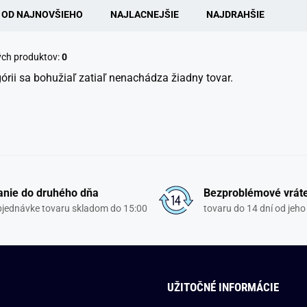
OD NAJNOVŠIEHO
NAJLACNEJŠIE
NAJDRAHŠIE
ých produktov:
0
górii sa bohužiaľ zatiaľ nenachádza žiadny tovar.
nie do druhého dňa
Bezproblémové vrát
objednávke tovaru skladom do 15:00
tovaru do 14 dní od jeho
UŽITOČNÉ INFORMÁCIE