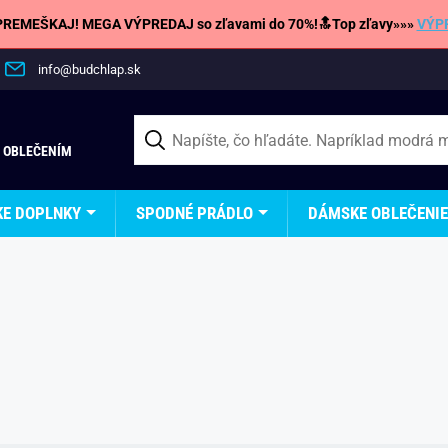
REMEŠKAJ! MEGA VÝPREDAJ so zľavami do 70%!🔝Top zľavy»»»
VÝP
info@budchlap.sk
 OBLEČENÍM
KE DOPLNKY
SPODNÉ PRÁDLO
DÁMSKE OBLEČENIE