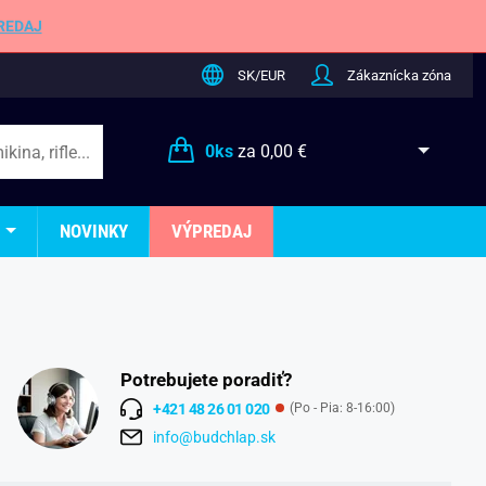
REDAJ
SK/EUR
Zákaznícka zóna
0
ks
za
0,00 €
NOVINKY
VÝPREDAJ
Potrebujete poradiť?
+421 48 26 01 020
(Po - Pia: 8-16:00)
info@budchlap.sk