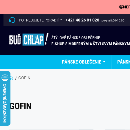
🤩NEP
+421 48 26 01 020
POTREBUJETE PORADIŤ?
po-pia 8:00-16:00
ŠTÝLOVÉ PÁNSKE OBLEČENIE
E-SHOP S MODERNÝM A ŠTÝLOVÝM PÁNSKYM
PÁNSKE OBLEČENIE
PÁNS
GOFIN
GOFIN