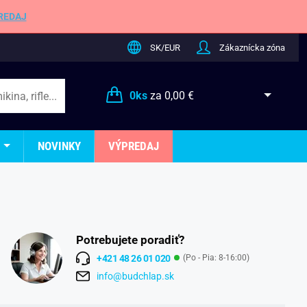
REDAJ
SK/EUR
Zákaznícka zóna
0
ks
za
0,00 €
NOVINKY
VÝPREDAJ
Potrebujete poradiť?
+421 48 26 01 020
(Po - Pia: 8-16:00)
info@budchlap.sk