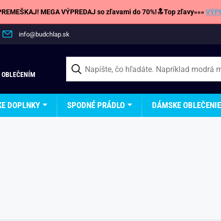
REMEŠKAJ! MEGA VÝPREDAJ so zľavami do 70%!🔝Top zľavy»»»
VÝP
info@budchlap.sk
 OBLEČENÍM
KE DOPLNKY
SPODNÉ PRÁDLO
DÁMSKE OBLEČENIE