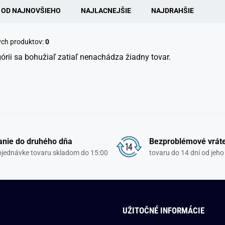
OD NAJNOVŠIEHO
NAJLACNEJŠIE
NAJDRAHŠIE
ých produktov:
0
górii sa bohužiaľ zatiaľ nenachádza žiadny tovar.
nie do druhého dňa
Bezproblémové vrát
objednávke tovaru skladom do 15:00
tovaru do 14 dní od jeho
UŽITOČNÉ INFORMÁCIE