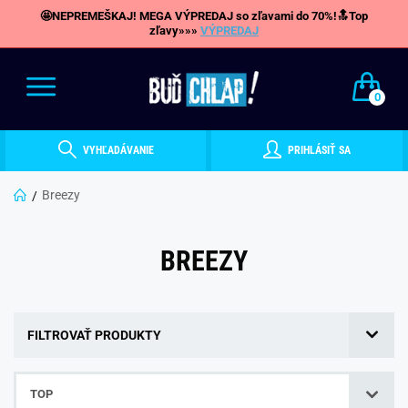
🤩NEPREMEŠKAJ! MEGA VÝPREDAJ so zľavami do 70%!🔝Top
zľavy»»»
VÝPREDAJ
0
VYHĽADÁVANIE
PRIHLÁSIŤ SA
Breezy
BREEZY
FILTROVAŤ PRODUKTY
TOP