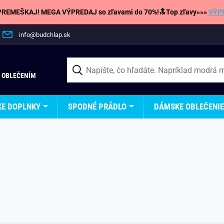
REMEŠKAJ! MEGA VÝPREDAJ so zľavami do 70%!🔝Top zľavy»»»
VÝP
info@budchlap.sk
 OBLEČENÍM
KE DOPLNKY
SPODNÉ PRÁDLO
DÁMSKE OBLEČENIE