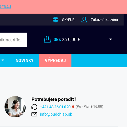
REDAJ
SK/EUR
Zákaznícka zóna
0
ks
za
0,00 €
NOVINKY
VÝPREDAJ
Potrebujete poradiť?
+421 48 26 01 020
(Po - Pia: 8-16:00)
info@budchlap.sk