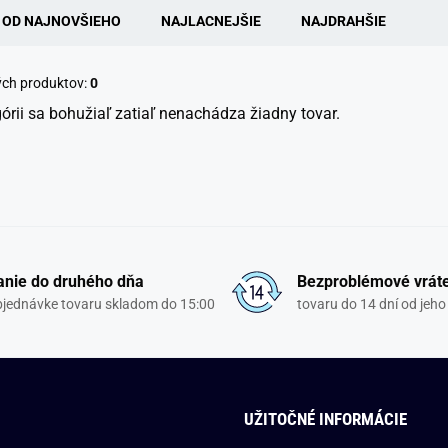
OD NAJNOVŠIEHO
NAJLACNEJŠIE
NAJDRAHŠIE
ých produktov:
0
górii sa bohužiaľ zatiaľ nenachádza žiadny tovar.
nie do druhého dňa
Bezproblémové vrát
objednávke tovaru skladom do 15:00
tovaru do 14 dní od jeho
UŽITOČNÉ INFORMÁCIE