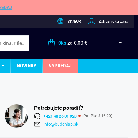
REDAJ
SK/EUR
Zákaznícka zóna
0
ks
za
0,00 €
NOVINKY
VÝPREDAJ
Potrebujete poradiť?
+421 48 26 01 020
(Po - Pia: 8-16:00)
info@budchlap.sk