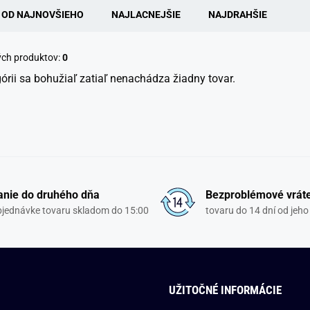
OD NAJNOVŠIEHO
NAJLACNEJŠIE
NAJDRAHŠIE
ých produktov:
0
górii sa bohužiaľ zatiaľ nenachádza žiadny tovar.
nie do druhého dňa
Bezproblémové vrát
objednávke tovaru skladom do 15:00
tovaru do 14 dní od jeho
UŽITOČNÉ INFORMÁCIE