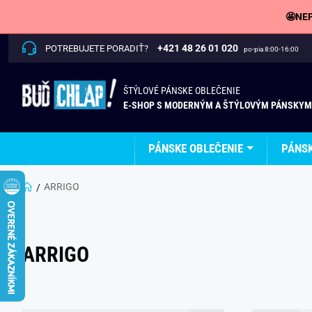
🤩NEP
+421 48 26 01 020
POTREBUJETE PORADIŤ?
po-pia 8:00-16:00
ŠTÝLOVÉ PÁNSKE OBLEČENIE
E-SHOP S MODERNÝM A ŠTÝLOVÝM PÁNSKYM
PÁNSKE OBLEČENIE
PÁNS
ARRIGO
ARRIGO