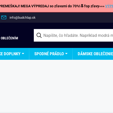
REMEŠKAJ! MEGA VÝPREDAJ so zľavami do 70%!🔝Top zľavy»»»
VÝP
info@budchlap.sk
 OBLEČENÍM
KE DOPLNKY
SPODNÉ PRÁDLO
DÁMSKE OBLEČENIE