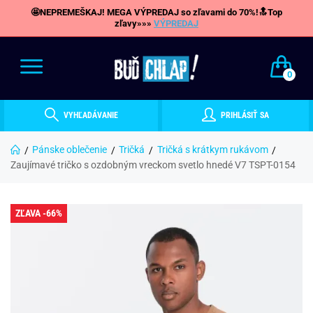
🤩NEPREMEŠKAJ! MEGA VÝPREDAJ so zľavami do 70%!🔝Top
zľavy»»»
VÝPREDAJ
0
VYHĽADÁVANIE
PRIHLÁSIŤ SA
Pánske oblečenie
Tričká
Tričká s krátkym rukávom
Zaujímavé tričko s ozdobným vreckom svetlo hnedé V7 TSPT-0154
ZĽAVA -66%