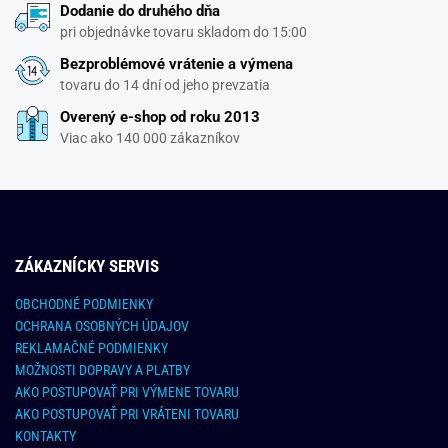
Dodanie do druhého dňa
pri objednávke tovaru skladom do 15:00
Bezproblémové vrátenie a výmena
tovaru do 14 dní od jeho prevzatia
Overený e-shop od roku 2013
Viac ako 140 000 zákazníkov
ZÁKAZNÍCKY SERVIS
OBCHODNÉ PODMIENKY
OCHRANA OSOBNÝCH ÚDAJOV
REKLAMAČNÉ PODMIENKY
MOŽNOSTI DOPRAVY A PLATBY
AKO POSTUPOVAŤ PRI VÝMENE TOVARU
AKO POSTUPOVAŤ PRI VRÁTENI TOVARU
KONTAKTY