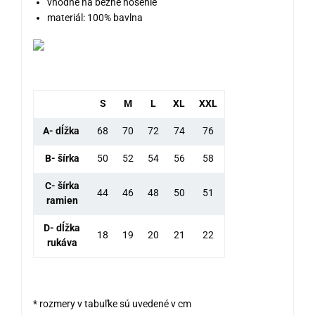
vhodné na bežné nosenie
materiál: 100% bavlna
S
M
L
XL
XXL
A- dĺžka
68
70
72
74
76
B- šírka
50
52
54
56
58
C- šírka
44
46
48
50
51
ramien
D- dĺžka
18
19
20
21
22
rukáva
* rozmery v tabuľke sú uvedené v cm