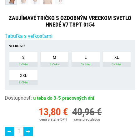
ZAUJÍMAVÉ TRIČKO S OZDOBNÝM VRECKOM SVETLO
HNEDÉ V7 TSPT-0154
Tabuľka s veľkosťami
VEĽKOSŤ:
S
M
L
XL
3 - 5 dní
3 - 5 dní
3 - 5 dní
3 - 5 dní
XXL
3 - 5 dní
Dostupnosť
:
u teba do 3-5 pracovných dní
13,80 €
40,96 €
cena vrátane DPH
cena pred zľavou