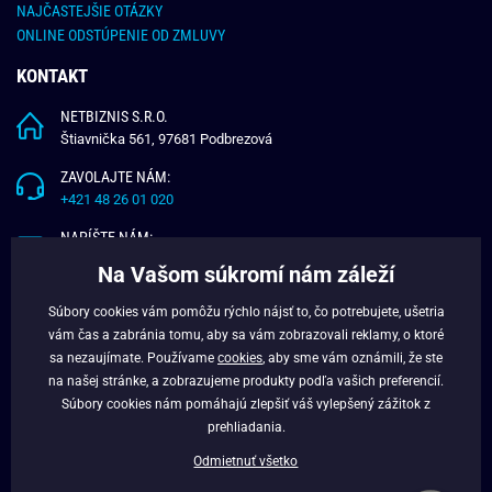
NAJČASTEJŠIE OTÁZKY
ONLINE ODSTÚPENIE OD ZMLUVY
KONTAKT
NETBIZNIS S.R.O.
Štiavnička 561, 97681 Podbrezová
ZAVOLAJTE NÁM:
+421 48 26 01 020
NAPÍŠTE NÁM:
info@budchlap.sk
Na Vašom súkromí nám záleží
UŽITOČNÉ INFORMÁCIE
Súbory cookies vám pomôžu rýchlo nájsť to, čo potrebujete, ušetria
vám čas a zabránia tomu, aby sa vám zobrazovali reklamy, o ktoré
O NÁS
sa nezaujímate. Používame
cookies
, aby sme vám oznámili, že ste
VERNOSTNÝ PROGRAM
na našej stránke, a zobrazujeme produkty podľa vašich preferencií.
BLOG
Súbory cookies nám pomáhajú zlepšiť váš vylepšený zážitok z
FACEBOOK
prehliadania.
Odmietnuť všetko