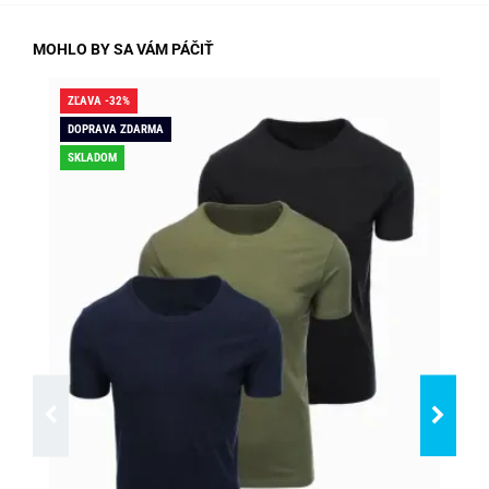
MOHLO BY SA VÁM PÁČIŤ
ZĽAVA -32%
ZĽA
DOPRAVA ZDARMA
SK
SKLADOM