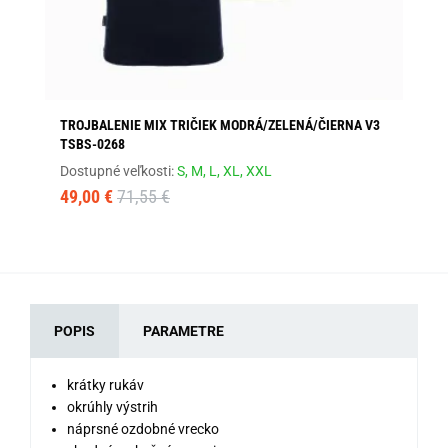
TROJBALENIE MIX TRIČIEK MODRÁ/ZELENÁ/ČIERNA V3
TR
TSBS-0268
Dos
Dostupné veľkosti:
S,
M,
L,
XL,
XXL
18
49,00 €
71,55 €
POPIS
PARAMETRE
krátky rukáv
okrúhly výstrih
náprsné ozdobné vrecko