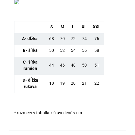
S
M
L
XL
XXL
A- dĺžka
68
70
72
74
76
B- šírka
50
52
54
56
58
C- šírka
44
46
48
50
51
ramien
D- dĺžka
18
19
20
21
22
rukáva
* rozmery v tabuľke sú uvedené v cm