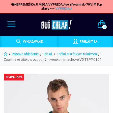
🤩NEPREMEŠKAJ! MEGA VÝPREDAJ so zľavami do 70%!🔝Top
zľavy»»»
VÝPREDAJ
0
VYHĽADÁVANIE
PRIHLÁSIŤ SA
Pánske oblečenie
Tričká
Tričká s krátkym rukávom
Zaujímavé tričko s ozdobným vreckom machové V5 TSPT-0154
ZĽAVA -66%