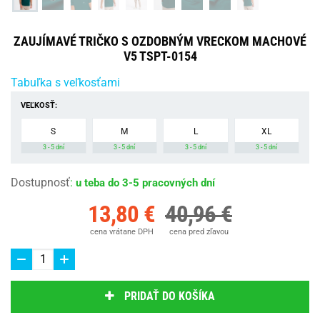
ZAUJÍMAVÉ TRIČKO S OZDOBNÝM VRECKOM MACHOVÉ
V5 TSPT-0154
Tabuľka s veľkosťami
VEĽKOSŤ:
S
M
L
XL
3 - 5 dní
3 - 5 dní
3 - 5 dní
3 - 5 dní
Dostupnosť
:
u teba do 3-5 pracovných dní
13,80 €
40,96 €
cena vrátane DPH
cena pred zľavou
PRIDAŤ DO KOŠÍKA