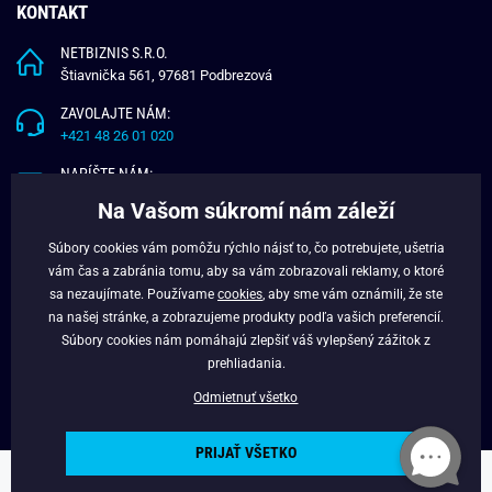
KONTAKT
NETBIZNIS S.R.O.
Štiavnička 561, 97681 Podbrezová
ZAVOLAJTE NÁM:
+421 48 26 01 020
NAPÍŠTE NÁM:
info@budchlap.sk
Na Vašom súkromí nám záleží
UŽITOČNÉ INFORMÁCIE
Súbory cookies vám pomôžu rýchlo nájsť to, čo potrebujete, ušetria
vám čas a zabránia tomu, aby sa vám zobrazovali reklamy, o ktoré
O NÁS
sa nezaujímate. Používame
cookies
, aby sme vám oznámili, že ste
VERNOSTNÝ PROGRAM
na našej stránke, a zobrazujeme produkty podľa vašich preferencií.
BLOG
Súbory cookies nám pomáhajú zlepšiť váš vylepšený zážitok z
FACEBOOK
prehliadania.
Odmietnuť všetko
PRIJAŤ VŠETKO
Copyright © 2025 - Budchlap.sk Všetky práva vyhradené. webdesign ©