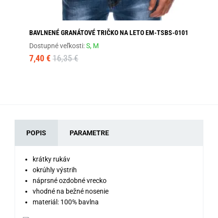
BAVLNENÉ GRANÁTOVÉ TRIČKO NA LETO EM-TSBS-0101
BA
Dostupné veľkosti:
S,
M
Dos
7,40 €
16,35 €
7,
POPIS
PARAMETRE
krátky rukáv
okrúhly výstrih
náprsné ozdobné vrecko
vhodné na bežné nosenie
materiál: 100% bavlna