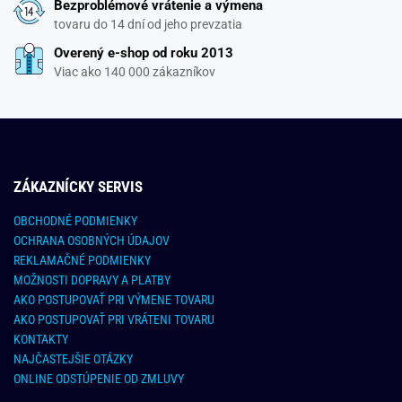
Bezproblémové vrátenie a výmena
tovaru do 14 dní od jeho prevzatia
Overený e-shop od roku 2013
Viac ako 140 000 zákazníkov
ZÁKAZNÍCKY SERVIS
OBCHODNÉ PODMIENKY
OCHRANA OSOBNÝCH ÚDAJOV
REKLAMAČNÉ PODMIENKY
MOŽNOSTI DOPRAVY A PLATBY
AKO POSTUPOVAŤ PRI VÝMENE TOVARU
AKO POSTUPOVAŤ PRI VRÁTENI TOVARU
KONTAKTY
NAJČASTEJŠIE OTÁZKY
ONLINE ODSTÚPENIE OD ZMLUVY